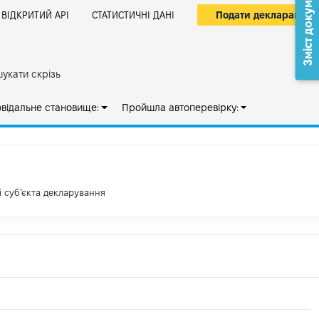
Зміст документа
Подати декларацію
ВІДКРИТИЙ АРІ
СТАТИСТИЧНІ ДАНІ
укати скрізь
овідальне становище:
Пройшла автоперевірку:
і субʼєкта декларування