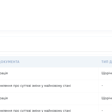
ДОКУМЕНТА
ТИП Д
рація
Щоріч
омлення про суттєві зміни y майновому стані
-
рація
Щоріч
омлення про суттєві зміни y майновому стані
-