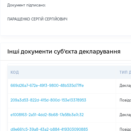
Документ підписано:
ПАРАЩЕНКО СЕРГІЙ СЕРГІЙОВИЧ
Інші документи суб'єкта декларування
КОД
ТИП 
669d26a7-672e-49f3-9800-48b535d77ffe
Декла
209a3d53-822d-415d-800d-153e13378953
Повід
e1008f63-2a51-4dd2-8b68-17e58b3e7c32
Декла
d9e661c5-39a8-43a2-b884-419303090885
Повід