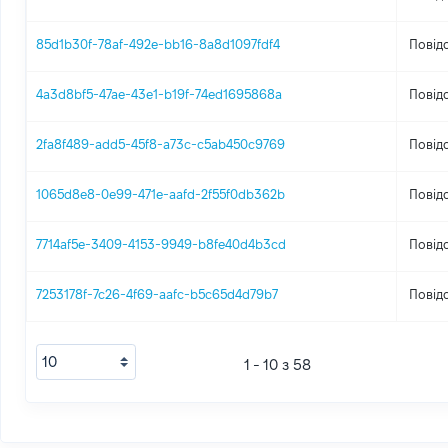
85d1b30f-78af-492e-bb16-8a8d1097fdf4
Повід
4a3d8bf5-47ae-43e1-b19f-74ed1695868a
Повід
2fa8f489-add5-45f8-a73c-c5ab450c9769
Повід
1065d8e8-0e99-471e-aafd-2f55f0db362b
Повід
7714af5e-3409-4153-9949-b8fe40d4b3cd
Повід
7253178f-7c26-4f69-aafc-b5c65d4d79b7
Повід
1 - 10 з 58