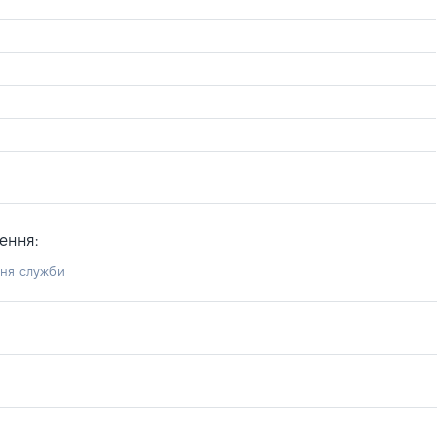
ення:
ння служби