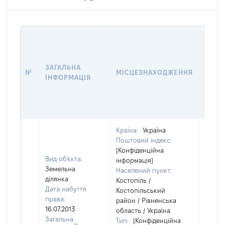
ВАРТ
ДАТУ
НАБУ
ЗАГАЛЬНА
ПРАВ
№
МІСЦЕЗНАХОДЖЕННЯ
ІНФОРМАЦІЯ
ЗА
ОСТ
ГРО
ОЦІ
Країна:
Україна
Поштовий індекс:
[Конфіденційна
Вид об'єкта:
інформація]
Земельна
Населений пункт:
ділянка
Костопіль /
Дата набуття
Костопільський
права:
район / Рівненська
16.07.2013
область / Україна
Загальна
Тип:
[Конфіденційна