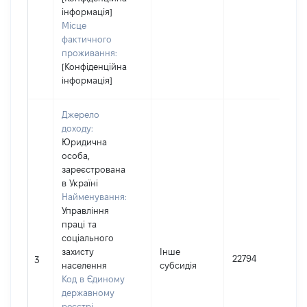
інформація]
Місце
фактичного
проживання:
[Конфіденційна
інформація]
Джерело
доходу:
Юридична
особа,
зареєстрована
в Україні
Найменування:
Управління
праці та
соціального
І
захисту
Інше
22794
3
населення
субсидія
(
Код в Єдиному
державному
реєстрі