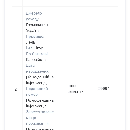
Джерело
доходу:
Громадянин
України
Прізвище:
Лень
Ім'я:
Ігор
По батькові:
Валерійович
Дата
народження:
[Конфіденційна
інформація]
І
Інше
Податковий
29994
2
аліменти
номер:
(
[Конфіденційна
інформація]
Зареєстроване
місце
проживання:
[Конфіденційна