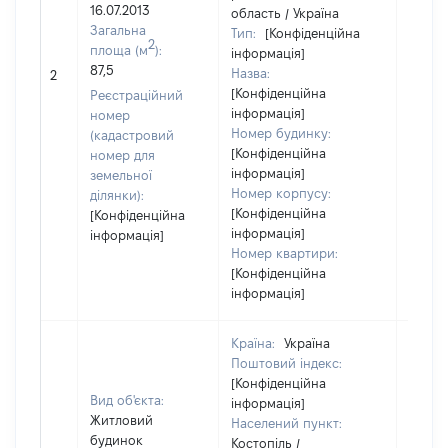
16.07.2013
область / Україна
Загальна
Тип:
[Конфіденційна
2
площа (м
):
інформація]
87,5
Назва:
[Не ві
2
[Конфіденційна
Реєстраційний
інформація]
номер
Номер будинку:
(кадастровий
[Конфіденційна
номер для
інформація]
земельної
Номер корпусу:
ділянки):
[Конфіденційна
[Конфіденційна
інформація]
інформація]
Номер квартири:
[Конфіденційна
інформація]
Країна:
Україна
Поштовий індекс:
[Конфіденційна
Вид об'єкта:
інформація]
Житловий
Населений пункт:
будинок
Костопіль /