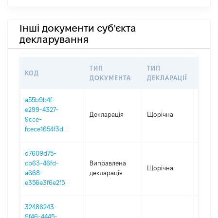
Інші документи суб'єкта
декларування
ТИП
ТИП
КОД
ПЕРІ
ДОКУМЕНТА
ДЕКЛАРАЦІЇ
a55b9b4f-
e299-4327-
Декларація
Щорічна
2025
9cce-
fcece1654f3d
d7609d75-
cb63-46fd-
Виправлена
Щорічна
2024
a668-
декларація
e356e3f6e2f5
32486243-
9f46-4445-