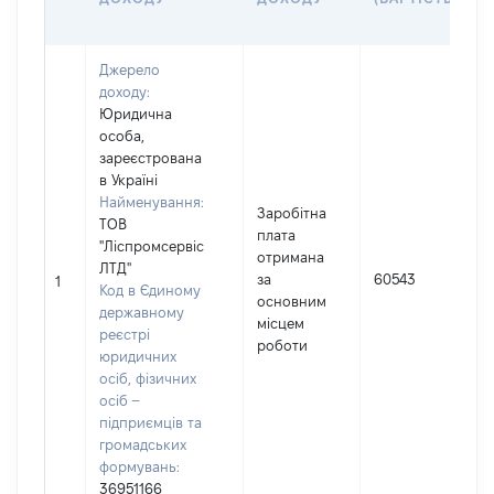
Джерело
доходу:
Юридична
особа,
зареєстрована
в Україні
Найменування:
Заробітна
ТОВ
плата
"Ліспромсервіс
отримана
І
ЛТД"
за
60543
1
Код в Єдиному
основним
(
державному
місцем
реєстрі
роботи
юридичних
осіб, фізичних
осіб –
підприємців та
громадських
формувань:
36951166