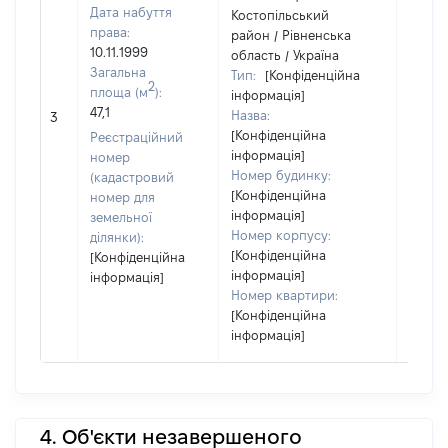
Дата набуття
Костопільський
права:
район / Рівненська
10.11.1999
область / Україна
Загальна
Тип:
[Конфіденційна
2
площа (м
):
інформація]
47,1
Назва:
8
3
[Конфіденційна
Реєстраційний
інформація]
номер
Номер будинку:
(кадастровий
[Конфіденційна
номер для
інформація]
земельної
Номер корпусу:
ділянки):
[Конфіденційна
[Конфіденційна
інформація]
інформація]
Номер квартири:
[Конфіденційна
інформація]
4. Об'єкти незавершеного