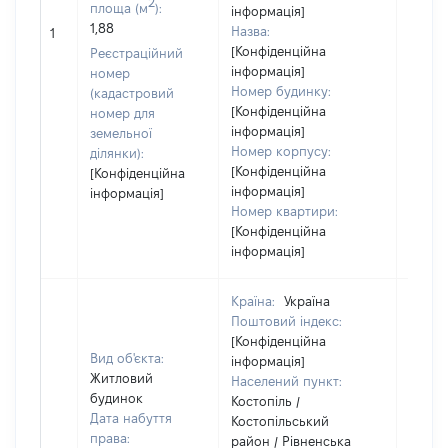
2
площа (м
):
інформація]
1,88
Назва:
[Не ві
1
[Конфіденційна
Реєстраційний
інформація]
номер
Номер будинку:
(кадастровий
[Конфіденційна
номер для
інформація]
земельної
Номер корпусу:
ділянки):
[Конфіденційна
[Конфіденційна
інформація]
інформація]
Номер квартири:
[Конфіденційна
інформація]
Країна:
Україна
Поштовий індекс:
[Конфіденційна
Вид об'єкта:
інформація]
Житловий
Населений пункт:
будинок
Костопіль /
Дата набуття
Костопільський
права:
район / Рівненська