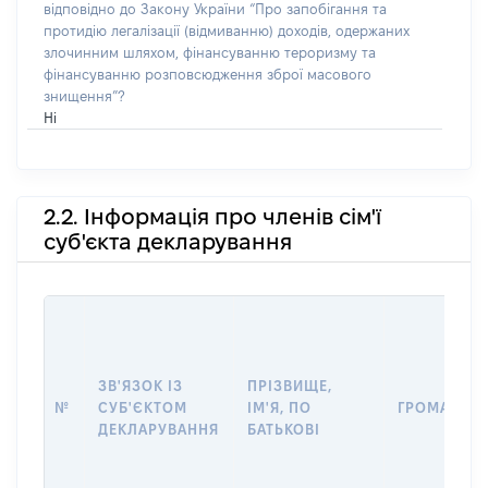
відповідно до Закону України “Про запобігання та
протидію легалізації (відмиванню) доходів, одержаних
злочинним шляхом, фінансуванню тероризму та
фінансуванню розповсюдження зброї масового
знищення”?
Ні
2.2. Інформація про членів сім'ї
суб'єкта декларування
ЗВ'ЯЗОК ІЗ
ПРІЗВИЩЕ,
№
СУБ'ЄКТОМ
ІМ'Я, ПО
ГРОМАДЯН
ДЕКЛАРУВАННЯ
БАТЬКОВІ