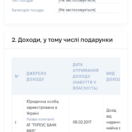
[Не застосовується]
Тип посади:
[Не застосовується]
Категорія посади:
2. Доходи, у тому числі подарунки
ДАТА
ОТРИМАННЯ
ДЖЕРЕЛО
ВИД
№
ДОХОДУ
ДОХОДУ
ДОХОДУ
(НАБУТТЯ У
ВЛАСНІСТЬ)
Юридична особа,
зареєстрована в
Дохід
Україні
від
Назва компанії:
06.02.2017
надання
1
АТ "ПІРЕУС БАНК
майна в
МКБ"