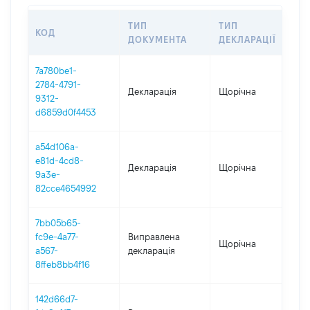
ТИП
ТИП
КОД
ПЕ
ДОКУМЕНТА
ДЕКЛАРАЦІЇ
7a780be1-
2784-4791-
Декларація
Щорічна
202
9312-
d6859d0f4453
a54d106a-
e81d-4cd8-
Декларація
Щорічна
202
9a3e-
82cce4654992
7bb05b65-
fc9e-4a77-
Виправлена
Щорічна
202
a567-
декларація
8ffeb8bb4f16
142d66d7-