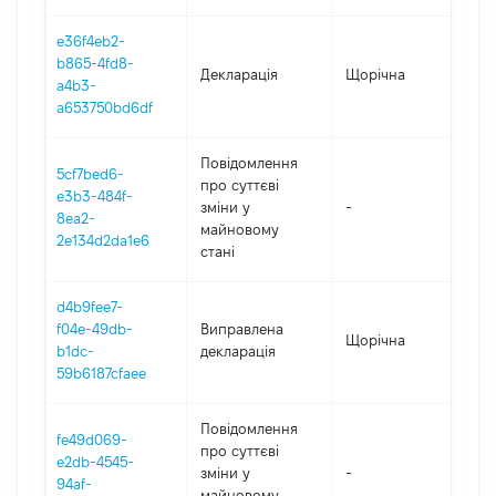
e36f4eb2-
b865-4fd8-
Декларація
Щорічна
202
a4b3-
a653750bd6df
Повідомлення
5cf7bed6-
про суттєві
e3b3-484f-
зміни y
-
202
8ea2-
майновому
2e134d2da1e6
стані
d4b9fee7-
f04e-49db-
Виправлена
Щорічна
2021
b1dc-
декларація
59b6187cfaee
Повідомлення
fe49d069-
про суттєві
e2db-4545-
зміни y
-
202
94af-
майновому