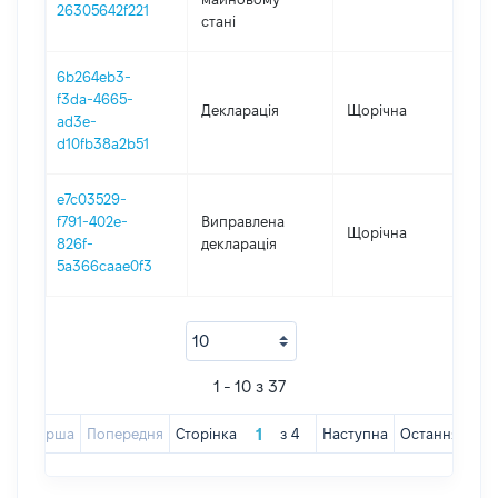
26305642f221
стані
6b264eb3-
f3da-4665-
Декларація
Щорічна
202
ad3e-
d10fb38a2b51
e7c03529-
f791-402e-
Виправлена
Щорічна
202
826f-
декларація
5a366caae0f3
1 - 10 з 37
Перша
Попередня
Сторінка
з
4
Наступна
Остання