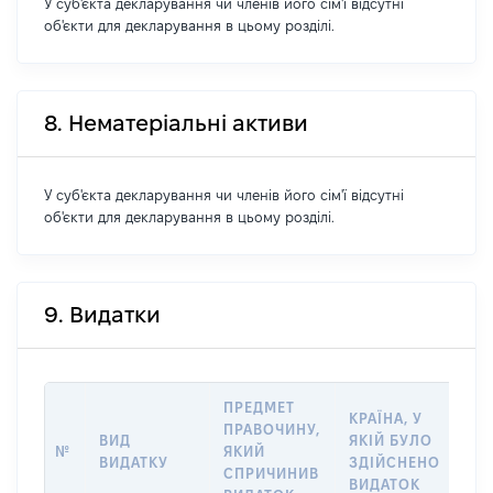
У суб'єкта декларування чи членів його сім'ї відсутні
об'єкти для декларування в цьому розділі.
8. Нематеріальні активи
У суб'єкта декларування чи членів його сім'ї відсутні
об'єкти для декларування в цьому розділі.
9. Видатки
ПРЕДМЕТ
КРАЇНА, У
ПРАВОЧИНУ,
ВИД
ЯКІЙ БУЛО
РО
№
ЯКИЙ
ВИДАТКУ
ЗДІЙСНЕНО
ВИ
СПРИЧИНИВ
ВИДАТОК