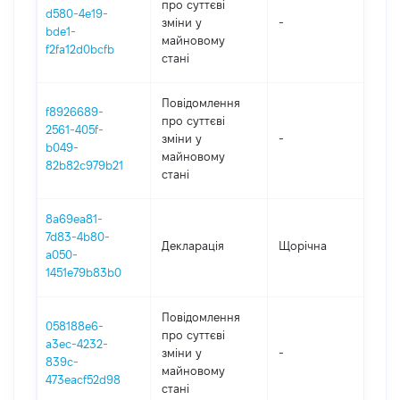
про суттєві
d580-4e19-
зміни y
-
202
bde1-
майновому
f2fa12d0bcfb
стані
Повідомлення
f8926689-
про суттєві
2561-405f-
зміни y
-
202
b049-
майновому
82b82c979b21
стані
8a69ea81-
7d83-4b80-
Декларація
Щорічна
202
a050-
1451e79b83b0
Повідомлення
058188e6-
про суттєві
a3ec-4232-
зміни y
-
202
839c-
майновому
473eacf52d98
стані