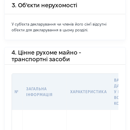
3. Об'єкти нерухомості
У суб'єкта декларування чи членів його сім'ї відсутні
об'єкти для декларування в цьому розділі.
4. Цінне рухоме майно -
транспортні засоби
ВАРТІС
ДАТУ Н
ЗАГАЛЬНА
№
ХАРАКТЕРИСТИКА
У ВЛАС
ІНФОРМАЦІЯ
ВОЛОДІ
КОРИС