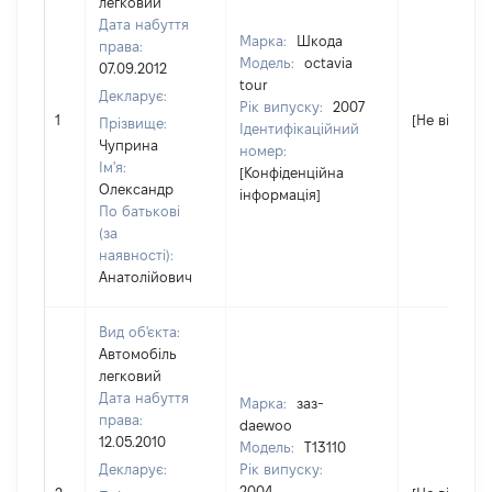
легковий
Дата набуття
Марка:
Шкода
права:
Модель:
octavia
07.09.2012
tour
Декларує:
Рік випуску:
2007
1
[Не відомо]
Прізвище:
Ідентифікаційний
Чуприна
номер:
Ім'я:
[Конфіденційна
Олександр
інформація]
По батькові
(за
наявності):
Анатолійович
Вид об'єкта:
Автомобіль
легковий
Дата набуття
Марка:
заз-
права:
daewoo
12.05.2010
Модель:
T13110
Декларує:
Рік випуску:
2004