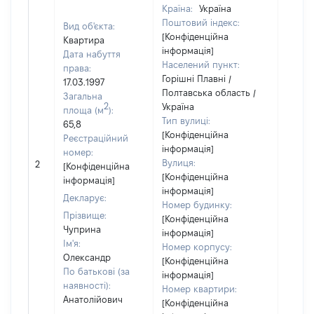
Країна:
Україна
Поштовий індекс:
Вид об'єкта:
[Конфіденційна
Квартира
інформація]
Дата набуття
Населений пункт:
права:
Горішні Плавні /
17.03.1997
Полтавська область /
Загальна
2
Україна
площа (м
):
Тип вулиці:
65,8
[Конфіденційна
Реєстраційний
інформація]
номер:
[Не
Вулиця:
2
[Конфіденційна
відом
[Конфіденційна
інформація]
інформація]
Декларує:
Номер будинку:
Прізвище:
[Конфіденційна
Чуприна
інформація]
Ім'я:
Номер корпусу:
Олександр
[Конфіденційна
По батькові (за
інформація]
наявності):
Номер квартири:
Анатолійович
[Конфіденційна