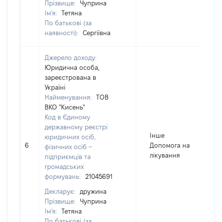
Прізвище:
Чуприна
Ім'я:
Тетяна
По батькові (за
наявності):
Сергіївна
Джерело доходу:
Юридична особа,
зареєстрована в
Україні
Найменування:
ТОВ
ВКО "Кисень"
Код в Єдиному
державному реєстрі
Інше
юридичних осіб,
6
Допомога на
фізичних осіб –
лікування
підприємців та
громадських
формувань:
21045691
Декларує:
дружина
Прізвище:
Чуприна
Ім'я:
Тетяна
По батькові (за