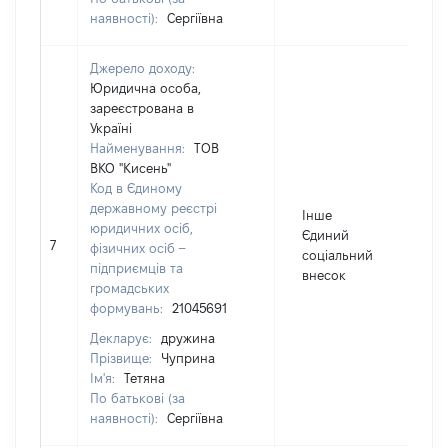
наявності):
Сергіївна
Джерело доходу:
Юридична особа,
зареєстрована в
Україні
Найменування:
ТОВ
ВКО "Кисень"
Код в Єдиному
державному реєстрі
Інше
юридичних осіб,
Єдиний
7
фізичних осіб –
соціальний
підприємців та
внесок
громадських
формувань:
21045691
Декларує:
дружина
Прізвище:
Чуприна
Ім'я:
Тетяна
По батькові (за
наявності):
Сергіївна