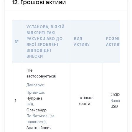
12. Грошові активи
УСТАНОВА, В ЯКІЙ
ВІДКРИТІ ТАКІ
РАХУНКИ АБО ДО
ВИД
РОЗМІР
№
ЯКОЇ ЗРОБЛЕНІ
АКТИВУ
АКТИВУ
ВІДПОВІДНІ
ВНЕСКИ
[Не
застосовується]
Декларує:
Прізвище:
25000
Готівкові
Чуприна
1
Валюта:
кошти
Ім'я:
USD
Олександр
По батькові (за
наявності):
Анатолійович