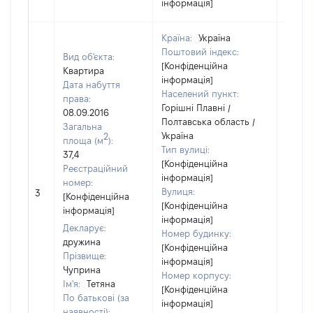
інформація]
Країна:
Україна
Поштовий індекс:
Вид об'єкта:
[Конфіденційна
Квартира
інформація]
Дата набуття
Населений пункт:
права:
Горішні Плавні /
08.09.2016
Полтавська область /
Загальна
Україна
2
площа (м
):
Тип вулиці:
37,4
[Конфіденційна
Реєстраційний
інформація]
номер:
Вулиця:
3
49800
[Конфіденційна
[Конфіденційна
інформація]
інформація]
Декларує:
Номер будинку:
дружина
[Конфіденційна
Прізвище:
інформація]
Чуприна
Номер корпусу:
Ім'я:
Тетяна
[Конфіденційна
По батькові (за
інформація]
наявності):