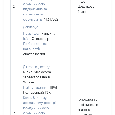
Інше
фізичних осіб –
2
Додаткове
1
підприємців та
благо
громадських
формувань:
14347262
Декларує:
Прізвище:
Чуприна
Ім'я:
Олександр
По батькові (за
наявності):
Анатолійович
Джерело доходу:
Юридична особа,
зареєстрована в
Україні
Найменування:
ПРАТ
Полтавський ГЗК
Код в Єдиному
Гонорари та
державному реєстрі
інші виплати
юридичних осіб,
згідно з
3
фізичних осіб –
цивільно-