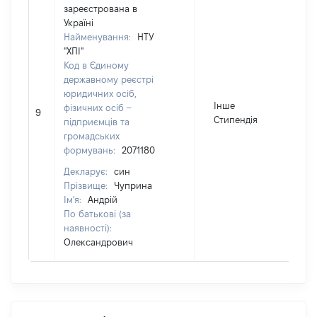
зареєстрована в
Україні
Найменування:
НТУ
"ХПІ"
Код в Єдиному
державному реєстрі
юридичних осіб,
Інше
фізичних осіб –
9
Стипендія
підприємців та
громадських
формувань:
2071180
Декларує:
син
Прізвище:
Чуприна
Ім'я:
Андрій
По батькові (за
наявності):
Олександрович