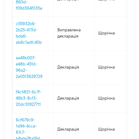
860d-
f09d364f035a
c55932b6-
2b25-473d-
Виправлена
Щорічна
202
bda6-
декларація
ab6c1adfc40b
aa48b007-
e48b-451d-
Декларація
Щорічна
202
96a2-
2a0513628729
f4c14f21-6c7f-
48b3-8cf3-
Декларація
Щорічна
202
20dc10927711
6cf679c9-
1d94-4cca-
Декларація
Щорічна
202
87c7-
b8e1e7ffa55d