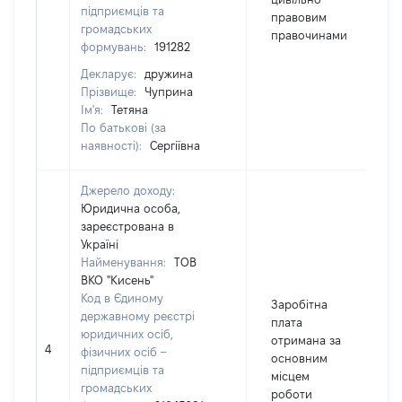
підприємців та
правовим
громадських
правочинами
формувань:
191282
Декларує:
дружина
Прізвище:
Чуприна
Ім'я:
Тетяна
По батькові (за
наявності):
Сергіївна
Джерело доходу:
Юридична особа,
зареєстрована в
Україні
Найменування:
ТОВ
ВКО "Кисень"
Код в Єдиному
Заробітна
державному реєстрі
плата
юридичних осіб,
отримана за
4
фізичних осіб –
основним
підприємців та
місцем
громадських
роботи