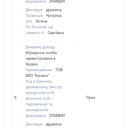
формувань:
21045691
Декларує:
дружина
Прізвище:
Чуприна
Ім'я:
Тетяна
По батькові (за
наявності):
Сергіївна
Джерело доходу:
Юридична особа,
зареєстрована в
Україні
Найменування:
ТОВ
ВКО "Кисень"
Код в Єдиному
державному реєстрі
юридичних осіб,
5
Приз
1
фізичних осіб –
підприємців та
громадських
формувань:
21045691
Декларує:
дружина