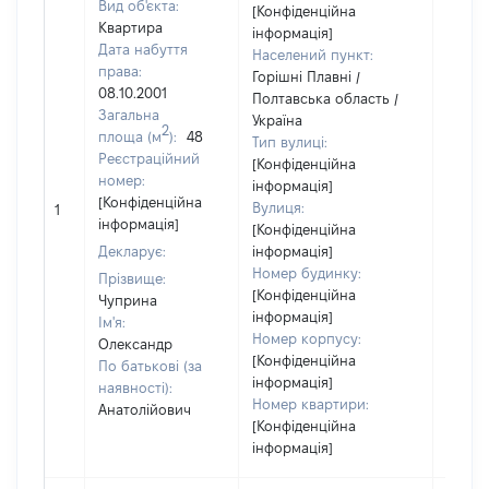
Вид об'єкта:
[Конфіденційна
Квартира
інформація]
Дата набуття
Населений пункт:
права:
Горішні Плавні /
08.10.2001
Полтавська область /
Загальна
Україна
2
площа (м
):
48
Тип вулиці:
Реєстраційний
[Конфіденційна
номер:
інформація]
[Конфіденційна
Вулиця:
1
20830
інформація]
[Конфіденційна
Декларує:
інформація]
Номер будинку:
Прізвище:
[Конфіденційна
Чуприна
інформація]
Ім'я:
Номер корпусу:
Олександр
[Конфіденційна
По батькові (за
інформація]
наявності):
Номер квартири:
Анатолійович
[Конфіденційна
інформація]