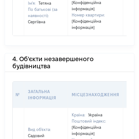
[Конфіденційна
Ім'я:
Тетяна
інформація]
По батькові (за
Номер квартири:
наявності):
[Конфіденційна
Сергіївна
інформація]
4. Об'єкти незавершеного
будівництва
ЗВ'Я
ЗАГАЛЬНА
№
МІСЦЕЗНАХОДЖЕННЯ
СУБ'
ІНФОРМАЦІЯ
ДЕКЛ
Країна:
Україна
Поштовий індекс:
[Конфіденційна
Вид об'єкта:
інформація]
Садовий