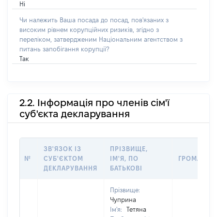
Ні
Чи належить Ваша посада до посад, пов'язаних з
високим рівнем корупційних ризиків, згідно з
переліком, затвердженим Національним агентством з
питань запобігання корупції?
Так
2.2. Інформація про членів сім'ї
суб'єкта декларування
ЗВ'ЯЗОК ІЗ
ПРІЗВИЩЕ,
№
СУБ'ЄКТОМ
ІМ'Я, ПО
ГРОМАДЯН
ДЕКЛАРУВАННЯ
БАТЬКОВІ
Прізвище:
Чуприна
Ім'я:
Тетяна