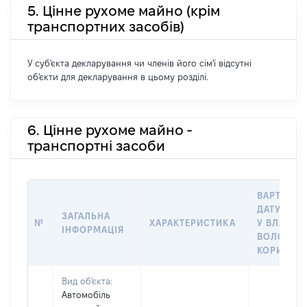
5. Цінне рухоме майно (крім
транспортних засобів)
У суб'єкта декларування чи членів його сім'ї відсутні
об'єкти для декларування в цьому розділі.
6. Цінне рухоме майно -
транспортні засоби
ВАРТІСТЬ
ДАТУ НАБ
ЗАГАЛЬНА
№
ХАРАКТЕРИСТИКА
У ВЛАСНІ
ІНФОРМАЦІЯ
ВОЛОДІНН
КОРИСТУ
Вид об'єкта:
Автомобіль