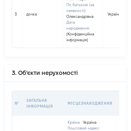
По батькові (за
наявності):
3
дочка
Україна
Олександрівна
Дата
народження:
[Конфіденційна
інформація]
3. Об'єкти нерухомості
ВАРТ
ЗАГАЛЬНА
№
МІСЦЕЗНАХОДЖЕННЯ
НА Д
ІНФОРМАЦІЯ
НАБУ
Країна:
Україна
Поштовий індекс: