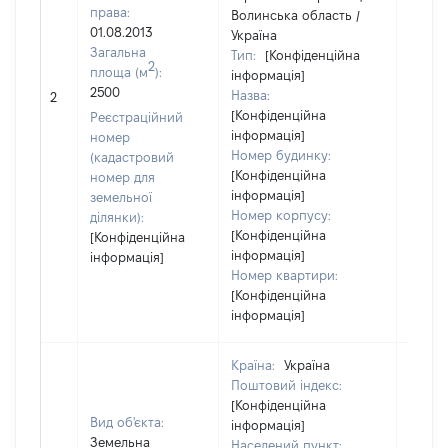
права:
Волинська область /
01.08.2013
Україна
Загальна
Тип:
[Конфіденційна
2
площа (м
):
інформація]
[Не
2500
Назва:
2
засто
[Конфіденційна
Реєстраційний
інформація]
номер
Номер будинку:
(кадастровий
[Конфіденційна
номер для
інформація]
земельної
Номер корпусу:
ділянки):
[Конфіденційна
[Конфіденційна
інформація]
інформація]
Номер квартири:
[Конфіденційна
інформація]
Країна:
Україна
Поштовий індекс:
[Конфіденційна
Вид об'єкта:
інформація]
Земельна
Населений пункт: