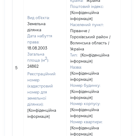
Країна:
Україна
Поштовий індекс:
[Конфіденційна
Вид об'єкта:
інформація]
Земельна
Населений пункт:
ділянка
Пірванче /
Дата набуття
Горохівський район /
права:
Волинська область /
18.08.2003
Україна
Загальна
Тип:
[Конфіденційна
2
площа (м
):
інформація]
[Не
24862
Назва:
5
засто
[Конфіденційна
Реєстраційний
інформація]
номер
Номер будинку:
(кадастровий
[Конфіденційна
номер для
інформація]
земельної
Номер корпусу:
ділянки):
[Конфіденційна
[Конфіденційна
інформація]
інформація]
Номер квартири:
[Конфіденційна
інформація]