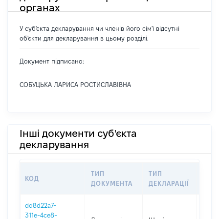
органах
У суб'єкта декларування чи членів його сім'ї відсутні
об'єкти для декларування в цьому розділі.
Документ підписано:
СОБУЦЬКА ЛАРИСА РОСТИСЛАВІВНА
Інші документи суб'єкта
декларування
ТИП
ТИП
КОД
ПЕР
ДОКУМЕНТА
ДЕКЛАРАЦІЇ
dd8d22a7-
311e-4ce8-