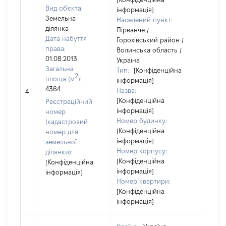
Вид об'єкта:
інформація]
Земельна
Населений пункт:
ділянка
Пірванче /
Дата набуття
Горохівський район /
права:
Волинська область /
01.08.2013
Україна
Загальна
Тип:
[Конфіденційна
2
площа (м
):
інформація]
[Не
4364
Назва:
4
засто
[Конфіденційна
Реєстраційний
інформація]
номер
Номер будинку:
(кадастровий
[Конфіденційна
номер для
інформація]
земельної
Номер корпусу:
ділянки):
[Конфіденційна
[Конфіденційна
інформація]
інформація]
Номер квартири:
[Конфіденційна
інформація]