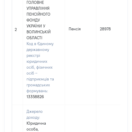
ГОЛОВНЕ
УПРАВЛІННЯ
ПЕНСІЙНОГО
ФОНДУ
УКРАЇНИ У
Пенсія
28978
І
2
ВОЛИНСЬКІЙ
ОБЛАСТІ
Код в Єдиному
державному
реєстрі
юридичних
осіб, фізичних
осіб –
підприємців та
громадських
формувань:
13358826
Джерело
доходу:
Юридична
особа,