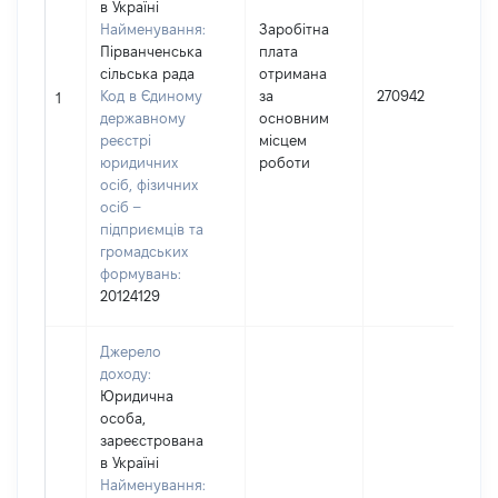
в Україні
Найменування:
Заробітна
Пірванченська
плата
сільська рада
отримана
І
Код в Єдиному
за
270942
1
державному
основним
реєстрі
місцем
юридичних
роботи
осіб, фізичних
осіб –
підприємців та
громадських
формувань:
20124129
Джерело
доходу:
Юридична
особа,
зареєстрована
в Україні
Найменування: