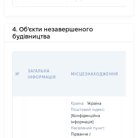
4. Об'єкти незавершеного
будівництва
ЗВ'ЯЗ
ЗАГАЛЬНА
№
МІСЦЕЗНАХОДЖЕННЯ
СУБ'
ІНФОРМАЦІЯ
ДЕКЛ
Країна:
Україна
Поштовий індекс:
[Конфіденційна
інформація]
Населений пункт:
Пірванче /