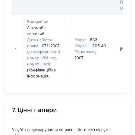
ГРОШ
ОЦІНК
Вид майна:
Автомобіль
легковий
Дата набуття
Марка:
ВАЗ
права:
07.11.2007
Модель:
2115-40
[Не від
1
Ідентифікаційний
Рік випуску:
номер (VIN-код,
2007
номер шасі):
[Конфіденційна
інформація]
7. Цінні папери
У суб'єкта декларування чи членів його сім'ї відсутні