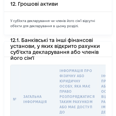
12. Грошові активи
У суб'єкта декларування чи членів його сім'ї відсутні
об'єкти для декларування в цьому розділі.
12.1. Банківські та інші фінансові
установи, у яких відкрито рахунки
суб'єкта декларування або членів
його сім'ї
ІНФОРМАЦІЯ ПРО
ФІЗИЧНУ АБО
ІНФОРМ
ЮРИДИЧНУ
ПРО ФІ
ОСОБУ, ЯКА МАЄ
АБО Ю
ПРАВО
ОСОБУ,
ЗАГАЛЬНА
РОЗПОРЯДЖАТИСЯ
ВІДКРИ
№
ІНФОРМАЦІЯ
ТАКИМ РАХУНКОМ
РАХУНО
АБО МАЄ ДОСТУП
ІМ’Я СУ
ДО
ДЕКЛАР