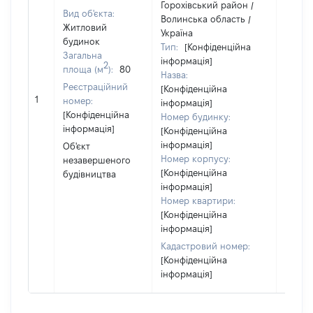
Горохівський район /
Вид об'єкта:
Волинська область /
Об'єкт
Житловий
Україна
належ
будинок
Тип:
[Конфіденційна
суб'єк
Загальна
інформація]
2
декла
площа (м
):
80
Назва:
чи чл
Реєстраційний
[Конфіденційна
сім'ї н
1
номер:
інформація]
власно
[Конфіденційна
Номер будинку:
відпов
інформація]
[Конфіденційна
Цивіл
інформація]
Об'єкт
кодек
Номер корпусу:
незавершеного
Україн
[Конфіденційна
будівництва
інформація]
Номер квартири:
[Конфіденційна
інформація]
Кадастровий номер:
[Конфіденційна
інформація]