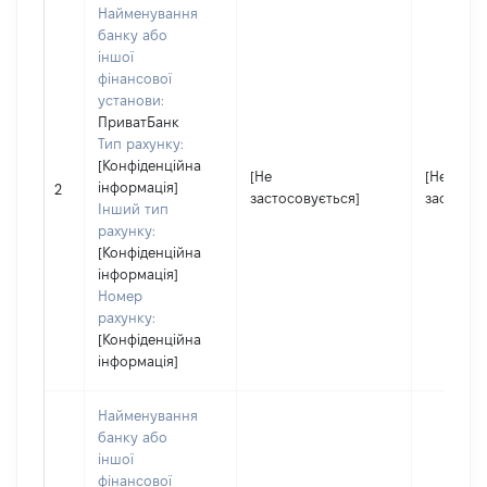
Найменування
банку або
іншої
фінансової
установи:
ПриватБанк
Тип рахунку:
[Конфіденційна
[Не
[Не
інформація]
2
застосовується]
застосов
Інший тип
рахунку:
[Конфіденційна
інформація]
Номер
рахунку:
[Конфіденційна
інформація]
Найменування
банку або
іншої
фінансової