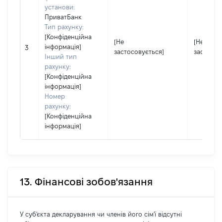
установи:
ПриватБанк
Тип рахунку:
[Конфіденційна
[Не
[Не
інформація]
3
застосовується]
застосов
Інший тип
рахунку:
[Конфіденційна
інформація]
Номер
рахунку:
[Конфіденційна
інформація]
13. Фінансові зобов'язання
У суб'єкта декларування чи членів його сім'ї відсутні