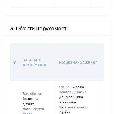
3. Об'єкти нерухомості
ВАРТ
ДАТУ
ЗАГАЛЬНА
ПРАВ
№
МІСЦЕЗНАХОДЖЕННЯ
ІНФОРМАЦІЯ
ОСТ
ГРО
ОЦІ
Країна:
Україна
Поштовий індекс:
Вид об'єкта:
[Конфіденційна
Земельна
інформація]
ділянка
Населений пункт:
Дата набуття
Україна