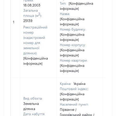
права:
Тип:
[Конфіденційна
18.08.2003
інформація]
Загальна
Назва:
2
площа (м
):
[Конфіденційна
[Не
25139
1
інформація]
засто
Реєстраційний
Номер будинку:
номер
[Конфіденційна
(кадастровий
інформація]
номер для
Номер корпусу:
земельної
[Конфіденційна
ділянки):
інформація]
[Конфіденційна
Номер квартири:
інформація]
[Конфіденційна
інформація]
Країна:
Україна
Поштовий індекс:
[Конфіденційна
Вид об'єкта:
інформація]
Земельна
Населений пункт:
ділянка
Пірванче /
Дата набуття
Горохівський район /