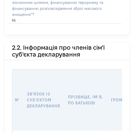
злочинним шляхом, фінансуванню тероризму та
фінансуванню розповсюдження зброї масового
знищення”?
Ні
2.2. Інформація про членів сім'ї
суб'єкта декларування
ЗВ'ЯЗОК ІЗ
ПРІЗВИЩЕ, ІМ'Я,
№
СУБ'ЄКТОМ
ГРОМАДЯН
ПО БАТЬКОВІ
ДЕКЛАРУВАННЯ