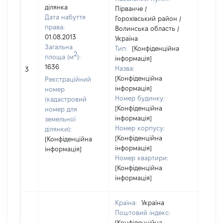
ділянка
Пірванче /
Дата набуття
Горохівський район /
права:
Волинська область /
01.08.2013
Україна
Загальна
Тип:
[Конфіденційна
2
площа (м
):
інформація]
[Не
1636
Назва:
3
засто
[Конфіденційна
Реєстраційний
інформація]
номер
Номер будинку:
(кадастровий
[Конфіденційна
номер для
інформація]
земельної
Номер корпусу:
ділянки):
[Конфіденційна
[Конфіденційна
інформація]
інформація]
Номер квартири:
[Конфіденційна
інформація]
Країна:
Україна
Поштовий індекс:
[Конфіденційна