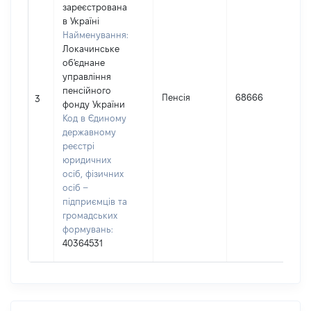
зареєстрована
в Україні
Найменування:
Локачинське
об'єднане
управління
пенсійного
Пенсія
68666
І
3
фонду України
Код в Єдиному
державному
реєстрі
юридичних
осіб, фізичних
осіб –
підприємців та
громадських
формувань:
40364531