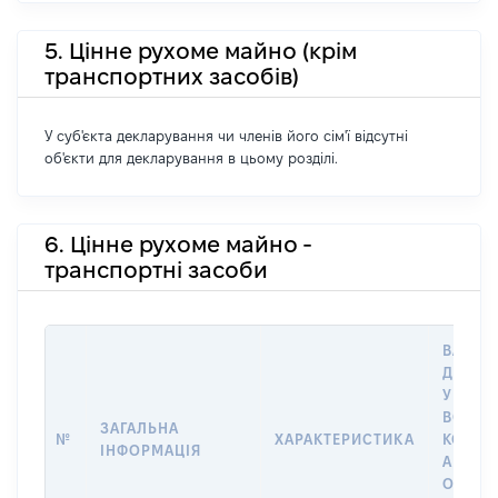
5. Цінне рухоме майно (крім
транспортних засобів)
У суб'єкта декларування чи членів його сім'ї відсутні
об'єкти для декларування в цьому розділі.
6. Цінне рухоме майно -
транспортні засоби
ВАРТІС
ДАТУ 
У ВЛАС
ВОЛОД
ЗАГАЛЬНА
№
ХАРАКТЕРИСТИКА
КОРИС
ІНФОРМАЦІЯ
АБО З
ОСТА