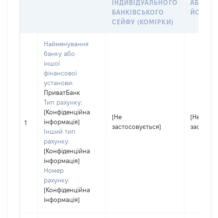
ІНДИВІДУАЛЬНОГО
АБО ЧЛ
БАНКІВСЬКОГО
ЙОГО СІ
СЕЙФУ (КОМІРКИ)
Найменування
банку або
іншої
фінансової
установи:
ПриватБанк
Тип рахунку:
[Конфіденційна
[Не
[Не
інформація]
1
застосовується]
застосов
Інший тип
рахунку:
[Конфіденційна
інформація]
Номер
рахунку:
[Конфіденційна
інформація]