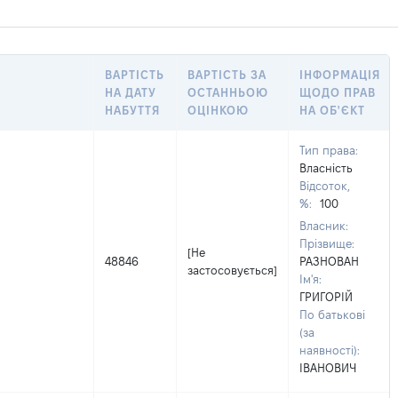
ВАРТІСТЬ
ВАРТІСТЬ ЗА
ІНФОРМАЦІЯ
НА ДАТУ
ОСТАННЬОЮ
ЩОДО ПРАВ
НАБУТТЯ
ОЦІНКОЮ
НА ОБ'ЄКТ
Тип права:
Власність
Відсоток,
%:
100
Власник:
Прізвище:
[Не
48846
РАЗНОВАН
застосовується]
Ім'я:
ГРИГОРІЙ
По батькові
(за
наявності):
ІВАНОВИЧ