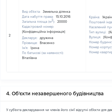
Вид об'єкта:
Земельна ділянка
Дата набуття права:
15.10.2016
Країна:
Украї
2
Загальна площа (м
):
20000
Поштовий інд
Кадастровий номер:
Населений пу
[Конфіденційна інформація]
Тип вулиці:
[К
2
Вулиця:
[Конф
Декларує:
дружина
Номер будинк
Прізвище:
Власенко
Номер корпус
Ім'я:
Ірина
Номер кварти
По батькові (за наявності):
Віталіївна
4. Об'єкти незавершеного будівництва
У суб'єкта декларування чи членів його сім'ї відсутні об'єкти для д