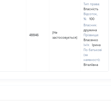
Тип права:
Власність
Відсоток,
%:
100
Власник:
дружина
[Не
48846
Прізвище:
застосовується]
Власенко
Ім'я:
Ірина
По батькові
(за
наявності):
Віталіївна