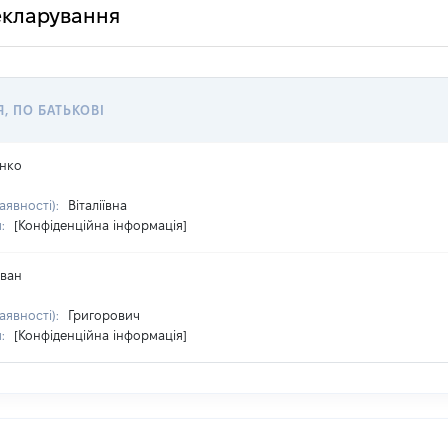
декларування
Я, ПО БАТЬКОВІ
нко
аявності):
Віталіївна
я:
[Конфіденційна інформація]
ван
аявності):
Григорович
я:
[Конфіденційна інформація]