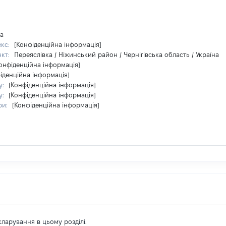
на
екс:
[Конфіденційна інформація]
нкт:
Переяслівка / Ніжинський район / Чернігівська область / Україна
онфіденційна інформація]
іденційна інформація]
у:
[Конфіденційна інформація]
у:
[Конфіденційна інформація]
ри:
[Конфіденційна інформація]
екларування в цьому розділі.