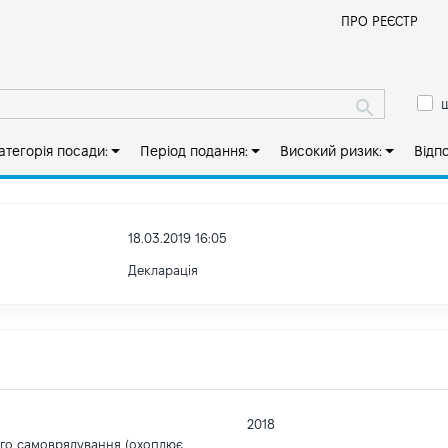
Й
ПРО РЕЄСТР
ш
атегорія посади:
Період подання:
Високий ризик:
Відп
18.03.2019 16:05
Декларація
2018
ого самоврядування (охоплює