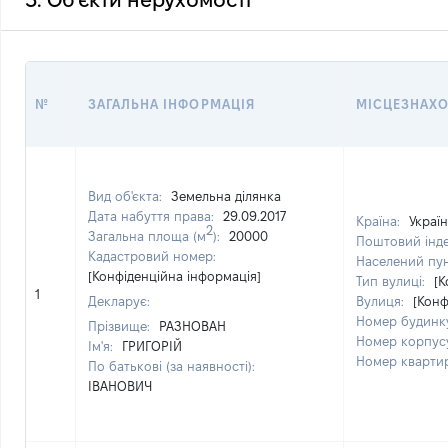
3. Об'єкти нерухомості
№
ЗАГАЛЬНА ІНФОРМАЦІЯ
МІСЦЕЗНАХ
Вид об'єкта:
Земельна ділянка
Дата набуття права:
29.09.2017
Країна:
Украї
2
Загальна площа (м
):
20000
Поштовий інд
Кадастровий номер:
Населений пу
[Конфіденційна інформація]
Тип вулиці:
[К
1
Декларує:
Вулиця:
[Конф
Номер будинк
Прізвище:
РАЗНОВАН
Номер корпус
Ім'я:
ГРИГОРІЙ
Номер кварти
По батькові (за наявності):
ІВАНОВИЧ