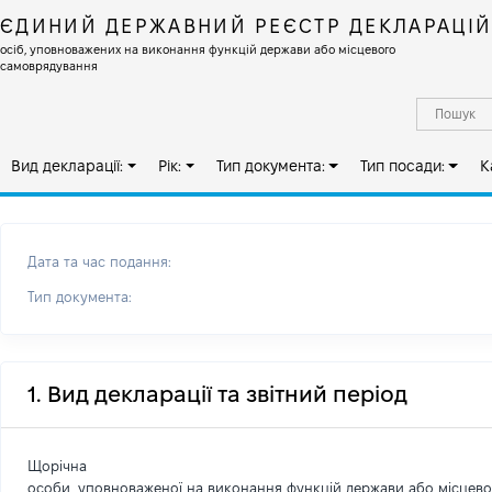
ЄДИНИЙ ДЕРЖАВНИЙ РЕЄСТР ДЕКЛАРАЦІ
осіб, уповноважених на виконання функцій держави або місцевого
самоврядування
Вид декларації:
Рік:
Тип документа:
Тип посади:
К
Дата та час подання:
Тип документа:
1. Вид декларації та звітний період
Щорічна
особи, уповноваженої на виконання функцій держави або місцев