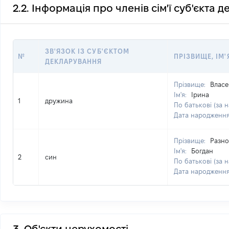
2.2. Інформація про членів сім'ї суб'єкта 
ЗВ'ЯЗОК ІЗ СУБ'ЄКТОМ
№
ПРІЗВИЩЕ, ІМ'
ДЕКЛАРУВАННЯ
Прізвище:
Власе
Ім'я:
Ірина
1
дружина
По батькові (за н
Дата народженн
Прізвище:
Разно
Ім'я:
Богдан
2
син
По батькові (за н
Дата народженн