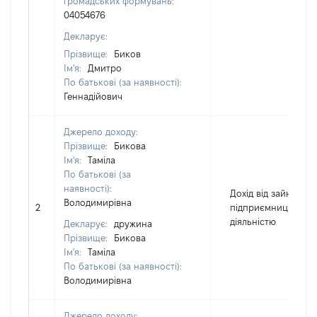
громадських формувань:
04054676
Декларує:
Прізвище:
Биков
Ім'я:
Дмитро
По батькові (за наявності):
Геннадійович
Джерело доходу:
Прізвище:
Бикова
Ім'я:
Таміла
По батькові (за
наявності):
Дохід від зайняття
Володимирівна
2
підприємницькою
діяльністю
Декларує:
дружина
Прізвище:
Бикова
Ім'я:
Таміла
По батькові (за наявності):
Володимирівна
Джерело доходу: