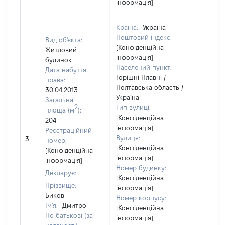
інформація]
Країна:
Україна
Поштовий індекс:
Вид об'єкта:
[Конфіденційна
Житловий
інформація]
будинок
Населений пункт:
Дата набуття
Горішні Плавні /
права:
Полтавська область /
30.04.2013
Україна
Загальна
2
Тип вулиці:
площа (м
):
[Конфіденційна
204
інформація]
Реєстраційний
[Не
Вулиця:
3
номер:
відом
[Конфіденційна
[Конфіденційна
інформація]
інформація]
Номер будинку:
Декларує:
[Конфіденційна
Прізвище:
інформація]
Биков
Номер корпусу:
Ім'я:
Дмитро
[Конфіденційна
По батькові (за
інформація]