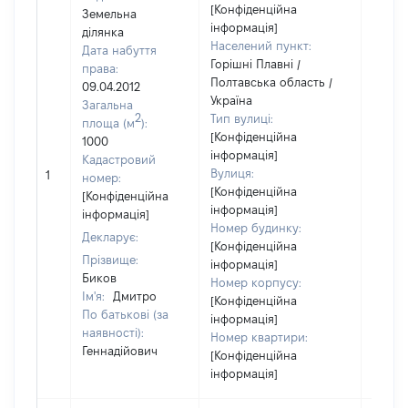
[Конфіденційна
Земельна
інформація]
ділянка
Населений пункт:
Дата набуття
Горішні Плавні /
права:
Полтавська область /
09.04.2012
Україна
Загальна
2
Тип вулиці:
площа (м
):
[Конфіденційна
1000
інформація]
Кадастровий
[Не
Вулиця:
1
номер:
відом
[Конфіденційна
[Конфіденційна
інформація]
інформація]
Номер будинку:
Декларує:
[Конфіденційна
Прізвище:
інформація]
Биков
Номер корпусу:
Ім'я:
Дмитро
[Конфіденційна
По батькові (за
інформація]
наявності):
Номер квартири:
Геннадійович
[Конфіденційна
інформація]