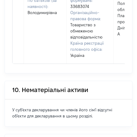
По батькові (за
формувань:
Полтавсь
наявності):
33683074
обл., м. Г
Володимирівна
Організаційно-
Плавні,
правова форма:
проспект 
Товариство з
Дніпра, бу
обмеженою
А
відповідальністю
Країна реєстрації
головного офіса:
Україна
10. Нематеріальні активи
У суб'єкта декларування чи членів його сім'ї відсутні
об'єкти для декларування в цьому розділі.