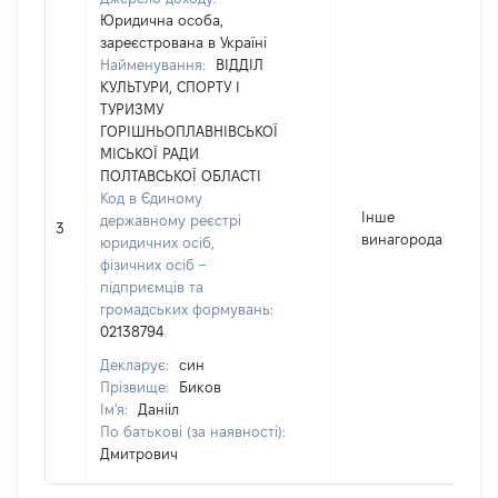
Юридична особа,
зареєстрована в Україні
Найменування:
ВІДДІЛ
КУЛЬТУРИ, СПОРТУ І
ТУРИЗМУ
ГОРІШНЬОПЛАВНІВСЬКОЇ
МІСЬКОЇ РАДИ
ПОЛТАВСЬКОЇ ОБЛАСТІ
Код в Єдиному
Інше
державному реєстрі
3
винагорода
юридичних осіб,
фізичних осіб –
підприємців та
громадських формувань:
02138794
Декларує:
син
Прізвище:
Биков
Ім'я:
Данііл
По батькові (за наявності):
Дмитрович