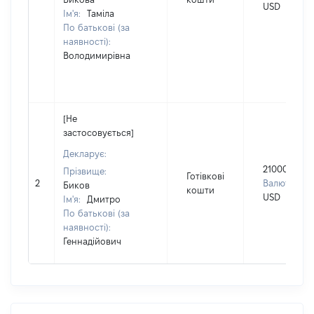
USD
Ім'я:
Таміла
По батькові (за
наявності):
Володимирівна
[Не
застосовується]
Декларує:
210000
Прізвище:
Готівкові
2
Валюта:
Биков
кошти
USD
Ім'я:
Дмитро
По батькові (за
наявності):
Геннадійович