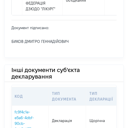
об’єднання
ФЕДЕРАЦІЯ
ДЗЮДО "ЛІКУРГ"
Документ підписано:
БИКОВ ДМИТРО ГЕННАДІЙОВИЧ
Інші документи суб'єкта
декларування
ТИП
ТИП
КОД
ПЕ
ДОКУМЕНТА
ДЕКЛАРАЦІЇ
fc9f4c1e-
e5a6-4dbf-
Декларація
Щорічна
202
90cb-