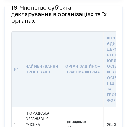
16. Членство суб’єкта
декларування в організаціях та їх
органах
КОД В
ЄДИНОМ
ДЕРЖАВН
РЕЄСТРІ
ЮРИДИЧ
НАЙМЕНУВАННЯ
ОРГАНІЗАЦІЙНО-
ОСІБ,
№
ОРГАНІЗАЦІЇ
ПРАВОВА ФОРМА
ФІЗИЧНИ
ОСІБ –
ПІДПРИЄ
ТА
ГРОМАДС
ФОРМУВА
ГРОМАДСЬКА
ОРГАНІЗАЦІЯ
Громадське
1
"МІСЬКА
26304759