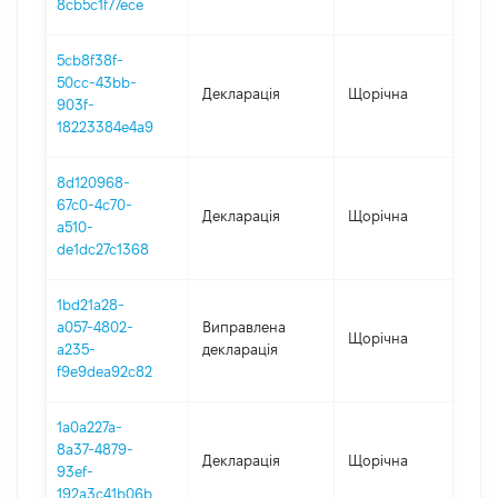
8cb5c1f77ece
5cb8f38f-
50cc-43bb-
Декларація
Щорічна
202
903f-
18223384e4a9
8d120968-
67c0-4c70-
Декларація
Щорічна
202
a510-
de1dc27c1368
1bd21a28-
a057-4802-
Виправлена
Щорічна
202
a235-
декларація
f9e9dea92c82
1a0a227a-
8a37-4879-
Декларація
Щорічна
202
93ef-
192a3c41b06b