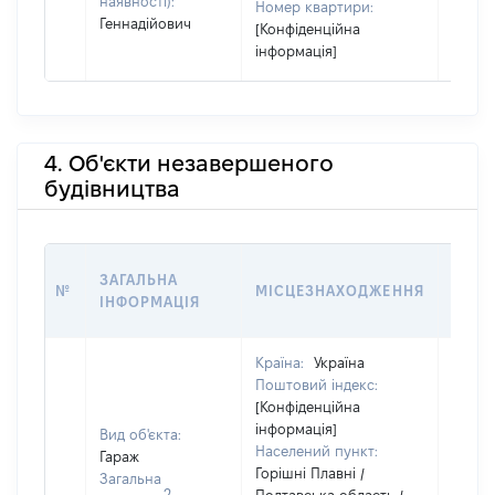
наявності):
Номер квартири:
Геннадійович
[Конфіденційна
інформація]
4. Об'єкти незавершеного
будівництва
ЗВ'Я
ЗАГАЛЬНА
№
МІСЦЕЗНАХОДЖЕННЯ
СУБ'
ІНФОРМАЦІЯ
ДЕКЛ
Країна:
Україна
Поштовий індекс:
[Конфіденційна
інформація]
Вид об'єкта:
Населений пункт:
Гараж
Горішні Плавні /
Загальна
2