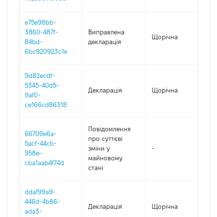
e75e98bb-
3860-487f-
Виправлена
Щорічна
202
84bd-
декларація
6bc920923c1e
9d82ecdf-
5345-40d5-
Декларація
Щорічна
202
9af0-
ce166cd86318
Повідомлення
66709e6a-
про суттєві
5acf-44cb-
зміни y
-
202
958e-
майновому
cba1aab4f74d
стані
ddaf99a9-
446d-4b86-
Декларація
Щорічна
202
ada3-