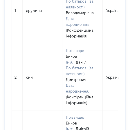
По батькові (за
наявності):
1
дружина
Україна
Володимирівна
Дата
народження:
[Конфіденційна
інформація]
Прізвище:
Биков
Ім'я:
Данііл
По батькові (за
наявності):
2
син
Україна
Дмитрович
Дата
народження:
[Конфіденційна
інформація]
Прізвище:
Биков
Ім'я:
Дмітрій