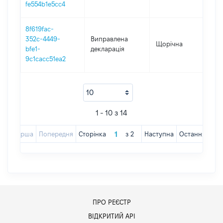
fe554b1e5cc4
8f619fac-
352c-4449-
Виправлена
Щорічна
201
bfe1-
декларація
9c1cacc51ea2
1 - 10 з 14
Перша
Попередня
Сторінка
з
2
Наступна
Остання
ПРО РЕЄСТР
ВІДКРИТИЙ АРІ