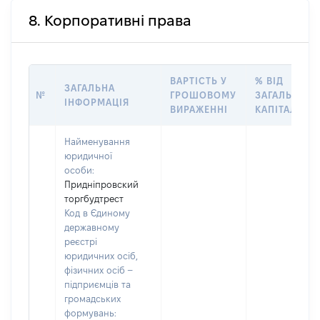
8. Корпоративні права
ВАРТІСТЬ У
% ВІД
ЗАГАЛЬНА
№
ГРОШОВОМУ
ЗАГАЛЬНОГ
ІНФОРМАЦІЯ
ВИРАЖЕННІ
КАПІТАЛУ
Найменування
юридичної
особи:
Придніпровский
торгбудтрест
Код в Єдиному
державному
реєстрі
юридичних осіб,
фізичних осіб –
підприємців та
громадських
формувань: