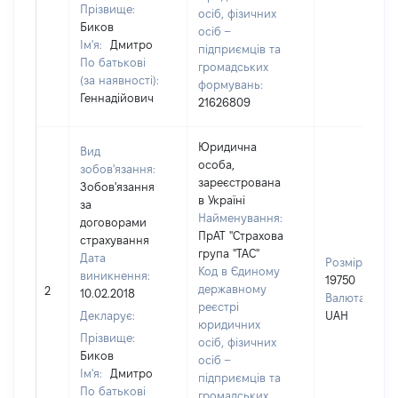
Прізвище:
осіб, фізичних
Биков
осіб –
Ім'я:
Дмитро
підприємців та
По батькові
громадських
(за наявності):
формувань:
Геннадійович
21626809
Юридична
Вид
особа,
зобов'язання:
зареєстрована
Зобов'язання
в Україні
за
Найменування:
договорами
ПрАТ "Страхова
страхування
група "ТАС"
Дата
Розмір:
Код в Єдиному
виникнення:
19750
державному
2
10.02.2018
Валюта:
реєстрі
Декларує:
UAH
юридичних
Прізвище:
осіб, фізичних
Биков
осіб –
Ім'я:
Дмитро
підприємців та
По батькові
громадських