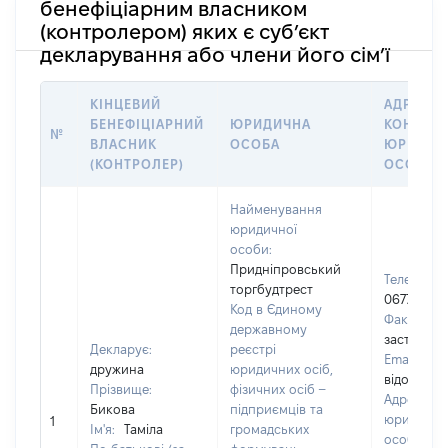
бенефіціарним власником
(контролером) яких є суб’єкт
декларування або члени його сім’ї
КІНЦЕВИЙ
АДРЕСА 
БЕНЕФІЦІАРНИЙ
ЮРИДИЧНА
КОНТАКТ
№
ВЛАСНИК
ОСОБА
ЮРИДИЧ
(КОНТРОЛЕР)
ОСОБИ
Найменування
юридичної
особи:
Придніпровський
Телефон:
торгбудтрест
067754357
Код в Єдиному
Факс:
[Не
державному
застосову
Декларує:
реєстрі
Email:
[Не
дружина
юридичних осіб,
відомо]
Прізвище:
фізичних осіб –
Адреса
Бикова
підприємців та
юридично
1
Ім'я:
Таміла
громадських
особи:
3