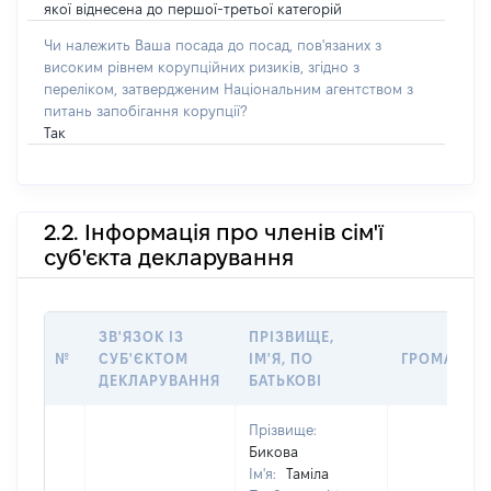
якої віднесена до першої-третьої категорій
Чи належить Ваша посада до посад, пов'язаних з
високим рівнем корупційних ризиків, згідно з
переліком, затвердженим Національним агентством з
питань запобігання корупції?
Так
2.2. Інформація про членів сім'ї
суб'єкта декларування
ЗВ'ЯЗОК ІЗ
ПРІЗВИЩЕ,
№
СУБ'ЄКТОМ
ІМ'Я, ПО
ГРОМАДЯН
ДЕКЛАРУВАННЯ
БАТЬКОВІ
Прізвище:
Бикова
Ім'я:
Таміла