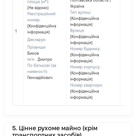
Полтавська область /
площа (м
):
Об'єкт
Україна
[Не відомо]
повні
Тип вулиці:
Реєстраційний
частк
[Конфіденційна
номер:
побуд
інформація]
[Конфіденційна
матері
Вулиця:
1
інформація]
за ко
[Конфіденційна
Декларує:
суб'єк
інформація]
декла
Прізвище:
Номер будинку:
або ч
Биков
[Конфіденційна
його сі
Ім'я:
Дмитро
інформація]
По батькові (за
Номер корпусу:
наявності):
[Конфіденційна
Геннадійович
інформація]
Номер квартири:
[Конфіденційна
інформація]
5. Цінне рухоме майно (крім
транспортних засобів)