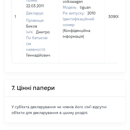
права:
volkswagen
22.03.2011
Модель:
tiguan
Декларує:
Рік випуску:
2010
1
309000
Ідентифікаційний
Прізвище:
номер:
Биков
[Конфіденційна
Ім'я:
Дмитро
інформація]
По батькові
(за
наявності):
Геннадійович
7. Цінні папери
У суб'єкта декларування чи членів його сім'ї відсутні
об'єкти для декларування в цьому розділі.