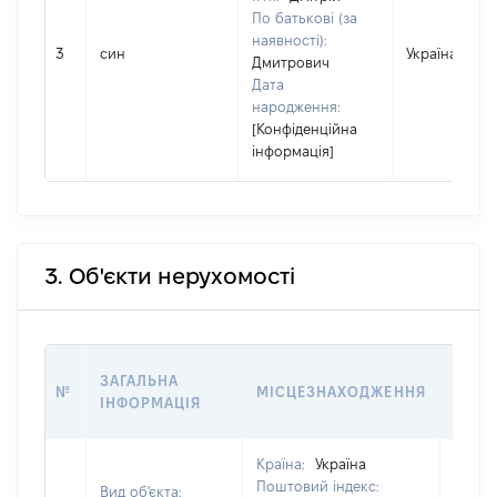
По батькові (за
наявності):
3
син
Україна
Дмитрович
Дата
народження:
[Конфіденційна
інформація]
3. Об'єкти нерухомості
ВАРТ
ЗАГАЛЬНА
№
МІСЦЕЗНАХОДЖЕННЯ
НА Д
ІНФОРМАЦІЯ
НАБУ
Країна:
Україна
Поштовий індекс:
Вид об'єкта: