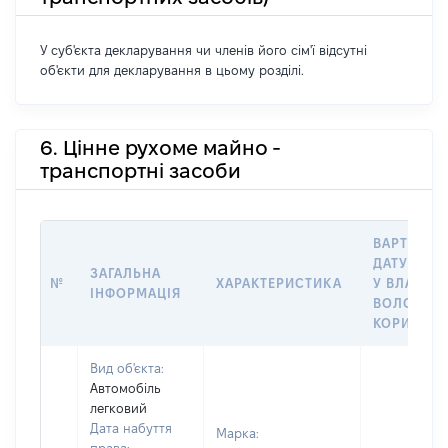
У суб'єкта декларування чи членів його сім'ї відсутні
об'єкти для декларування в цьому розділі.
6. Цінне рухоме майно -
транспортні засоби
ВАРТІСТЬ 
ДАТУ НАБ
ЗАГАЛЬНА
№
ХАРАКТЕРИСТИКА
У ВЛАСНІС
ІНФОРМАЦІЯ
ВОЛОДІНН
КОРИСТУВ
Вид об'єкта:
Автомобіль
легковий
Дата набуття
Марка: