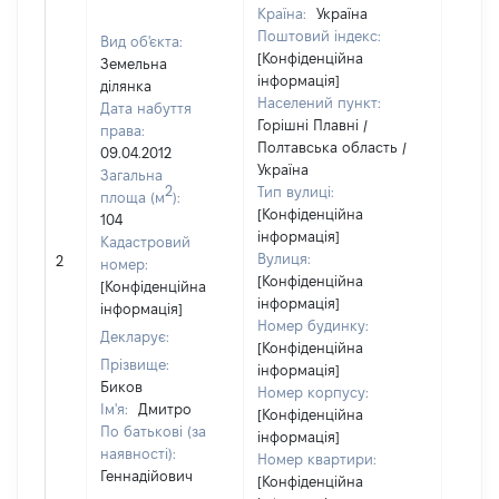
Країна:
Україна
Поштовий індекс:
Вид об'єкта:
[Конфіденційна
Земельна
інформація]
ділянка
Населений пункт:
Дата набуття
Горішні Плавні /
права:
Полтавська область /
09.04.2012
Україна
Загальна
2
Тип вулиці:
площа (м
):
[Конфіденційна
104
інформація]
Кадастровий
[Не
Вулиця:
2
номер:
відом
[Конфіденційна
[Конфіденційна
інформація]
інформація]
Номер будинку:
Декларує:
[Конфіденційна
Прізвище:
інформація]
Биков
Номер корпусу:
Ім'я:
Дмитро
[Конфіденційна
По батькові (за
інформація]
наявності):
Номер квартири:
Геннадійович
[Конфіденційна