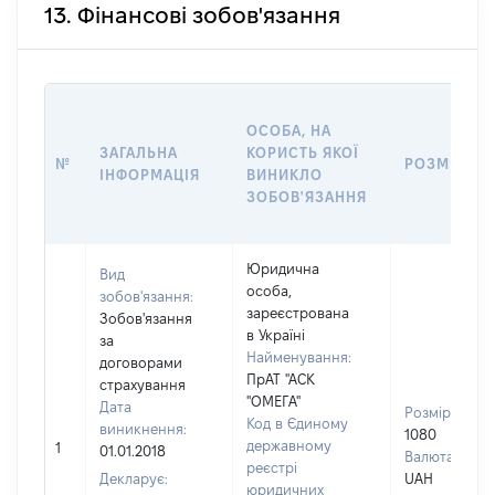
13. Фінансові зобов'язання
ОСОБА, НА
ЗАГАЛЬНА
КОРИСТЬ ЯКОЇ
№
РОЗМІР
ІНФОРМАЦІЯ
ВИНИКЛО
ЗОБОВ'ЯЗАННЯ
Юридична
Вид
особа,
зобов'язання:
зареєстрована
Зобов'язання
в Україні
за
Найменування:
договорами
ПрАТ "АСК
страхування
"ОМЕГА"
Дата
Розмір:
Код в Єдиному
виникнення:
1080
державному
1
01.01.2018
Валюта:
реєстрі
Декларує:
UAH
юридичних