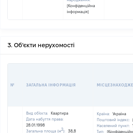
[Конфіденційна
інформація]
3. Об'єкти нерухомості
№
ЗАГАЛЬНА ІНФОРМАЦІЯ
МІСЦЕЗНАХОДЖ
Вид об'єкта:
Квартира
Країна:
Україна
Дата набуття права:
Поштовий індекс:
28.01.1998
Населений пункт:
2
Загальна площа (м
):
38,8
Тип:
[Конфіденційн