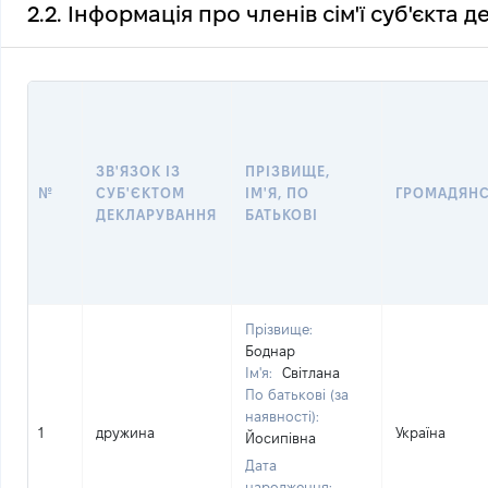
2.2. Інформація про членів сім'ї суб'єкта 
ЗВ'ЯЗОК ІЗ
ПРІЗВИЩЕ,
№
СУБ'ЄКТОМ
ІМ'Я, ПО
ГРОМАДЯН
ДЕКЛАРУВАННЯ
БАТЬКОВІ
Прізвище:
Боднар
Ім'я:
Світлана
По батькові (за
наявності):
1
дружина
Україна
Йосипівна
Дата
народження: