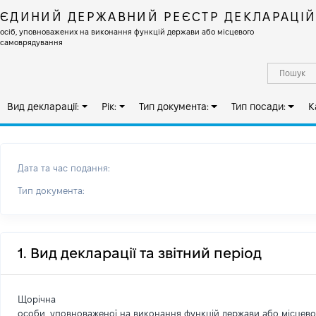
ЄДИНИЙ ДЕРЖАВНИЙ РЕЄСТР ДЕКЛАРАЦІ
осіб, уповноважених на виконання функцій держави або місцевого
самоврядування
Вид декларації:
Рік:
Тип документа:
Тип посади:
К
Дата та час подання:
Тип документа:
1. Вид декларації та звітний період
Щорічна
особи, уповноваженої на виконання функцій держави або місцев