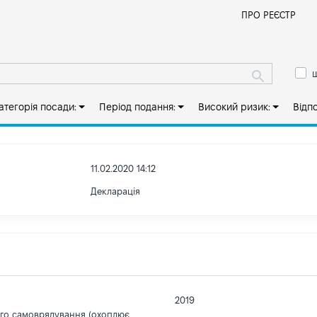
Й
ПРО РЕЄСТР
ш
атегорія посади:
Період подання:
Високий ризик:
Відп
11.02.2020 14:12
Декларація
2019
ого самоврядування (охоплює