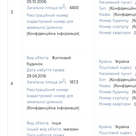
05.10.2006
Населений пункт:
2
Загальна площа (м
):
4400
Тип:
[Конфіденційн
3
Назва:
[Конфіденці
Реєстраційний номер
Номер будинку:
[
(кадастровий номер для
Номер корпусу:
[
земельної ділянки):
Номер квартири:
[Конфіденційна інформація]
Вид об'єкта:
Житловий
Країна:
Україна
будинок
Поштовий індекс:
Дата набуття права:
Населений пункт:
29.04.2016
Тип:
[Конфіденційн
2
Загальна площа (м
):
187,3
4
Назва:
[Конфіденці
Реєстраційний номер
Номер будинку:
[
(кадастровий номер для
Номер корпусу:
[
земельної ділянки):
Номер квартири:
[Конфіденційна інформація]
Вид об'єкта:
Інше
Країна:
Україна
Інший вид об'єкта:
магазин
Поштовий індекс:
Дата набуття права: