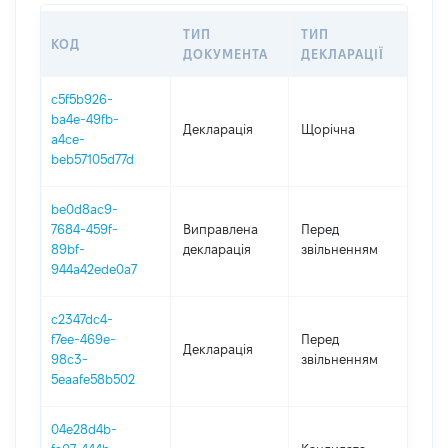
ТИП
ТИП
КОД
ПЕР
ДОКУМЕНТА
ДЕКЛАРАЦІЇ
c5f5b926-
ba4e-49fb-
Декларація
Щорічна
202
a4ce-
beb57105d77d
be0d8ac9-
01.0
7684-459f-
Виправлена
Перед
-
89bf-
декларація
звільненням
01.1
944a42ede0a7
c2347dc4-
01.0
f7ee-469e-
Перед
Декларація
-
98c3-
звільненням
01.1
5eaafe58b502
04e28d4b-