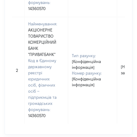
формувань:
14360570
Найменування:
АКЦІОНЕРНЕ
ТОВАРИСТВО
КОМЕРЦІЙНИЙ
БАНК
"ПРИВАТБАНК"
Тип рахунку:
Код в Єдиному
[Конфіденційна
державному
[Не
інформація]
2
реєстрі
застосо
Номер рахунку:
юридичних
[Конфіденційна
інформація]
осіб, фізичних
осіб –
підприємців та
громадських
формувань:
14360570