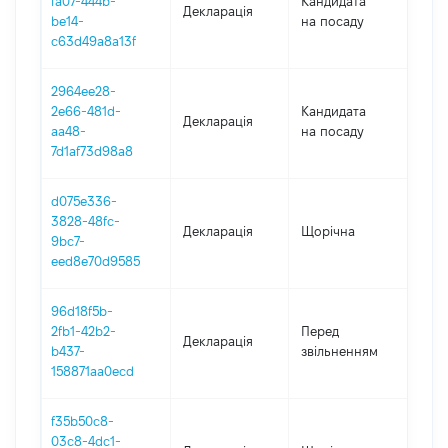
fa07-444b-
Кандидата
Декларація
202
be14-
на посаду
c63d49a8a13f
2964ee28-
2e66-481d-
Кандидата
Декларація
202
aa48-
на посаду
7d1af73d98a8
d075e336-
3828-48fc-
Декларація
Щорічна
202
9bc7-
eed8e70d9585
96d18f5b-
01.0
2fb1-42b2-
Перед
Декларація
-
b437-
звільненням
02.0
158871aa0ecd
f35b50c8-
03c8-4dc1-