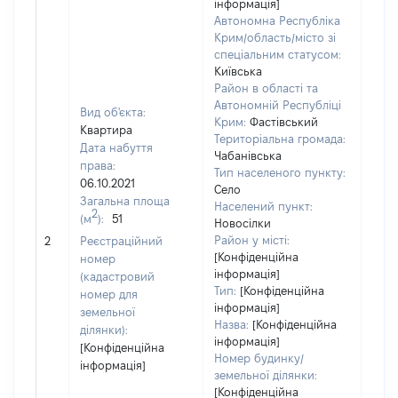
інформація]
Автономна Республіка
Крим/область/місто зі
спеціальним статусом:
Київська
Район в області та
Автономній Республіці
Вид об'єкта:
Крим:
Фастівський
Квартира
Територіальна громада:
Дата набуття
Чабанівська
права:
Тип населеного пункту:
06.10.2021
Село
Загальна площа
7137
Населений пункт:
2
(м
):
51
Тип 
Новосілки
обʼє
Район у місті:
2
Реєстраційний
варт
[Конфіденційна
номер
інформація]
набу
(кадастровий
Тип:
[Конфіденційна
номер для
інформація]
земельної
Назва:
[Конфіденційна
ділянки):
інформація]
[Конфіденційна
Номер будинку/
інформація]
земельної ділянки:
[Конфіденційна