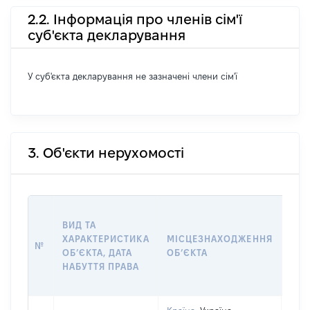
2.2. Інформація про членів сім'ї
суб'єкта декларування
У суб'єкта декларування не зазначені члени сім'ї
3. Об'єкти нерухомості
ВАР
ВИД ТА
ДАТ
ХАРАКТЕРИСТИКА
МІСЦЕЗНАХОДЖЕННЯ
ПРА
№
ОБʼЄКТА, ДАТА
ОБʼЄКТА
ОС
НАБУТТЯ ПРАВА
ГР
ОЦІ