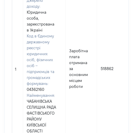
Джерело
доходу:
Юридична
особа,
зареєстрована
в Україні
Код в Єдиному
державному
реєстрі
Заробітна
юридичних
плата
осіб, фізичних
отримана
осіб –
за
518862
1
підприємців та
основним
громадських
місцем
формувань:
роботи
04362160
Найменування:
ЧАБАНІВСЬКА
СЕЛИЩНА РАДА
ФАСТІВСЬКОГО
РАЙОНУ
КИЇВСЬКОЇ
ОБЛАСТІ