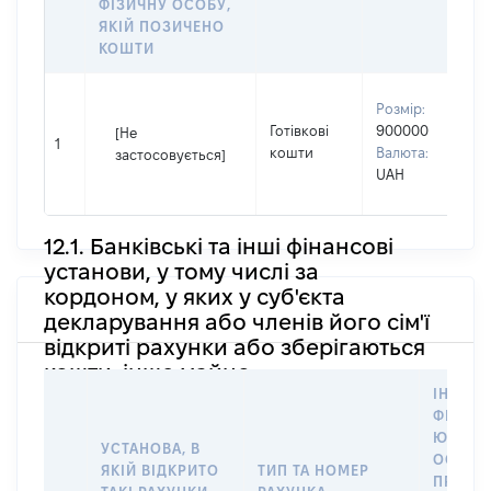
ФІЗИЧНУ ОСОБУ,
ЯКІЙ ПОЗИЧЕНО
КОШТИ
В
Розмір:
П
Готівкові
900000
[Не
І
1
кошти
Валюта:
застосовується]
П
UAH
н
12.1. Банківські та інші фінансові
установи, у тому числі за
кордоном, у яких у суб'єкта
декларування або членів його сім'ї
відкриті рахунки або зберігаються
кошти, інше майно
ІНФОР
ФІЗИЧН
ЮРИДИ
УСТАНОВА, В
ОСОБУ,
ЯКІЙ ВІДКРИТО
ТИП ТА НОМЕР
ПРАВО