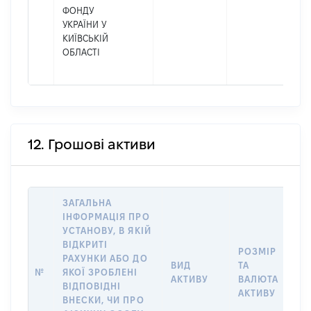
ФОНДУ
УКРАЇНИ У
КИЇВСЬКІЙ
ОБЛАСТІ
12. Грошові активи
ЗАГАЛЬНА
ІНФОРМАЦІЯ ПРО
УСТАНОВУ, В ЯКІЙ
ВІДКРИТІ
РОЗМІР
І
РАХУНКИ АБО ДО
ВИД
ТА
О
№
ЯКОЇ ЗРОБЛЕНІ
АКТИВУ
ВАЛЮТА
Н
ВІДПОВІДНІ
АКТИВУ
П
ВНЕСКИ, ЧИ ПРО