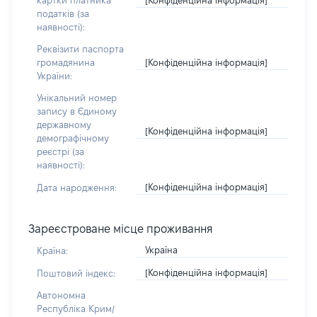
картки платника
податків (за
наявності):
Реквізити паспорта
[Конфіденційна інформація]
громадянина
України:
Унікальний номер
запису в Єдиному
державному
[Конфіденційна інформація]
демографічному
реєстрі (за
наявності):
[Конфіденційна інформація]
Дата народження:
Зареєстроване місце проживання
Україна
Країна:
[Конфіденційна інформація]
Поштовий індекс:
Автономна
Республіка Крим/