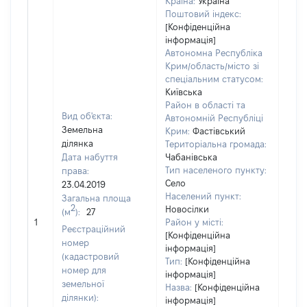
Країна:
Україна
Поштовий індекс:
[Конфіденційна
інформація]
Автономна Республіка
Крим/область/місто зі
спеціальним статусом:
Київська
Район в області та
Вид об'єкта:
Автономній Республіці
Земельна
Крим:
Фастівський
ділянка
Територіальна громада:
Дата набуття
Чабанівська
Тип населеного пункту:
права:
Село
23.04.2019
Населений пункт:
Загальна площа
2
Новосілки
(м
):
27
[Не
1
Район у місті:
заст
Реєстраційний
[Конфіденційна
номер
інформація]
(кадастровий
Тип:
[Конфіденційна
номер для
інформація]
земельної
Назва:
[Конфіденційна
ділянки):
інформація]