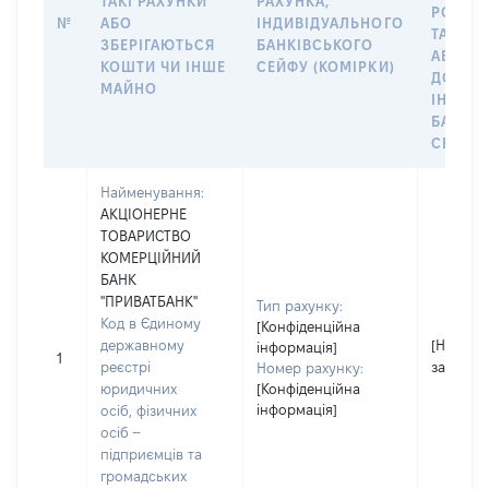
ТАКІ РАХУНКИ
РАХУНКА,
РОЗПО
№
АБО
ІНДИВІДУАЛЬНОГО
ТАКИМ
ЗБЕРІГАЮТЬСЯ
БАНКІВСЬКОГО
АБО М
КОШТИ ЧИ ІНШЕ
СЕЙФУ (КОМІРКИ)
ДО
МАЙНО
ІНДИВ
БАНКІ
СЕЙФУ 
Найменування:
АКЦІОНЕРНЕ
ТОВАРИСТВО
КОМЕРЦІЙНИЙ
БАНК
"ПРИВАТБАНК"
Тип рахунку:
Код в Єдиному
[Конфіденційна
державному
[Не
інформація]
1
реєстрі
застосо
Номер рахунку:
юридичних
[Конфіденційна
інформація]
осіб, фізичних
осіб –
підприємців та
громадських