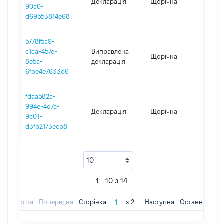
Декларація
Щорічна
202
90a0-
d69553814e68
5778f5a9-
c1ca-457e-
Виправлена
Щорічна
202
8e5a-
декларація
6fbe4e7633d6
fdaa582a-
994e-4d7a-
Декларація
Щорічна
2021
9c01-
d3fb2173ecb8
1 - 10 з 14
Перша
Попередня
Сторінка
з
2
Наступна
Остання