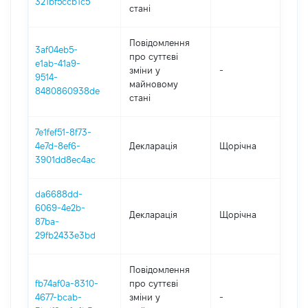
321bf5ccb1c5
стані
Повідомлення
3af04eb5-
про суттєві
e1ab-41a9-
зміни y
-
20
9514-
майновому
8480860938de
стані
7e1fef51-8f73-
4e7d-8ef6-
Декларація
Щорічна
20
3901dd8ec4ac
da6688dd-
6069-4e2b-
Декларація
Щорічна
20
87ba-
29fb2433e3bd
Повідомлення
fb74af0a-8310-
про суттєві
4677-bcab-
зміни y
-
20