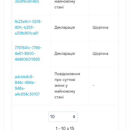
3bdf9cefc4b5
майновому
стані
fb23e9c1-0218-
40fc-b253-
Декларація
Щорічна
20
a35fb901ca61
7797641c-7786-
4e61-8600-
Декларація
Щорічна
20
444806011895
Повідомлення
adcbb4c6-
про суттєві
844c-496b-
зміни y
-
20
948a-
майновому
a4c654c30107
стані
1 - 10 з 15