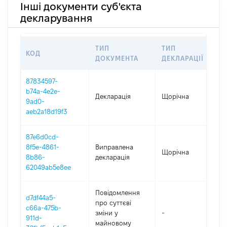
Інші документи суб'єкта
декларування
ТИП
ТИП
КОД
ПЕ
ДОКУМЕНТА
ДЕКЛАРАЦІЇ
87834597-
b74a-4e2e-
Декларація
Щорічна
20
9ad0-
aeb2a18d19f3
87e6d0cd-
8f5e-4861-
Виправлена
Щорічна
20
8b86-
декларація
62049ab5e8ee
Повідомлення
d7df44a5-
про суттєві
c66a-475b-
зміни y
-
20
911d-
майновому