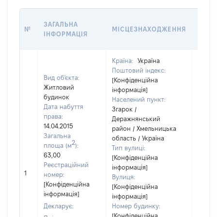
ВАРТ
ЗАГАЛЬНА
№
МІСЦЕЗНАХОДЖЕННЯ
НА Д
ІНФОРМАЦІЯ
НАБУ
Країна:
Україна
Поштовий індекс:
Вид об'єкта:
[Конфіденційна
Житловий
інформація]
будинок
Населений пункт:
Дата набуття
Згарок /
права:
Деражнянський
14.04.2015
район / Хмельницька
Загальна
область / Україна
2
площа (м
):
Тип вулиці:
63,00
[Конфіденційна
Реєстраційний
інформація]
[Не
1
номер:
Вулиця:
відом
[Конфіденційна
[Конфіденційна
інформація]
інформація]
Декларує:
Номер будинку:
[Конфіденційна