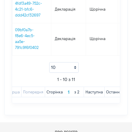
4fdf3a49-752c-
4c21-bfc6-
Декларація
Щорічна
2017
ddd42cf32697
09bf0a7b-
f8e6-4ec5-
Декларація
Щорічна
2016
aa5e-
791c9f6f0402
1 - 10 з 11
Перша
Попередня
Сторінка
з
2
Наступна
Остання