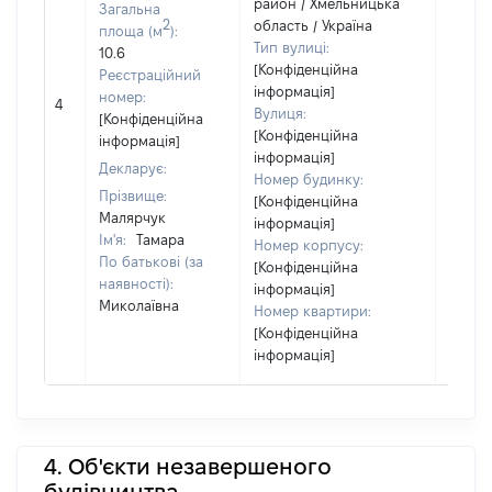
район / Хмельницька
Загальна
2
область / Україна
площа (м
):
Тип вулиці:
10.6
[Конфіденційна
Реєстраційний
інформація]
[Не
номер:
4
Вулиця:
відом
[Конфіденційна
[Конфіденційна
інформація]
інформація]
Декларує:
Номер будинку:
Прізвище:
[Конфіденційна
Малярчук
інформація]
Ім'я:
Тамара
Номер корпусу:
По батькові (за
[Конфіденційна
наявності):
інформація]
Миколаївна
Номер квартири:
[Конфіденційна
інформація]
4. Об'єкти незавершеного
будівництва