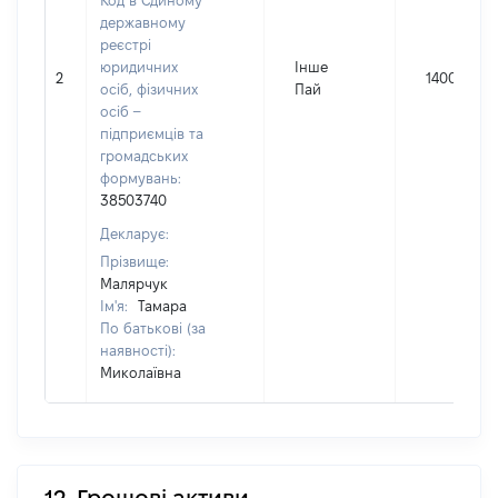
Код в Єдиному
державному
реєстрі
юридичних
Інше
2
14000
осіб, фізичних
Пай
осіб –
підприємців та
громадських
формувань:
38503740
Декларує:
Прізвище:
Малярчук
Ім'я:
Тамара
По батькові (за
наявності):
Миколаївна