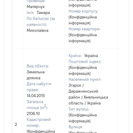
Прізвище:
інформація]
Малярчук
Номер корпусу:
Ім'я:
Тамара
[Конфіденційна
По батькові (за
інформація]
наявності):
Номер квартири:
Миколаївна
[Конфіденційна
інформація]
Країна:
Україна
Поштовий індекс:
Вид об'єкта:
[Конфіденційна
Земельна
інформація]
ділянка
Населений пункт:
Дата набуття
Згарок /
права:
Деражнянський
14.04.2015
район / Хмельницька
Загальна
область / Україна
2
площа (м
):
Тип вулиці:
2106.10
[Конфіденційна
Кадастровий
інформація]
[Не
2
номер:
Вулиця:
відом
[Конфіденційна
[Конфіденційна