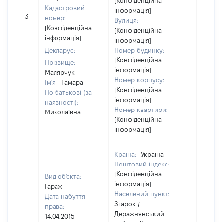
[Конфіденційна
Кадастровий
інформація]
[Не
3
номер:
Вулиця:
відом
[Конфіденційна
[Конфіденційна
інформація]
інформація]
Декларує:
Номер будинку:
[Конфіденційна
Прізвище:
інформація]
Малярчук
Номер корпусу:
Ім'я:
Тамара
[Конфіденційна
По батькові (за
інформація]
наявності):
Номер квартири:
Миколаївна
[Конфіденційна
інформація]
Країна:
Україна
Поштовий індекс:
[Конфіденційна
Вид об'єкта:
інформація]
Гараж
Населений пункт:
Дата набуття
Згарок /
права:
Деражнянський
14.04.2015