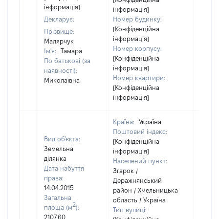
інформація]
інформація]
Декларує:
Номер будинку:
[Конфіденційна
Прізвище:
інформація]
Малярчук
Номер корпусу:
Ім'я:
Тамара
[Конфіденційна
По батькові (за
інформація]
наявності):
Номер квартири:
Миколаївна
[Конфіденційна
інформація]
Країна:
Україна
Поштовий індекс:
Вид об'єкта:
[Конфіденційна
Земельна
інформація]
ділянка
Населений пункт:
Дата набуття
Згарок /
права:
Деражнянський
14.04.2015
район / Хмельницька
Загальна
область / Україна
2
площа (м
):
Тип вулиці:
2107,60