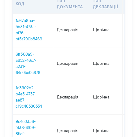
ТИП
ТИП
КОД
ПЕР
ДОКУМЕНТА
ДЕКЛАРАЦІЇ
1a67b8ba-
5b31-473a-
Декларація
Щорічна
2025
bf76-
bf5a790b8469
6ff360a9-
a852-46c7-
Декларація
Щорічна
2024
a231-
64c05e0c878f
1c3902b2-
b4e5-4737-
Декларація
Щорічна
2023
ae87-
c19c46580554
9c4c03a6-
f438-4f09-
Декларація
Щорічна
2022
85af-