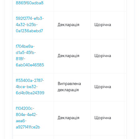
8865f60adba8
592f2774-efb3-
4a32-b25b-
Декларація
Щорічна
2021
0a1236abebd7
f704be9a-
d1a5-45fb-
Декларація
Щорічна
2020
818f-
6ab040e46585
ff53400a-2787-
Виправлена
4bce-be32-
Щорічна
2019
декларація
6d4b9ba24399
f104200c-
804e-4e42-
Декларація
Щорічна
2019
aea6-
a927141fce2b