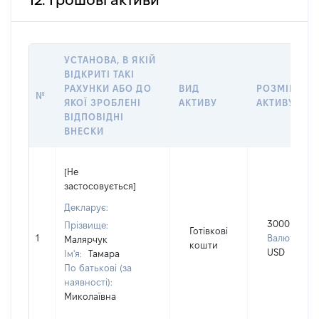
12. Грошові активи
УСТАНОВА, В ЯКІЙ
ВІДКРИТІ ТАКІ
РАХУНКИ АБО ДО
ВИД
РОЗМІР
№
ЯКОЇ ЗРОБЛЕНІ
АКТИВУ
АКТИВУ
ВІДПОВІДНІ
ВНЕСКИ
[Не
застосовується]
Декларує:
3000
Прізвище:
Готівкові
1
Валюта:
Малярчук
кошти
USD
Ім'я:
Тамара
По батькові (за
наявності):
Миколаївна