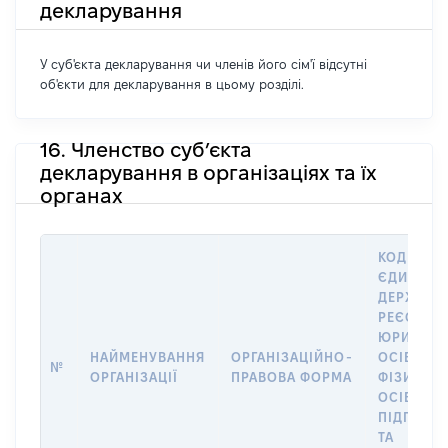
декларування
У суб'єкта декларування чи членів його сім'ї відсутні
об'єкти для декларування в цьому розділі.
16. Членство суб’єкта
декларування в організаціях та їх
органах
КОД В
ЄДИНОМ
ДЕРЖАВН
РЕЄСТРІ
ЮРИДИЧ
НАЙМЕНУВАННЯ
ОРГАНІЗАЦІЙНО-
ОСІБ,
№
ОРГАНІЗАЦІЇ
ПРАВОВА ФОРМА
ФІЗИЧНИ
ОСІБ –
ПІДПРИЄ
ТА