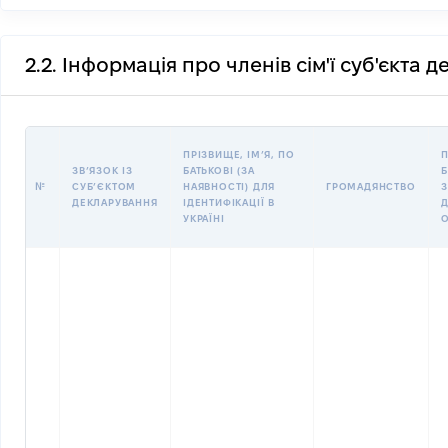
2.2. Інформація про членів сім'ї суб'єкта 
ПРІЗВИЩЕ, ІМʼЯ, ПО
П
ЗВʼЯЗОК ІЗ
БАТЬКОВІ (ЗА
Б
№
СУБʼЄКТОМ
НАЯВНОСТІ) ДЛЯ
ГРОМАДЯНСТВО
З
ДЕКЛАРУВАННЯ
ІДЕНТИФІКАЦІЇ В
Д
УКРАЇНІ