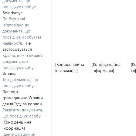
документа, що
посвідчує особу):
Bolodymyr
По батькові
(відповідно до
документа, що
посвідчує особу) (за
наявності):
Не
застосовується
Країна, в якій видано
документ, що
[Конфіденційна
[Конфіденційна
[К
посвідчує особу:
інформація]
інформація]
ін
Україна
Тип документа, що
посвідчує особу:
Паспорт
громадянина України
для виїзду за кордон
Реквізити документа,
що посвідчує особу:
[Конфіденційна
інформація]
Ідентифікаційний