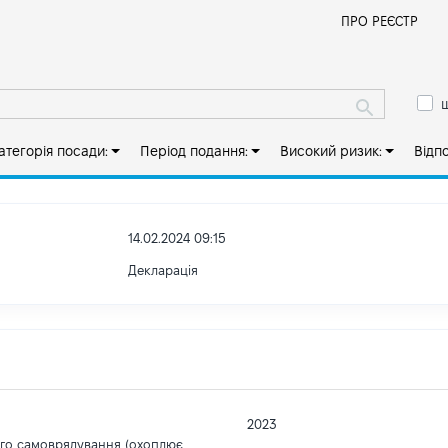
Й
ПРО РЕЄСТР
ш
атегорія посади:
Період подання:
Високий ризик:
Відп
14.02.2024 09:15
Декларація
2023
ого самоврядування (охоплює