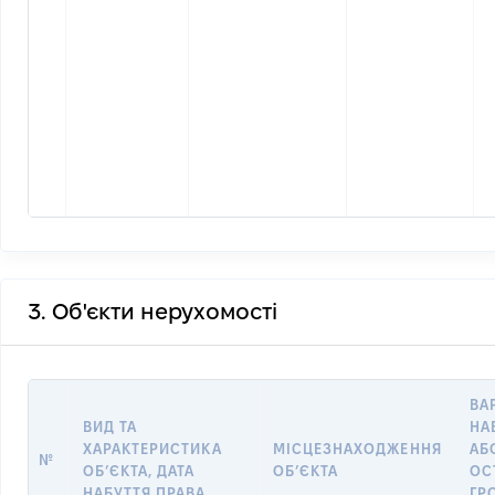
3. Об'єкти нерухомості
ВА
ВИД ТА
НА
ХАРАКТЕРИСТИКА
МІСЦЕЗНАХОДЖЕННЯ
АБ
№
ОБʼЄКТА, ДАТА
ОБʼЄКТА
ОС
НАБУТТЯ ПРАВА
ГР