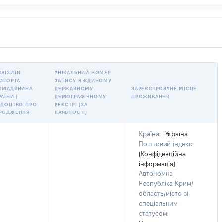
КВІЗИТИ
УНІКАЛЬНИЙ НОМЕР
СПОРТА
ЗАПИСУ В ЄДИНОМУ
ОМАДЯНИНА
ДЕРЖАВНОМУ
ЗАРЕЄСТРОВАНЕ МІСЦЕ
РАЇНИ /
ДЕМОГРАФІЧНОМУ
ПРОЖИВАННЯ
ІДОЦТВО ПРО
РЕЄСТРІ (ЗА
РОДЖЕННЯ
НАЯВНОСТІ)
Країна:
Україна
Поштовий індекс:
[Конфіденційна
інформація]
Автономна
Республіка Крим/
область/місто зі
спеціальним
статусом: