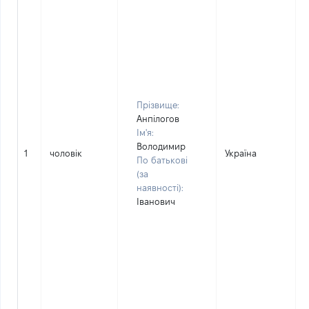
Прізвище:
Анпілогов
Ім'я:
Володимир
1
чоловік
Україна
По батькові
(за
наявності):
Іванович