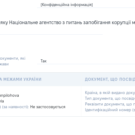
[Конфіденційна інформація]
ку Національне агентство з питань запобігання корупції 
окументи, які
Так
ржави
 ЗА МЕЖАМИ УКРАЇНИ
ДОКУМЕНТ, ЩО ПОСВІ
Країна, в якій видано док
Anpilohova
Тип документа, що посвід
la
Реквізити документа, що 
 (за наявності):
Не застосовується
Ідентифікаційний номер (з