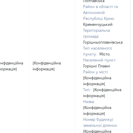
Полтавська
Район в області та
Автономній
Республіці Крим:
Кременчуцький
Територіальна
громада:
Горішньоплавнівська
Тип населеного
пункту:
Місто
Населений пункт:
онфіденційна
[Конфіденційна
Горішні Плавні
формація]
інформація]
Район у місті:
[Конфіденційна
інформація]
Тип:
[Конфіденційна
інформація]
Назва:
[Конфіденційна
інформація]
Номер будинку/
земельної ділянки:
[Конфіденційна