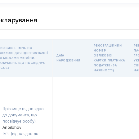
декларування
РЕЄСТРАЦІЙНИЙ
РЕ
РІЗВИЩЕ, ІМʼЯ, ПО
НОМЕР
ПА
АТЬКОВІ ДЛЯ ІДЕНТИФІКАЦІЇ
ДАТА
ОБЛІКОВОЇ
ГР
А МЕЖАМИ УКРАЇНИ,
НАРОДЖЕННЯ
КАРТКИ ПЛАТНИКА
УК
ОКУМЕНТ, ЩО ПОСВІДЧУЄ
ПОДАТКІВ (ЗА
СВ
ОСОБУ
НАЯВНОСТІ)
НА
Прізвище (відповідно
до документа, що
посвідчує особу):
Anpilohov
Ім’я (відповідно до