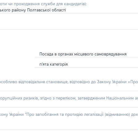
боти чи проходження служби для кандидатів)
:
ького району Полтавської області
Посада в органах місцевого самоврядування
п'ята категорія
 особливо відповідальне становище, відповідно до Закону України «Про
орупційних ризиків, згідно з переліком, затвердженим Національним аг
акону України “Про запобігання та протидію легалізації (відмиванню) 