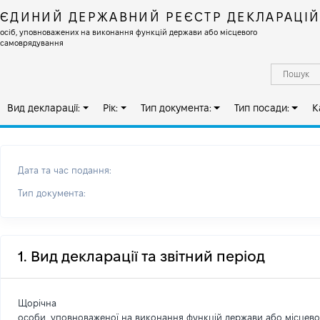
ЄДИНИЙ ДЕРЖАВНИЙ РЕЄСТР ДЕКЛАРАЦІ
осіб, уповноважених на виконання функцій держави або місцевого
самоврядування
Вид декларації:
Рік:
Тип документа:
Тип посади:
К
Дата та час подання:
Тип документа:
1. Вид декларації та звітний період
Щорічна
особи, уповноваженої на виконання функцій держави або місцев