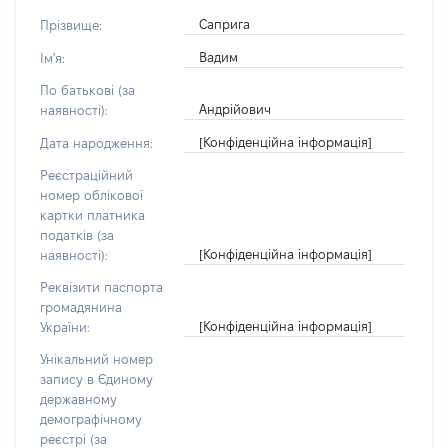
Саприга
Прізвище:
Вадим
Ім'я:
По батькові (за
Андрійович
наявності):
[Конфіденційна інформація]
Дата народження:
Реєстраційний
номер облікової
картки платника
податків (за
[Конфіденційна інформація]
наявності):
Реквізити паспорта
громадянина
[Конфіденційна інформація]
України:
Унікальний номер
запису в Єдиному
державному
демографічному
реєстрі (за