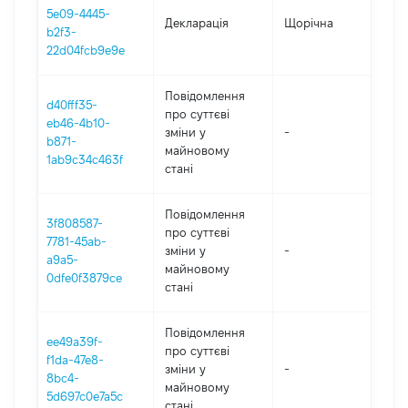
5e09-4445-
Декларація
Щорічна
20
b2f3-
22d04fcb9e9e
Повідомлення
d40fff35-
про суттєві
eb46-4b10-
зміни y
-
20
b871-
майновому
1ab9c34c463f
стані
Повідомлення
3f808587-
про суттєві
7781-45ab-
зміни y
-
20
a9a5-
майновому
0dfe0f3879ce
стані
Повідомлення
ee49a39f-
про суттєві
f1da-47e8-
зміни y
-
20
8bc4-
майновому
5d697c0e7a5c
стані