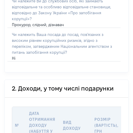
Чи належите Ви до службових осіб, які займають
відповідальне та особливо відповідальне становище,
відповідно до Закону України «Про запобігання
корупції»?
Прокурор, слідчий, дізнавач
Чи належить Ваша посада до посад, пов'язаних з
високим рівнем корупційних ризиків, згідно з
переліком, затвердженим Національним агентством з
питань запобігання корупції?
Ні
2. Доходи, у тому числі подарунки
ДАТА
ІН
ОТРИМАННЯ
РОЗМІР
ВИД
ПР
№
ДОХОДУ
(ВАРТІСТЬ),
ДОХОДУ
(Д
(НАБУТТЯ У
ГРН