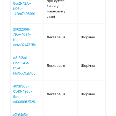
про суттєві
8ed2-427c-
зміни y
-
20
b06e-
майновому
142cb7b98991
стані
29622666-
79e7-4094-
Декларація
Щорічна
20
b1ab-
ee4b0244325a
d81518b1-
0bd9-43f7-
Декларація
Щорічна
20
89ef-
f4d9dc9ab10b
409ff96b-
0540-496d-
Декларація
Щорічна
20
9ddb-
c40086ff2328
e7e64c3e-