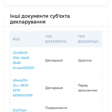
Інші документи суб'єкта
декларування
ТИП
ТИП
КОД
П
ДОКУМЕНТА
ДЕКЛАРАЦІЇ
20c9803f-
054c-4eb8-
Декларація
Щорічна
20
9b46-
0caaed922921
b6ede3f6-
01
2fcc-4835-
Перед
Декларація
-
9219-
звільненням
09
689f40e11f66
Повідомлення
67d7f3e4-