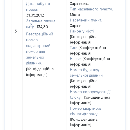
Дата набуття
Харківська
Тип населеного пункту:
права:
2756
Місто
31.05.2012
Тип
Населений пункт:
Загальна площа
варт
2
Харків
(м
):
134,80
обʼє
3
Район у місті:
варт
Реєстраційний
[Конфіденційна
ост
номер
інформація]
гро
(кадастровий
Тип:
[Конфіденційна
оці
номер для
інформація]
земельної
Назва:
[Конфіденційна
ділянки):
інформація]
[Конфіденційна
Номер будинку/
інформація]
земельної ділянки:
[Конфіденційна
інформація]
Номер корпусу/секції/
блоку:
[Конфіденційна
інформація]
Номер квартири/
кімнати/гаражу:
[Конфіденційна
інформація]