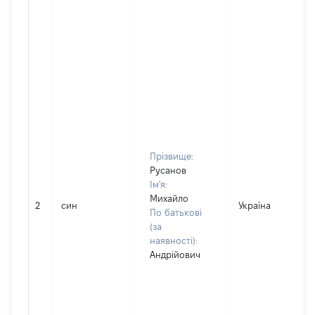
Прізвище:
Русанов
Ім'я:
Михайло
2
син
Україна
По батькові
(за
наявності):
Андрійович