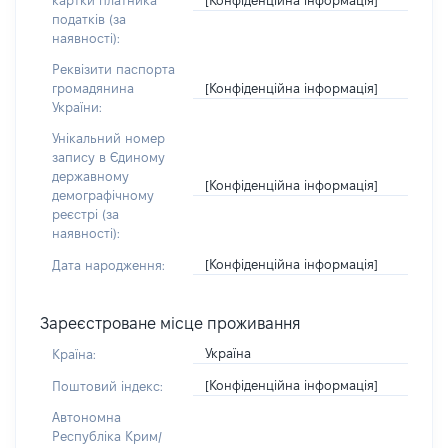
картки платника
податків (за
наявності):
Реквізити паспорта
[Конфіденційна інформація]
громадянина
України:
Унікальний номер
запису в Єдиному
державному
[Конфіденційна інформація]
демографічному
реєстрі (за
наявності):
[Конфіденційна інформація]
Дата народження:
Зареєстроване місце проживання
Україна
Країна:
[Конфіденційна інформація]
Поштовий індекс:
Автономна
Республіка Крим/