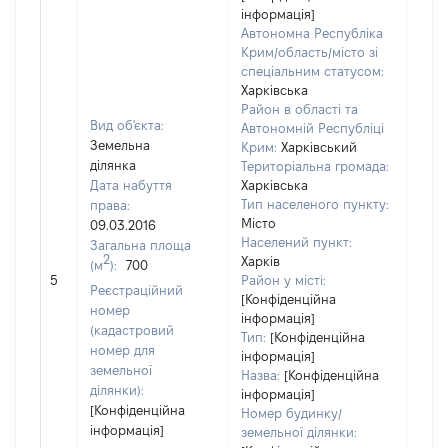
інформація]
Автономна Республіка
Крим/область/місто зі
спеціальним статусом:
Харківська
Район в області та
Вид об'єкта:
Автономній Республіці
Земельна
Крим:
Харківський
ділянка
Територіальна громада:
Дата набуття
Харківська
Тип населеного пункту:
права:
Місто
09.03.2016
Населений пункт:
Загальна площа
2
Харків
(м
):
700
[Не 
5
Район у місті:
Реєстраційний
[Конфіденційна
номер
інформація]
(кадастровий
Тип:
[Конфіденційна
номер для
інформація]
земельної
Назва:
[Конфіденційна
ділянки):
інформація]
[Конфіденційна
Номер будинку/
інформація]
земельної ділянки: