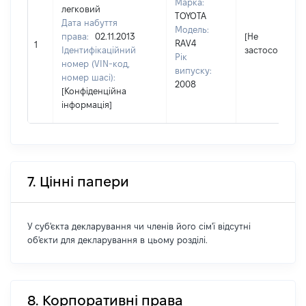
Марка:
легковий
TOYOTA
Дата набуття
Модель:
права:
02.11.2013
[Не
RAV4
1
Ідентифікаційний
застосовуєтьс
Рік
номер (VIN-код,
випуску:
номер шасі):
2008
[Конфіденційна
інформація]
7. Цінні папери
У суб'єкта декларування чи членів його сім'ї відсутні
об'єкти для декларування в цьому розділі.
8. Корпоративні права