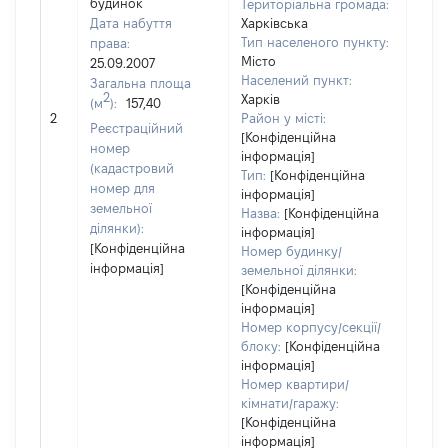
будинок
Територіальна громада:
Дата набуття
Харківська
Тип населеного пункту:
права:
1249
Місто
25.09.2007
Тип
Населений пункт:
Загальна площа
варт
2
Харків
(м
):
157,40
обʼє
2
Район у місті:
варт
Реєстраційний
[Конфіденційна
ост
номер
інформація]
гро
(кадастровий
Тип:
[Конфіденційна
оці
номер для
інформація]
земельної
Назва:
[Конфіденційна
ділянки):
інформація]
[Конфіденційна
Номер будинку/
інформація]
земельної ділянки:
[Конфіденційна
інформація]
Номер корпусу/секції/
блоку:
[Конфіденційна
інформація]
Номер квартири/
кімнати/гаражу:
[Конфіденційна
інформація]