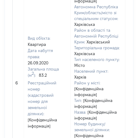
інформація]
Автономна Республіка
Крим/область/місто зі
спеціальним статусом:
Харківська
Район в області та
Автономній Республіці
Вид об'єкта:
Крим:
Харківський
Квартира
Територіальна громада:
Дата набуття
Харківська
права:
Тип населеного пункту:
400
26.09.2020
Місто
Тип
Загальна площа
Населений пункт:
варт
2
(м
):
83.2
Харків
обʼє
6
Реєстраційний
Район у місті:
варт
[Конфіденційна
номер
ост
інформація]
(кадастровий
гро
Тип:
[Конфіденційна
номер для
оці
інформація]
земельної
Назва:
[Конфіденційна
ділянки):
інформація]
[Конфіденційна
Номер будинку/
інформація]
земельної ділянки:
[Конфіденційна