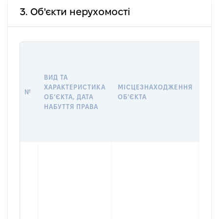
3. Об'єкти нерухомості
ВАР
ДАТ
НАБ
ВИД ТА
ПРА
ХАРАКТЕРИСТИКА
МІСЦЕЗНАХОДЖЕННЯ
№
ЗА
ОБʼЄКТА, ДАТА
ОБʼЄКТА
ОС
НАБУТТЯ ПРАВА
ГР
ОЦІ
ГРН