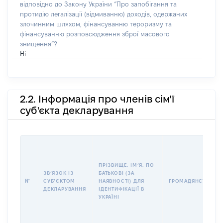
відповідно до Закону України “Про запобігання та
протидію легалізації (відмиванню) доходів, одержаних
злочинним шляхом, фінансуванню тероризму та
фінансуванню розповсюдження зброї масового
знищення”?
Ні
2.2. Інформація про членів сім'ї
суб'єкта декларування
ПРІЗВИЩЕ, ІМʼЯ, ПО
ЗВʼЯЗОК ІЗ
БАТЬКОВІ (ЗА
№
СУБʼЄКТОМ
НАЯВНОСТІ) ДЛЯ
ГРОМАДЯНСТВО
ДЕКЛАРУВАННЯ
ІДЕНТИФІКАЦІЇ В
УКРАЇНІ