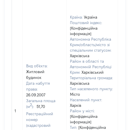
Країна:
Україна
Поштовий індекс:
[Конфіденційна
інформація]
Автономна Республіка
Крим/область/місто зі
спеціальним статусом:
Харківська
Район в області та
Вид об'єкта:
Автономній Республіці
Житловий
Крим:
Харківський
будинок
Територіальна громада:
Дата набуття
Харківська
Тип населеного пункту:
права:
Місто
26.09.2007
Населений пункт:
Загальна площа
2
Харків
(м
):
51,70
[Не 
1
Район у місті:
Реєстраційний
[Конфіденційна
номер
інформація]
(кадастровий
Тип:
[Конфіденційна