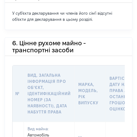
У суб'єкта декларування чи членів його сім'ї відсутні
об'єкти для декларування в цьому розділі.
6. Цінне рухоме майно -
транспортні засоби
ВИД, ЗАГАЛЬНА
ВАРТІСТЬ Н
ІНФОРМАЦІЯ ПРО
МАРКА,
ДАТУ НАБУТ
ОБʼЄКТ,
МОДЕЛЬ,
ПРАВА АБО 
№
ІДЕНТИФІКАЦІЙНИЙ
РІК
ОСТАННЬО
НОМЕР (ЗА
ВИПУСКУ
ГРОШОВОЮ
НАЯВНОСТІ), ДАТА
ОЦІНКОЮ, Г
НАБУТТЯ ПРАВА
Вид майна:
Автомобіль