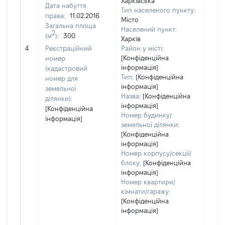
Харківська
Дата набуття
Тип населеного пункту:
права:
11.02.2016
Місто
Загальна площа
Населений пункт:
2
(м
):
300
Харків
[Не 
4
Реєстраційний
Район у місті:
[Конфіденційна
номер
інформація]
(кадастровий
Тип:
[Конфіденційна
номер для
інформація]
земельної
Назва:
[Конфіденційна
ділянки):
інформація]
[Конфіденційна
Номер будинку/
інформація]
земельної ділянки:
[Конфіденційна
інформація]
Номер корпусу/секції/
блоку:
[Конфіденційна
інформація]
Номер квартири/
кімнати/гаражу:
[Конфіденційна
інформація]