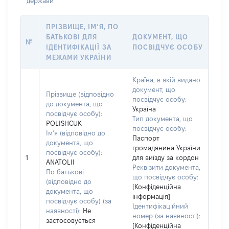
держави
ПРІЗВИЩЕ, ІМ’Я, ПО
БАТЬКОВІ ДЛЯ
ДОКУМЕНТ, ЩО
№
ІДЕНТИФІКАЦІЇ ЗА
ПОСВІДЧУЄ ОСОБУ
МЕЖАМИ УКРАЇНИ
Країна, в якій видано
документ, що
Прізвище (відповідно
посвідчує особу:
до документа, що
Україна
посвідчує особу):
Тип документа, що
POLISHCUK
посвідчує особу:
Ім’я (відповідно до
Паспорт
документа, що
громадянина України
посвідчує особу):
1
для виїзду за кордон
ANATOLII
Реквізити документа,
По батькові
що посвідчує особу:
(відповідно до
[Конфіденційна
документа, що
інформація]
посвідчує особу) (за
Ідентифікаційний
наявності):
Не
номер (за наявності):
застосовується
[Конфіденційна