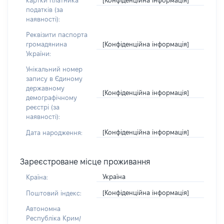
картки платника
податків (за
наявності):
Реквізити паспорта
[Конфіденційна інформація]
громадянина
України:
Унікальний номер
запису в Єдиному
державному
[Конфіденційна інформація]
демографічному
реєстрі (за
наявності):
[Конфіденційна інформація]
Дата народження:
Зареєстроване місце проживання
Україна
Країна:
[Конфіденційна інформація]
Поштовий індекс:
Автономна
Республіка Крим/