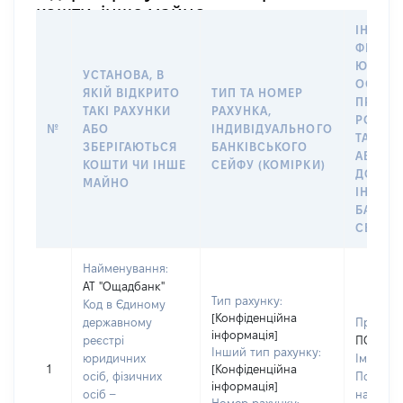
кошти, інше майно
ІНФОР
ФІЗИЧН
ЮРИДИ
УСТАНОВА, В
ОСОБУ,
ЯКІЙ ВІДКРИТО
ТИП ТА НОМЕР
ПРАВО
ТАКІ РАХУНКИ
РАХУНКА,
РОЗПО
№
АБО
ІНДИВІДУАЛЬНОГО
ТАКИМ
ЗБЕРІГАЮТЬСЯ
БАНКІВСЬКОГО
АБО М
КОШТИ ЧИ ІНШЕ
СЕЙФУ (КОМІРКИ)
ДО
МАЙНО
ІНДИВ
БАНКІ
СЕЙФУ 
Найменування:
АТ "Ощадбанк"
Тип рахунку:
Код в Єдиному
[Конфіденційна
державному
Прізвищ
інформація]
реєстрі
ПОЛІЩУ
Інший тип рахунку:
юридичних
Ім'я:
АН
1
[Конфіденційна
осіб, фізичних
По батьк
інформація]
осіб –
наявност