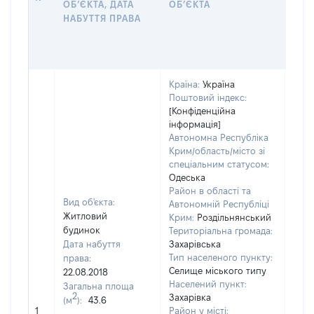
ОБʼЄКТА, ДАТА
ОБʼЄКТА
ОС
НАБУТТЯ ПРАВА
ГР
ОЦІ
ГРН
Країна:
Україна
Поштовий індекс:
[Конфіденційна
інформація]
Автономна Республіка
Крим/область/місто зі
спеціальним статусом:
Одеська
Район в області та
Вид об'єкта:
Автономній Республіці
Житловий
Крим:
Роздільнянський
будинок
Територіальна громада:
Дата набуття
Захарівська
Тип населеного пункту:
права:
7850
Селище міського типу
22.08.2018
Тип
Населений пункт:
Загальна площа
варт
2
Захарівка
(м
):
43.6
обʼє
1
Район у місті: