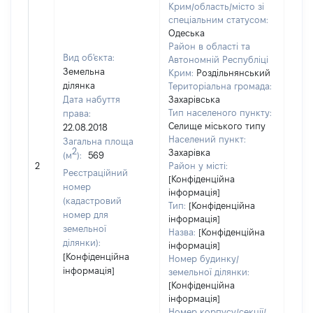
Крим/область/місто зі
спеціальним статусом:
Одеська
Район в області та
Вид об'єкта:
Автономній Республіці
Земельна
Крим:
Роздільнянський
ділянка
Територіальна громада:
Дата набуття
Захарівська
Тип населеного пункту:
права:
2378
Селище міського типу
22.08.2018
Тип
Населений пункт:
Загальна площа
варт
2
Захарівка
(м
):
569
обʼє
2
Район у місті:
варт
Реєстраційний
[Конфіденційна
ост
номер
інформація]
гро
(кадастровий
Тип:
[Конфіденційна
оці
номер для
інформація]
земельної
Назва:
[Конфіденційна
ділянки):
інформація]
[Конфіденційна
Номер будинку/
інформація]
земельної ділянки:
[Конфіденційна
інформація]
Номер корпусу/секції/