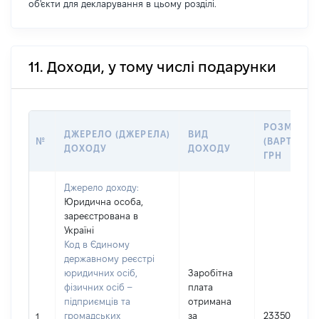
об'єкти для декларування в цьому розділі.
11. Доходи, у тому числі подарунки
РОЗМІР
ДЖЕРЕЛО (ДЖЕРЕЛА)
ВИД
№
(ВАРТІСТЬ)
ДОХОДУ
ДОХОДУ
ГРН
Джерело доходу:
Юридична особа,
зареєстрована в
Україні
Код в Єдиному
державному реєстрі
юридичних осіб,
Заробітна
фізичних осіб –
плата
підприємців та
отримана
громадських
за
233502
1