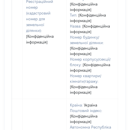
варт
Реєстраційний
[Конфіденційна
ост
номер
інформація]
гро
(кадастровий
Тип:
[Конфіденційна
оці
номер для
інформація]
земельної
Назва:
[Конфіденційна
ділянки):
інформація]
[Конфіденційна
Номер будинку/
інформація]
земельної ділянки:
[Конфіденційна
інформація]
Номер корпусу/секції/
блоку:
[Конфіденційна
інформація]
Номер квартири/
кімнати/гаражу:
[Конфіденційна
інформація]
Країна:
Україна
Поштовий індекс:
[Конфіденційна
інформація]
Автономна Республіка