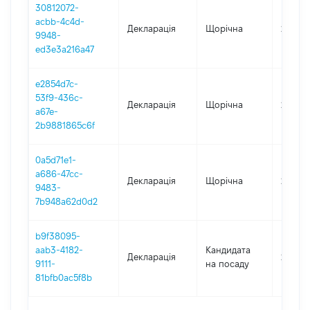
30812072-
acbb-4c4d-
Декларація
Щорічна
2023
9948-
ed3e3a216a47
e2854d7c-
53f9-436c-
Декларація
Щорічна
2021
a67e-
2b9881865c6f
0a5d71e1-
a686-47cc-
Декларація
Щорічна
2020
9483-
7b948a62d0d2
b9f38095-
aab3-4182-
Кандидата
Декларація
2019
9111-
на посаду
81bfb0ac5f8b