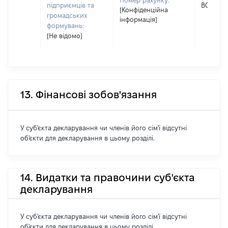
Номер рахунку:
підприємців та
ВОЛОД
[Конфіденційна
громадських
інформація]
формувань:
[Не відомо]
13. Фінансові зобов'язання
У суб'єкта декларування чи членів його сім'ї відсутні
об'єкти для декларування в цьому розділі.
14. Видатки та правочини суб'єкта
декларування
У суб'єкта декларування чи членів його сім'ї відсутні
об'єкти для декларування в цьому розділі.