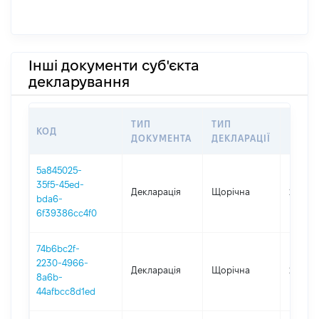
Інші документи суб'єкта
декларування
ТИП
ТИП
КОД
ПЕРІ
ДОКУМЕНТА
ДЕКЛАРАЦІЇ
5a845025-
35f5-45ed-
Декларація
Щорічна
2025
bda6-
6f39386cc4f0
74b6bc2f-
2230-4966-
Декларація
Щорічна
2024
8a6b-
44afbcc8d1ed