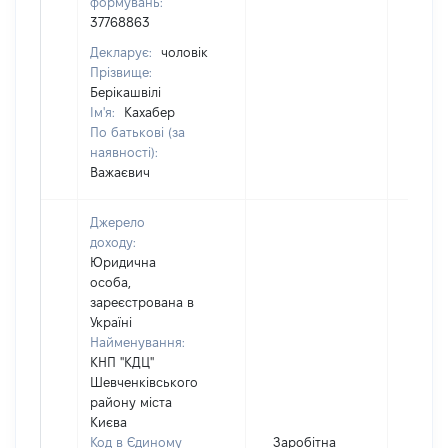
формувань:
37768863
Декларує:
чоловік
Прізвище:
Берікашвілі
Ім'я:
Кахабер
По батькові (за
наявності):
Важаєвич
Джерело
доходу:
Юридична
особа,
зареєстрована в
Україні
Найменування:
КНП "КДЦ"
Шевченківського
району міста
Києва
Код в Єдиному
Заробітна