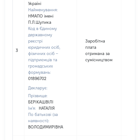
Україні
Найменування:
НМАПО імені
П.Л.Шупика
Код в Єдиному
державному
реєстрі
Заробітна
юридичних осіб,
плата
3
3912
фізичних осіб –
отримана за
підприємців та
сумісництвом
громадських
формувань:
01896702
Декларує:
Прізвище:
БЕРІКАШВІЛІ
Ім'я:
НАТАЛІЯ
По батькові (за
наявності):
ВОЛОДИМИРІВНА