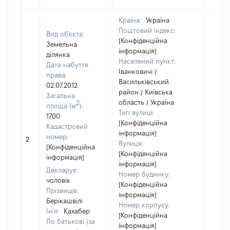
Країна:
Україна
Поштовий індекс:
Вид об'єкта:
[Конфіденційна
Земельна
інформація]
ділянка
Населений пункт:
Дата набуття
Іванковичі /
права:
Васильківський
02.07.2012
район / Київська
Загальна
область / Україна
2
площа (м
):
Тип вулиці:
1700
[Конфіденційна
Кадастровий
інформація]
номер:
2
25690
Вулиця:
[Конфіденційна
[Конфіденційна
інформація]
інформація]
Декларує:
Номер будинку:
чоловік
[Конфіденційна
Прізвище:
інформація]
Берікашвілі
Номер корпусу:
Ім'я:
Кахабер
[Конфіденційна
По батькові (за
інформація]