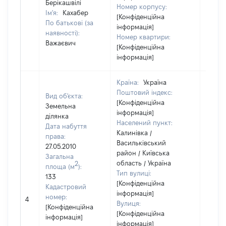
Берікашвілі
Номер корпусу:
Ім'я:
Кахабер
[Конфіденційна
По батькові (за
інформація]
наявності):
Номер квартири:
Важаєвич
[Конфіденційна
інформація]
Країна:
Україна
Поштовий індекс:
Вид об'єкта:
[Конфіденційна
Земельна
інформація]
ділянка
Населений пункт:
Дата набуття
Калинівка /
права:
Васильківський
27.05.2010
район / Київська
Загальна
область / Україна
2
площа (м
):
Тип вулиці:
133
[Конфіденційна
Кадастровий
інформація]
[Не
номер:
4
Вулиця:
відом
[Конфіденційна
[Конфіденційна
інформація]
інформація]