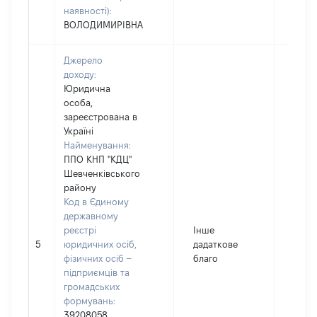
наявності):
ВОЛОДИМИРІВНА
Джерело
доходу:
Юридична
особа,
зареєстрована в
Україні
Найменування:
ППО КНП "КДЦ"
Шевченківського
району
Код в Єдиному
державному
реєстрі
Інше
5
юридичних осіб,
дадаткове
4348
фізичних осіб –
благо
підприємців та
громадських
формувань:
39208058