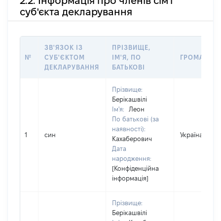
2.2. Інформація про членів сім'ї
суб'єкта декларування
ЗВ'ЯЗОК ІЗ
ПРІЗВИЩЕ,
№
СУБ'ЄКТОМ
ІМ'Я, ПО
ГРОМАДЯН
ДЕКЛАРУВАННЯ
БАТЬКОВІ
Прізвище:
Берікашвілі
Ім'я:
Леон
По батькові (за
наявності):
1
син
Україна
Кахаберович
Дата
народження:
[Конфіденційна
інформація]
Прізвище:
Берікашвілі