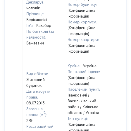
Декларує:
Номер будинку:
чоловік
[Конфіденційна
Прізвище:
інформація]
Берікашвілі
Номер корпусу:
Ім'я:
Кахабер
[Конфіденційна
По батькові (за
інформація]
наявності):
Номер квартири:
Важаєвич
[Конфіденційна
інформація]
Країна:
Україна
Поштовий індекс:
Вид об'єкта:
[Конфіденційна
Житловий
інформація]
будинок
Населений пункт:
Дата набуття
Іванковичі /
права:
Васильківський
08.07.2013
район / Київська
Загальна
область / Україна
2
площа (м
):
Тип вулиці:
279
[Конфіденційна
Реєстраційний
інформація]
[Не