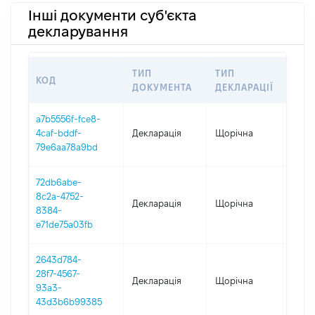
Інші документи суб'єкта
декларування
ТИП
ТИП
КОД
ПЕР
ДОКУМЕНТА
ДЕКЛАРАЦІЇ
a7b5556f-fce8-
4caf-bddf-
Декларація
Щорічна
2025
79e6aa78a9bd
72db6abe-
8c2a-4752-
Декларація
Щорічна
2024
8384-
e71de75a03fb
2643d784-
28f7-4567-
Декларація
Щорічна
2023
93a3-
43d3b6b99385