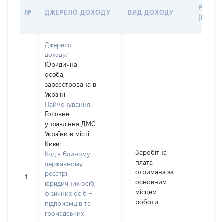
РОЗМІ
№
ДЖЕРЕЛО ДОХОДУ
ВИД ДОХОДУ
(ВАРТІ
Джерело
доходу:
Юридична
особа,
зареєстрована в
Україні
Найменування:
Головне
управління ДМС
України в місті
Києві
Заробітна
Код в Єдиному
плата
державному
отримана за
реєстрі
1
1013
основним
юридичних осіб,
місцем
фізичних осіб –
роботи
підприємців та
громадських