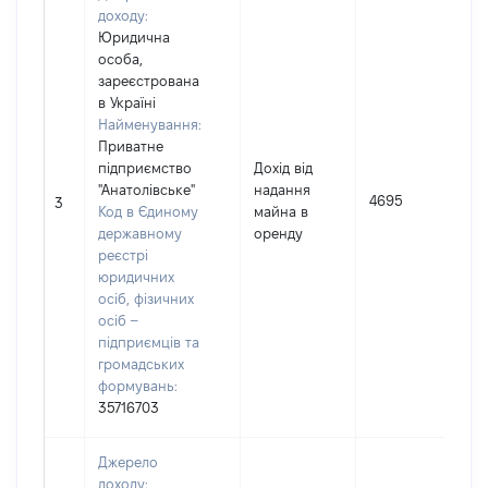
доходу:
Юридична
особа,
зареєстрована
в Україні
Найменування:
Приватне
підприємство
Дохід від
І
"Анатолівське"
надання
4695
3
Код в Єдиному
майна в
(
державному
оренду
реєстрі
юридичних
осіб, фізичних
осіб –
підприємців та
громадських
формувань:
35716703
Джерело
доходу: