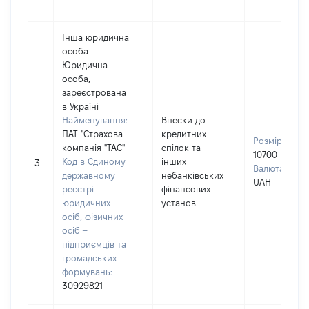
Інша юридична
особа
Юридична
особа,
зареєстрована
в Україні
Найменування:
Внески до
ПАТ "Страхова
кредитних
Розмір:
компанія "ТАС"
спілок та
10700
Код в Єдиному
інших
3
Валюта:
державному
небанківських
UAH
реєстрі
фінансових
юридичних
установ
осіб, фізичних
осіб –
підприємців та
громадських
формувань:
30929821