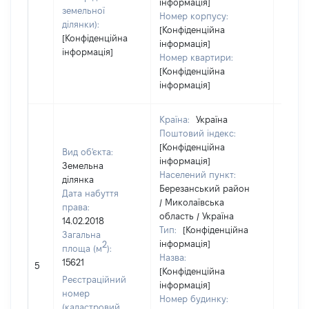
інформація]
земельної
Номер корпусу:
ділянки):
[Конфіденційна
[Конфіденційна
інформація]
інформація]
Номер квартири:
[Конфіденційна
інформація]
Країна:
Україна
Поштовий індекс:
[Конфіденційна
Вид об'єкта:
інформація]
Земельна
Населений пункт:
ділянка
Березанський район
Дата набуття
/ Миколаївська
права:
область / Україна
14.02.2018
Тип:
[Конфіденційна
Загальна
інформація]
2
площа (м
):
Назва:
[Не
15621
5
[Конфіденційна
засто
Реєстраційний
інформація]
номер
Номер будинку:
(кадастровий