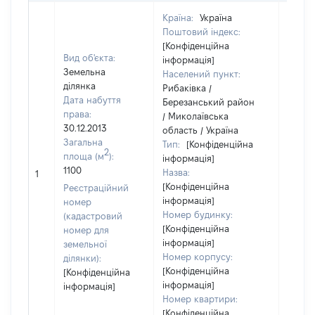
Країна:
Україна
Поштовий індекс:
[Конфіденційна
Вид об'єкта:
інформація]
Земельна
Населений пункт:
ділянка
Рибаківка /
Дата набуття
Березанський район
права:
/ Миколаївська
30.12.2013
область / Україна
Загальна
Тип:
[Конфіденційна
2
площа (м
):
інформація]
[Не
1100
Назва:
1
засто
[Конфіденційна
Реєстраційний
інформація]
номер
Номер будинку:
(кадастровий
[Конфіденційна
номер для
інформація]
земельної
Номер корпусу:
ділянки):
[Конфіденційна
[Конфіденційна
інформація]
інформація]
Номер квартири:
[Конфіденційна