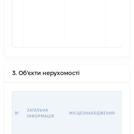
3. Об'єкти нерухомості
ВАРТ
ДАТУ
ЗАГАЛЬНА
ПРАВ
№
МІСЦЕЗНАХОДЖЕННЯ
ІНФОРМАЦІЯ
ОСТ
ГРО
ОЦІ