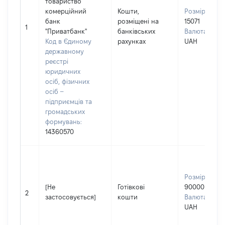
товариство
комерційний
Кошти,
Розмір:
банк
розміщені на
15071
1
"Приватбанк"
банківських
Валюта:
Код в Єдиному
рахунках
UAH
державному
реєстрі
юридичних
осіб, фізичних
осіб –
підприємців та
громадських
формувань:
14360570
Розмір:
[Не
Готівкові
90000
2
застосовується]
кошти
Валюта:
UAH