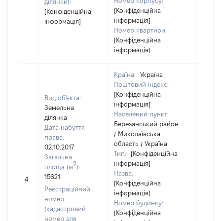
Номер корпусу:
ділянки):
[Конфіденційна
[Конфіденційна
інформація]
інформація]
Номер квартири:
[Конфіденційна
інформація]
Країна:
Україна
Поштовий індекс:
[Конфіденційна
Вид об'єкта:
інформація]
Земельна
Населений пункт:
ділянка
Березанський район
Дата набуття
/ Миколаївська
права:
область / Україна
02.10.2017
Тип:
[Конфіденційна
Загальна
інформація]
2
площа (м
):
Назва:
[Не
15621
4
[Конфіденційна
засто
Реєстраційний
інформація]
номер
Номер будинку:
(кадастровий
[Конфіденційна
номер для