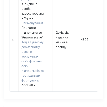
Юридична
особа,
зареєстрована
в Україні
Найменування:
Приватне
підприємство
Дохід від
"Анатолівське"
надання
І
4695
4
Код в Єдиному
майна в
державному
оренду
(
реєстрі
юридичних
осіб, фізичних
осіб –
підприємців та
громадських
формувань:
35716703