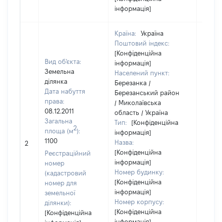
інформація]
Країна:
Україна
Поштовий індекс:
[Конфіденційна
Вид об'єкта:
інформація]
Земельна
Населений пункт:
ділянка
Березанка /
Дата набуття
Березанський район
права:
/ Миколаївська
08.12.2011
область / Україна
Загальна
Тип:
[Конфіденційна
2
площа (м
):
інформація]
[Не
1100
Назва:
2
засто
[Конфіденційна
Реєстраційний
інформація]
номер
Номер будинку:
(кадастровий
[Конфіденційна
номер для
інформація]
земельної
Номер корпусу:
ділянки):
[Конфіденційна
[Конфіденційна
інформація]