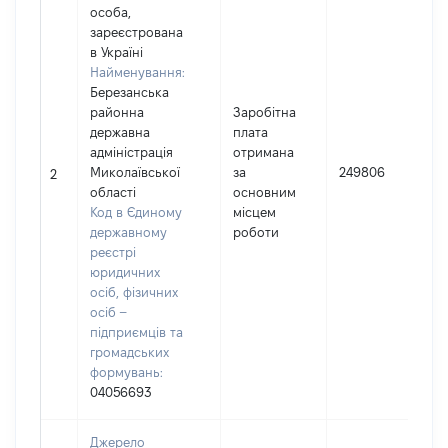
особа,
зареєстрована
в Україні
Найменування:
Березанська
районна
Заробітна
державна
плата
адміністрація
отримана
І
Миколаївської
за
249806
2
області
основним
(
Код в Єдиному
місцем
державному
роботи
реєстрі
юридичних
осіб, фізичних
осіб –
підприємців та
громадських
формувань:
04056693
Джерело