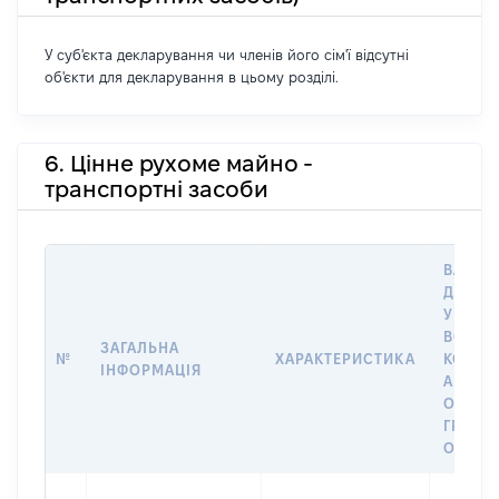
У суб'єкта декларування чи членів його сім'ї відсутні
об'єкти для декларування в цьому розділі.
6. Цінне рухоме майно -
транспортні засоби
ВАРТІС
ДАТУ 
У ВЛАС
ВОЛОД
ЗАГАЛЬНА
№
ХАРАКТЕРИСТИКА
КОРИС
ІНФОРМАЦІЯ
АБО З
ОСТА
ГРОШ
ОЦІНК