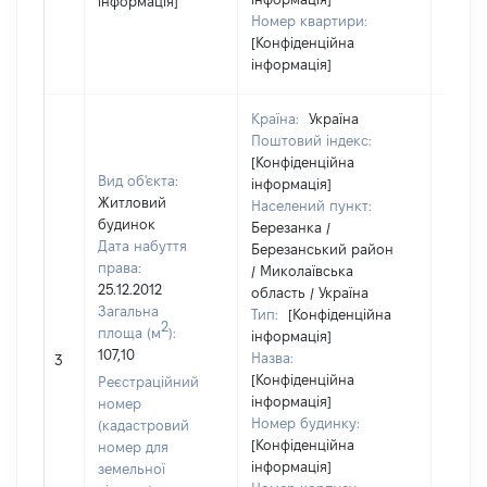
інформація]
Номер квартири:
[Конфіденційна
інформація]
Країна:
Україна
Поштовий індекс:
[Конфіденційна
Вид об'єкта:
інформація]
Житловий
Населений пункт:
будинок
Березанка /
Дата набуття
Березанський район
права:
/ Миколаївська
25.12.2012
область / Україна
Загальна
Тип:
[Конфіденційна
2
площа (м
):
інформація]
[Не
107,10
Назва:
3
засто
[Конфіденційна
Реєстраційний
інформація]
номер
Номер будинку:
(кадастровий
[Конфіденційна
номер для
інформація]
земельної