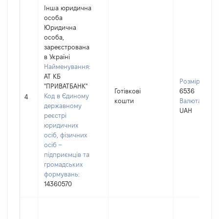
Інша юридична
особа
Юридична
особа,
зареєстрована
в Україні
Найменування:
АТ КБ
Розмір:
"ПРИВАТБАНК"
Готівкові
6536
Код в Єдиному
4
кошти
Валюта:
державному
UAH
реєстрі
юридичних
осіб, фізичних
осіб –
підприємців та
громадських
формувань:
14360570