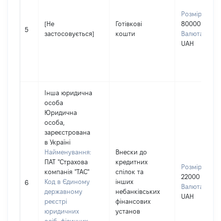
Розмір:
[Не
Готівкові
80000
5
застосовується]
кошти
Валюта:
UAH
Інша юридична
особа
Юридична
особа,
зареєстрована
в Україні
Найменування:
Внески до
ПАТ "Страхова
кредитних
Розмір:
компанія "ТАС"
спілок та
22000
Код в Єдиному
інших
6
Валюта:
державному
небанківських
UAH
реєстрі
фінансових
юридичних
установ