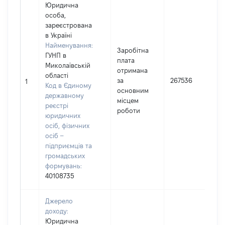
Юридична
особа,
зареєстрована
в Україні
Найменування:
Заробітна
ГУНП в
плата
Миколаївській
отримана
І
області
за
267536
1
Код в Єдиному
основним
(
державному
місцем
реєстрі
роботи
юридичних
осіб, фізичних
осіб –
підприємців та
громадських
формувань:
40108735
Джерело
доходу:
Юридична