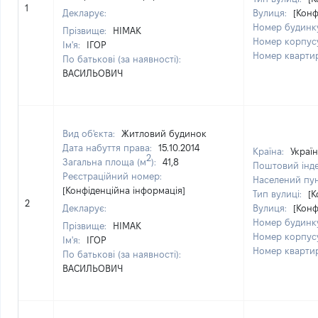
1
Декларує:
Вулиця:
[Конф
Номер будинк
Прізвище:
НІМАК
Номер корпус
Ім'я:
ІГОР
Номер кварти
По батькові (за наявності):
ВАСИЛЬОВИЧ
Вид об'єкта:
Житловий будинок
Дата набуття права:
15.10.2014
Країна:
Украї
2
Загальна площа (м
):
41,8
Поштовий інд
Реєстраційний номер:
Населений пу
[Конфіденційна інформація]
Тип вулиці:
[К
2
Декларує:
Вулиця:
[Конф
Номер будинк
Прізвище:
НІМАК
Номер корпус
Ім'я:
ІГОР
Номер кварти
По батькові (за наявності):
ВАСИЛЬОВИЧ