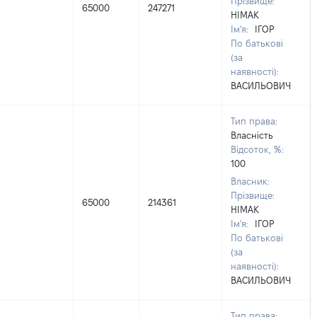
Прізвище:
65000
247271
НІМАК
Ім'я:
ІГОР
По батькові
(за
наявності):
ВАСИЛЬОВИЧ
Тип права:
Власність
Відсоток, %:
100
Власник:
Прізвище:
65000
214361
НІМАК
Ім'я:
ІГОР
По батькові
(за
наявності):
ВАСИЛЬОВИЧ
Тип права: