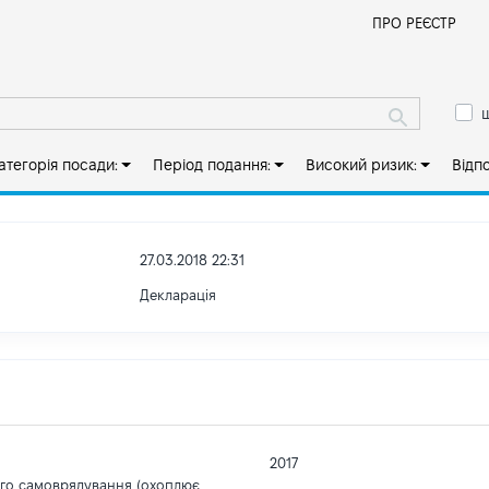
Й
ПРО РЕЄСТР
ш
атегорія посади:
Період подання:
Високий ризик:
Відп
27.03.2018 22:31
Декларація
2017
ого самоврядування (охоплює