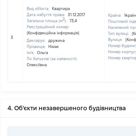
Вид об'єкта:
Квартира
Дата набуття права:
31.12.2017
Країна:
Украї
2
Загальна площа (м
):
73,4
Поштовий інд
Реєстраційний номер:
Населений пу
[Конфіденційна інформація]
Тип вулиці:
[К
3
Вулиця:
[Конф
Декларує:
дружина
Номер будинк
Прізвище:
Німак
Номер корпус
Ім'я:
Ольга
Номер кварти
По батькові (за наявності):
Олексіївна
4. Об'єкти незавершеного будівництва