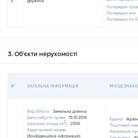
3
дружина
Попереднє пріз
Попереднє ім'я:
Попереднє по б
3. Об'єкти нерухомості
№
ЗАГАЛЬНА ІНФОРМАЦІЯ
МІСЦЕЗНАХ
Вид об'єкта:
Земельна ділянка
Дата набуття права:
15.10.2014
Країна:
Украї
2
Загальна площа (м
):
2300
Поштовий інд
Кадастровий номер:
Населений пу
[Конфіденційна інформація]
Тип вулиці:
[К