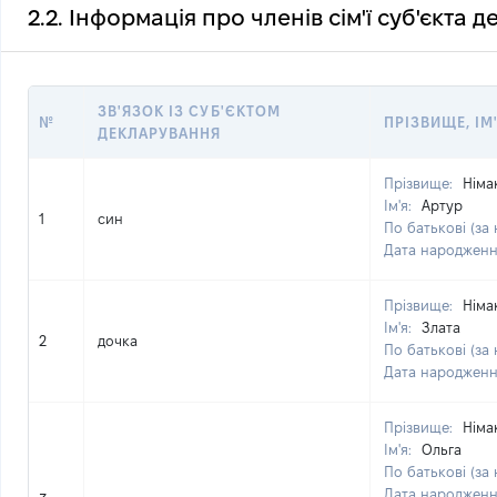
2.2. Інформація про членів сім'ї суб'єкта 
ЗВ'ЯЗОК ІЗ СУБ'ЄКТОМ
№
ПРІЗВИЩЕ, ІМ
ДЕКЛАРУВАННЯ
Прізвище:
Німа
Ім'я:
Артур
1
син
По батькові (за 
Дата народжен
Прізвище:
Німа
Ім'я:
Злата
2
дочка
По батькові (за 
Дата народжен
Прізвище:
Німа
Ім'я:
Ольга
По батькові (за 
Дата народжен