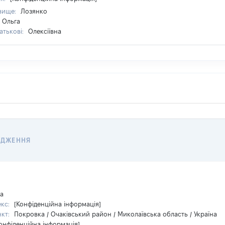
вище:
Лозянко
Ольга
атькові:
Олексіївна
ОДЖЕННЯ
на
екс:
[Конфіденційна інформація]
нкт:
Покровка / Очаківський район / Миколаївська область / Україна
онфіденційна інформація]