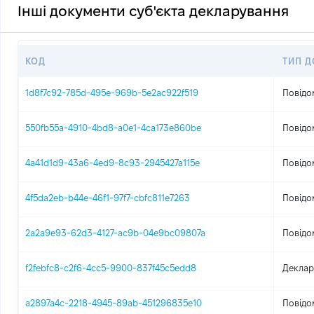
Інші документи суб'єкта декларування
КОД
ТИП 
1d8f7c92-785d-495e-969b-5e2ac922f519
Повідо
550fb55a-4910-4bd8-a0e1-4ca173e860be
Повідо
4a41d1d9-43a6-4ed9-8c93-2945427a115e
Повідо
4f5da2eb-b44e-46f1-97f7-cbfc811e7263
Повідо
2a2a9e93-62d3-4127-ac9b-04e9bc09807a
Повідо
f2febfc8-c2f6-4cc5-9900-837f45c5edd8
Деклар
a2897a4c-2218-4945-89ab-451296835e10
Повідо