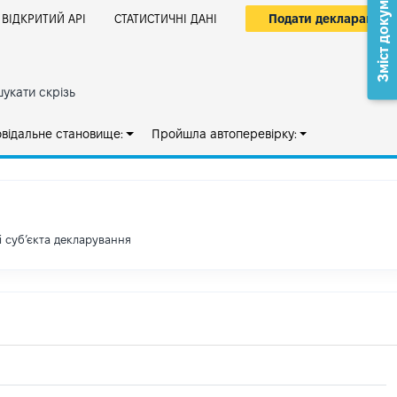
Зміст документа
Подати декларацію
ВІДКРИТИЙ АРІ
СТАТИСТИЧНІ ДАНІ
укати скрізь
овідальне становище:
Пройшла автоперевірку:
і субʼєкта декларування