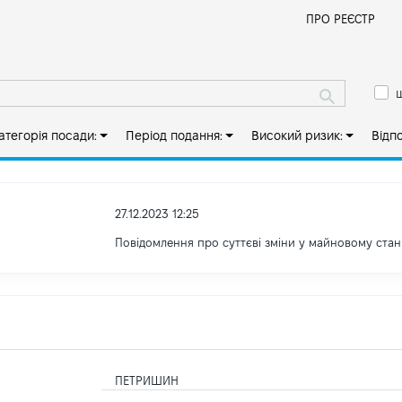
Й
ПРО РЕЄСТР
ш
атегорія посади:
Період подання:
Високий ризик:
Відп
27.12.2023 12:25
Повідомлення про суттєві зміни у майновому стан
ПЕТРИШИН