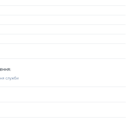
ення:
ння служби