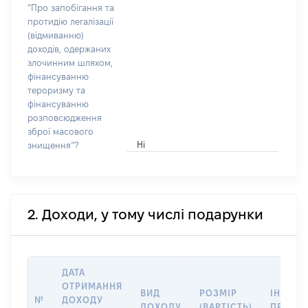
“Про запобігання та
протидію легалізації
(відмиванню)
доходів, одержаних
злочинним шляхом,
фінансуванню
тероризму та
фінансуванню
розповсюдження
зброї масового
Ні
знищення”?
2. Доходи, у тому числі подарунки
ДАТА
ОТРИМАННЯ
ВИД
РОЗМІР
ІНФОРМ
№
ДОХОДУ
ДОХОДУ
(ВАРТІСТЬ)
ПРО Д