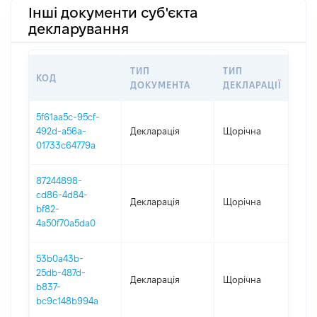
Інші документи суб'єкта
декларування
ТИП
ТИП
КОД
ПЕ
ДОКУМЕНТА
ДЕКЛАРАЦІЇ
5f61aa5c-95cf-
492d-a56a-
Декларація
Щорічна
202
01733c64779a
87244898-
cd86-4d84-
Декларація
Щорічна
202
bf82-
4a50f70a5da0
53b0a43b-
25db-487d-
Декларація
Щорічна
202
b837-
bc9c148b994a