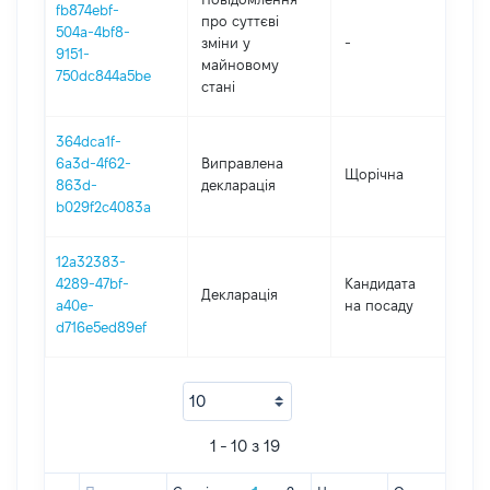
fb874ebf-
про суттєві
504a-4bf8-
зміни y
-
202
9151-
майновому
750dc844a5be
стані
364dca1f-
6a3d-4f62-
Виправлена
Щорічна
201
863d-
декларація
b029f2c4083a
12a32383-
4289-47bf-
Кандидата
Декларація
201
a40e-
на посаду
d716e5ed89ef
1 - 10 з 19