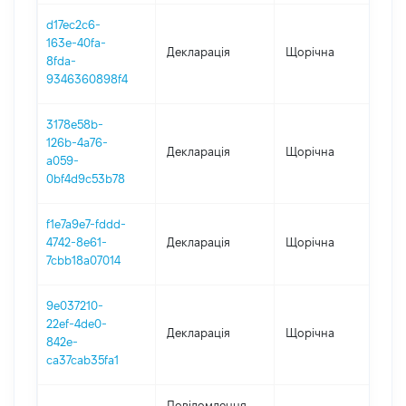
d17ec2c6-
163e-40fa-
Декларація
Щорічна
202
8fda-
9346360898f4
3178e58b-
126b-4a76-
Декларація
Щорічна
202
a059-
0bf4d9c53b78
f1e7a9e7-fddd-
4742-8e61-
Декларація
Щорічна
202
7cbb18a07014
9e037210-
22ef-4de0-
Декларація
Щорічна
201
842e-
ca37cab35fa1
Повідомлення