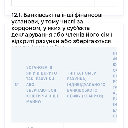
12.1. Банківські та інші фінансові
установи, у тому числі за
кордоном, у яких у суб'єкта
декларування або членів його сім'ї
відкриті рахунки або зберігаються
кошти, інше майно
ІНФОР
ФІЗИЧН
ЮРИДИ
УСТАНОВА, В
ОСОБУ,
ЯКІЙ ВІДКРИТО
ТИП ТА НОМЕР
ПРАВО
ТАКІ РАХУНКИ
РАХУНКА,
РОЗПО
№
АБО
ІНДИВІДУАЛЬНОГО
ТАКИМ
ЗБЕРІГАЮТЬСЯ
БАНКІВСЬКОГО
АБО М
КОШТИ ЧИ ІНШЕ
СЕЙФУ (КОМІРКИ)
ДО
МАЙНО
ІНДИВ
БАНКІ
СЕЙФУ 