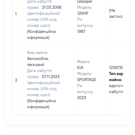
Дата набуття
Glassper
права:
21.03.2006
Модель:
[Не
Ідентифікаційний
120HP
1
застосовуєть
номер (VIN-код,
Рік
номер шасі):
випуску:
[Конфіденційна
1987
інформація]
Вид майна:
Автомобіль
Марка:
легковий
KIA
1238720
Дата набуття
Модель:
Тип вартості
права:
07.11.2023
SPORTAGE
майна:
це
2
Ідентифікаційний
Рік
вартість на д
номер (VIN-код,
випуску:
набуття прав
номер шасі):
2023
[Конфіденційна
інформація]