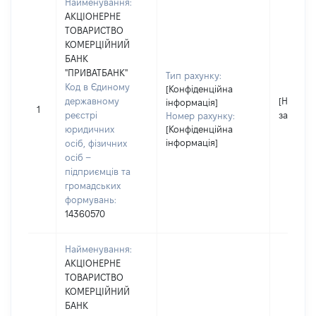
Найменування:
АКЦІОНЕРНЕ
ТОВАРИСТВО
КОМЕРЦІЙНИЙ
БАНК
"ПРИВАТБАНК"
Тип рахунку:
Код в Єдиному
[Конфіденційна
державному
[Не
інформація]
1
реєстрі
застосо
Номер рахунку:
юридичних
[Конфіденційна
інформація]
осіб, фізичних
осіб –
підприємців та
громадських
формувань:
14360570
Найменування:
АКЦІОНЕРНЕ
ТОВАРИСТВО
КОМЕРЦІЙНИЙ
БАНК