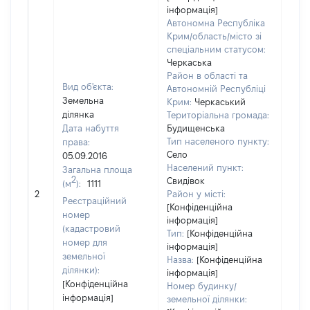
інформація]
Автономна Республіка
Крим/область/місто зі
спеціальним статусом:
Черкаська
Район в області та
Вид об'єкта:
Автономній Республіці
Земельна
Крим:
Черкаський
ділянка
Територіальна громада:
Дата набуття
Будищенська
Тип населеного пункту:
права:
290
Село
05.09.2016
Тип
Населений пункт:
Загальна площа
варт
2
Свидівок
(м
):
1111
обʼє
2
Район у місті:
варт
Реєстраційний
[Конфіденційна
дату
номер
інформація]
набу
(кадастровий
Тип:
[Конфіденційна
пра
номер для
інформація]
земельної
Назва:
[Конфіденційна
ділянки):
інформація]
[Конфіденційна
Номер будинку/
інформація]
земельної ділянки: