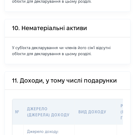
об'єкти для декларування в цьому розділі.
10. Нематеріальні активи
У суб'єкта декларування чи членів його сім'ї відсутні
об'єкти для декларування в цьому розділі.
11. Доходи, у тому числі подарунки
РОЗМІ
ДЖЕРЕЛО
№
ВИД ДОХОДУ
(ВАРТІ
(ДЖЕРЕЛА) ДОХОДУ
ГРН
Джерело доходу: