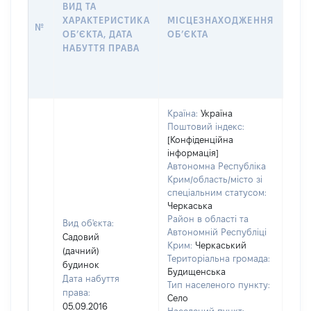
ВИД ТА
ПРА
ХАРАКТЕРИСТИКА
МІСЦЕЗНАХОДЖЕННЯ
№
ЗА
ОБʼЄКТА, ДАТА
ОБʼЄКТА
ОС
НАБУТТЯ ПРАВА
ГР
ОЦІ
ГРН
Країна:
Україна
Поштовий індекс:
[Конфіденційна
інформація]
Автономна Республіка
Крим/область/місто зі
спеціальним статусом:
Черкаська
Район в області та
Вид об'єкта:
Автономній Республіці
Садовий
Крим:
Черкаський
(дачний)
Територіальна громада:
будинок
Будищенська
Дата набуття
Тип населеного пункту:
950
права:
Село
Тип
05.09.2016