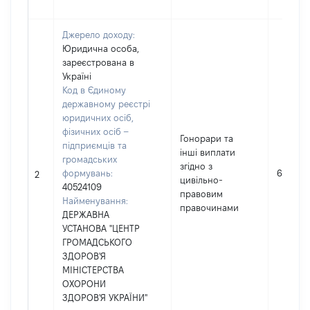
Джерело доходу:
Юридична особа,
зареєстрована в
Україні
Код в Єдиному
державному реєстрі
юридичних осіб,
фізичних осіб –
Гонорари та
підприємців та
інші виплати
громадських
згідно з
формувань:
67869
2
цивільно-
40524109
правовим
Найменування:
правочинами
ДЕРЖАВНА
УСТАНОВА "ЦЕНТР
ГРОМАДСЬКОГО
ЗДОРОВ'Я
МІНІСТЕРСТВА
ОХОРОНИ
ЗДОРОВ'Я УКРАЇНИ"