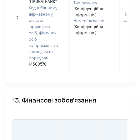
"ПРИВАТБАНК"
Тип рахунку:
Код в Єдиному
[Конфіденційна
державному
[Не
інформація]
2
реєстрі
застосо
Номер рахунку:
юридичних
[Конфіденційна
інформація]
осіб, фізичних
осіб –
підприємців та
громадських
формувань:
14360570
13. Фінансові зобов'язання