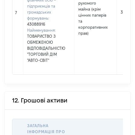
фізичних осіб –
рухомого
підприємців та
майна (крім
громадських
360000
7
цінних паперів
формувань:
та
43088916
корпоративних
Найменування:
прав)
ТОВАРИСТВО З
ОБМЕЖЕНОЮ
ВІДПОВІДАЛЬНІСТЮ
"ТОРГОВИЙ ДІМ
"АВТО-СВІТ"
12. Грошові активи
ЗАГАЛЬНА
ІНФОРМАЦІЯ ПРО