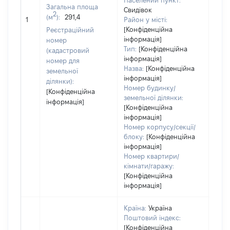
Населений пункт:
варт
Загальна площа
Свидівок
обʼє
2
(м
):
291,4
1
Район у місті:
варт
[Конфіденційна
Реєстраційний
дату
інформація]
номер
набу
Тип:
[Конфіденційна
(кадастровий
пра
інформація]
номер для
Назва:
[Конфіденційна
земельної
інформація]
ділянки):
Номер будинку/
[Конфіденційна
земельної ділянки:
інформація]
[Конфіденційна
інформація]
Номер корпусу/секції/
блоку:
[Конфіденційна
інформація]
Номер квартири/
кімнати/гаражу:
[Конфіденційна
інформація]
Країна:
Україна
Поштовий індекс:
[Конфіденційна