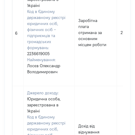
Україні
Код в Єдиному
державному реєстрі
Заробітна
юридичних осіб,
плата
фізичних осіб –
отримана за
27600
6
підприємців та
основним
громадських
місцем роботи
формувань:
2236619005
Найменування:
Лосєв Олександр
Володимирович
Джерело доходу:
Юридична особа,
зареєстрована в
Україні
Код в Єдиному
державному реєстрі
Дохід від
юридичних осіб,
відчуження