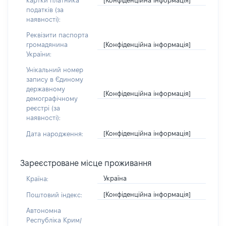
картки платника
податків (за
наявності):
Реквізити паспорта
[Конфіденційна інформація]
громадянина
України:
Унікальний номер
запису в Єдиному
державному
[Конфіденційна інформація]
демографічному
реєстрі (за
наявності):
[Конфіденційна інформація]
Дата народження:
Зареєстроване місце проживання
Україна
Країна:
[Конфіденційна інформація]
Поштовий індекс:
Автономна
Республіка Крим/