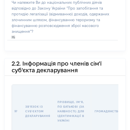
Чи належите Ви до національних публічних діячів
відповідно до Закону України “Про запобігання та
протидію легалізації (відмиванню) доходів, одержаних
злочинним шляхом, фінансуванню тероризму та
фінансуванню розповсюдження зброї масового
знищення”?
Ні
2.2. Інформація про членів сім'ї
суб'єкта декларування
П
І
Б
ПРІЗВИЩЕ, ІМʼЯ,
І
ЗВʼЯЗОК ІЗ
ПО БАТЬКОВІ (ЗА
№
СУБʼЄКТОМ
НАЯВНОСТІ) ДЛЯ
ГРОМАДЯНСТВО
У
ДЕКЛАРУВАННЯ
ІДЕНТИФІКАЦІЇ В
Д
УКРАЇНІ