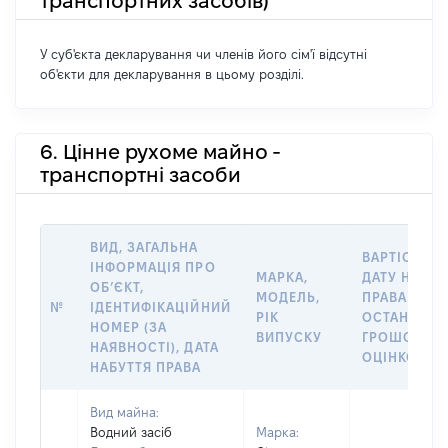
транспортних засобів)
У суб'єкта декларування чи членів його сім'ї відсутні
об'єкти для декларування в цьому розділі.
6. Цінне рухоме майно -
транспортні засоби
ВИД, ЗАГАЛЬНА
ВАРТІСТЬ Н
ІНФОРМАЦІЯ ПРО
МАРКА,
ДАТУ НАБУТ
ОБʼЄКТ,
МОДЕЛЬ,
ПРАВА АБО 
№
ІДЕНТИФІКАЦІЙНИЙ
РІК
ОСТАННЬО
НОМЕР (ЗА
ВИПУСКУ
ГРОШОВО
НАЯВНОСТІ), ДАТА
ОЦІНКОЮ, Г
НАБУТТЯ ПРАВА
Вид майна:
Водний засіб
Марка: