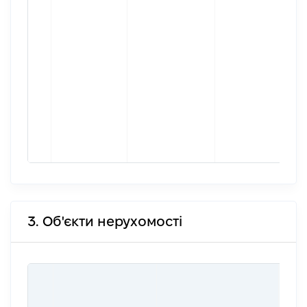
3. Об'єкти нерухомості
ВАР
ДАТ
НАБ