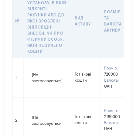
УСТАНОВУ, В ЯКІЙ
ВІДКРИТІ
РОЗМІР
І
РАХУНКИ АБО ДО
ВИД
ТА
О
№
ЯКОЇ ЗРОБЛЕНІ
АКТИВУ
ВАЛЮТА
О
ВІДПОВІДНІ
АКТИВУ
ВНЕСКИ, ЧИ ПРО
ФІЗИЧНУ ОСОБУ,
ЯКІЙ ПОЗИЧЕНО
КОШТИ
В
Розмір:
П
Готівкові
720000
[Не
І
1
кошти
Валюта:
застосовується]
П
UAH
н
В
Розмір:
д
Готівкові
2180000
П
[Не
2
кошти
Валюта:
І
застосовується]
UAH
П
н