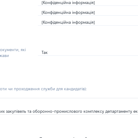
[Конфіденційна інформація]
[Конфіденційна інформація]
[Конфіденційна інформація]
окументи, які
Так
ржави
боти чи проходження служби для кандидатів)
:
них закупівель та оборонно-промислового комплексу департаменту ек