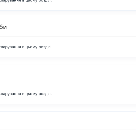
екларування в цьому розділі.
оби
екларування в цьому розділі.
екларування в цьому розділі.