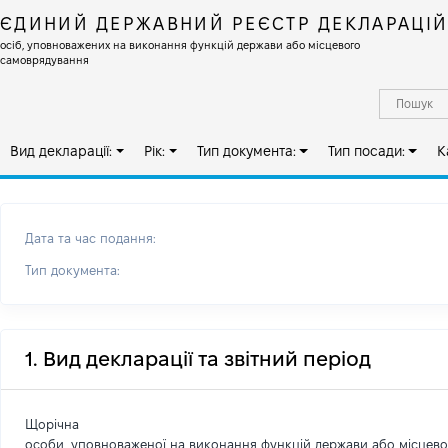
ЄДИНИЙ ДЕРЖАВНИЙ РЕЄСТР ДЕКЛАРАЦІ
осіб, уповноважених на виконання функцій держави або місцевого
самоврядування
Вид декларації:
Рік:
Тип документа:
Тип посади:
К
Дата та час подання:
Тип документа:
1. Вид декларації та звітний період
Щорічна
особи, уповноваженої на виконання функцій держави або місцев