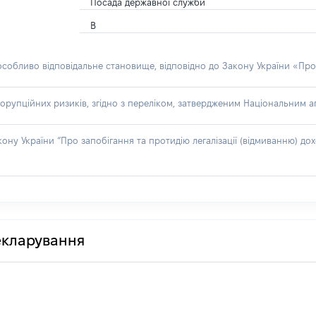
Посада державної служби
В
 особливо відповідальне становище, відповідно до Закону України «Про
орупційних ризиків, згідно з переліком, затвердженим Національним аг
акону України “Про запобігання та протидію легалізації (відмиванню) 
декларування