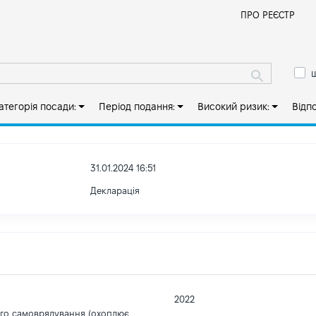
Й
ПРО РЕЄСТР
ш
атегорія посади:
Період подання:
Високий ризик:
Відп
31.01.2024 16:51
Декларація
2022
ого самоврядування (охоплює