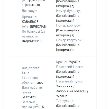
[Конфіденційна
інформація]
інформація]
Декларує:
Номер будинку:
[Конфіденційна
Прізвище:
інформація]
КОВАЛЬОВ
Номер корпусу:
Ім'я:
ВЯЧЕСЛАВ
[Конфіденційна
По батькові (за
інформація]
наявності):
Номер квартири:
ВАДИМОВИЧ
[Конфіденційна
інформація]
Країна:
Україна
Поштовий індекс:
Вид об'єкта:
[Конфіденційна
Інше
інформація]
Інший вид
Населений пункт:
об'єкта:
навес
Запоріжжя /
Дата набуття
Запорізька область /
права:
Україна
31.12.2015
Тип вулиці:
Загальна
2
[Конфіденційна
площа (м
):
12