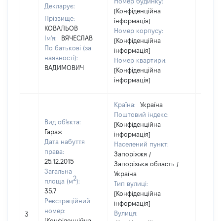
Номер будинку:
Декларує:
[Конфіденційна
Прізвище:
інформація]
КОВАЛЬОВ
Номер корпусу:
Ім'я:
ВЯЧЕСЛАВ
[Конфіденційна
По батькові (за
інформація]
наявності):
Номер квартири:
ВАДИМОВИЧ
[Конфіденційна
інформація]
Країна:
Україна
Поштовий індекс:
Вид об'єкта:
[Конфіденційна
Гараж
інформація]
Дата набуття
Населений пункт:
права:
Запоріжжя /
25.12.2015
Запорізька область /
Загальна
Україна
2
площа (м
):
Тип вулиці:
35.7
[Конфіденційна
Реєстраційний
інформація]
[Не
номер:
Вулиця:
3
відом
[Конфіденційна