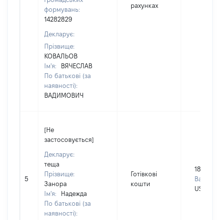
рахунках
формувань:
14282829
Декларує:
Прізвище:
КОВАЛЬОВ
Ім'я:
ВЯЧЕСЛАВ
По батькові (за
наявності):
ВАДИМОВИЧ
[Не
застосовується]
Декларує:
теща
18000
Прізвище:
Готівкові
5
Валюта:
Занора
кошти
USD
Ім'я:
Надежда
По батькові (за
наявності):