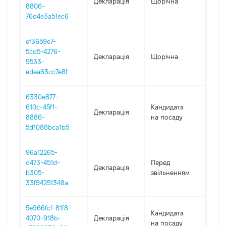
Декларація
Щорічна
2022
8806-
76d4e3a51ec6
ef3659e7-
5cd5-4276-
Декларація
Щорічна
2021
9533-
edea63cc7e8f
6330e877-
610c-45f1-
Кандидата
Декларація
202
8886-
на посаду
5d1088bca1b5
96a12265-
01.0
d473-451d-
Перед
Декларація
-
b305-
звільненням
21.10
33f94251348a
5e966fcf-81f8-
Кандидата
4070-918b-
Декларація
202
на посаду