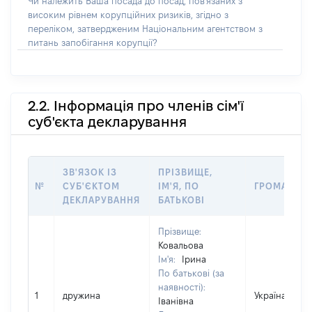
Чи належить Ваша посада до посад, пов'язаних з
високим рівнем корупційних ризиків, згідно з
переліком, затвердженим Національним агентством з
питань запобігання корупції?
2.2. Інформація про членів сім'ї
суб'єкта декларування
ЗВ'ЯЗОК ІЗ
ПРІЗВИЩЕ,
№
СУБ'ЄКТОМ
ІМ'Я, ПО
ГРОМАДЯН
ДЕКЛАРУВАННЯ
БАТЬКОВІ
Прізвище:
Ковальова
Ім'я:
Ірина
По батькові (за
наявності):
1
дружина
Україна
Іванівна