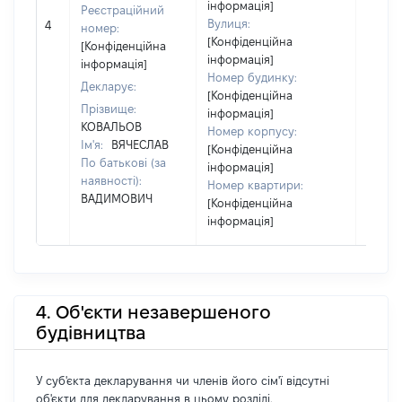
інформація]
Реєстраційний
[Не
Вулиця:
4
номер:
відом
[Конфіденційна
[Конфіденційна
інформація]
інформація]
Номер будинку:
Декларує:
[Конфіденційна
Прізвище:
інформація]
КОВАЛЬОВ
Номер корпусу:
Ім'я:
ВЯЧЕСЛАВ
[Конфіденційна
По батькові (за
інформація]
наявності):
Номер квартири:
ВАДИМОВИЧ
[Конфіденційна
інформація]
4. Об'єкти незавершеного
будівництва
У суб'єкта декларування чи членів його сім'ї відсутні
об'єкти для декларування в цьому розділі.