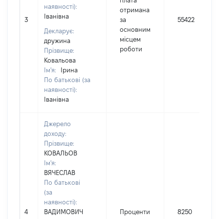
плата
наявності):
отримана
Іванівна
3
за
55422
основним
Декларує:
місцем
дружина
роботи
Прізвище:
Ковальова
Ім'я:
Ірина
По батькові (за
наявності):
Іванівна
Джерело
доходу:
Прізвище:
КОВАЛЬОВ
Ім'я:
ВЯЧЕСЛАВ
По батькові
(за
наявності):
4
ВАДИМОВИЧ
Проценти
8250