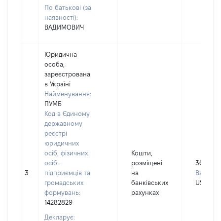
По батькові (за
наявності):
ВАДИМОВИЧ
Юридична
особа,
зареєстрована
в Україні
Найменування:
ПУМБ
Код в Єдиному
державному
реєстрі
юридичних
осіб, фізичних
Кошти,
осіб –
розміщені
3665
3
підприємців та
на
Валюта:
громадських
банківських
USD
формувань:
рахунках
14282829
Декларує: