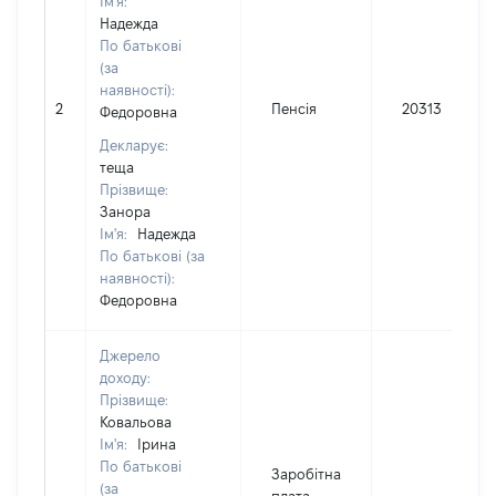
Ім'я:
Надежда
По батькові
(за
наявності):
2
Пенсія
20313
Федоровна
Декларує:
теща
Прізвище:
Занора
Ім'я:
Надежда
По батькові (за
наявності):
Федоровна
Джерело
доходу:
Прізвище:
Ковальова
Ім'я:
Ірина
По батькові
Заробітна
(за