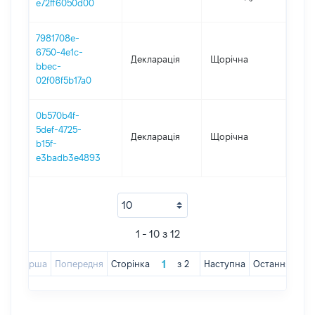
e72ff6050d00
7981708e-
6750-4e1c-
Декларація
Щорічна
202
bbec-
02f08f5b17a0
0b570b4f-
5def-4725-
Декларація
Щорічна
2019
b15f-
e3badb3e4893
1 - 10 з 12
Перша
Попередня
Сторінка
з
2
Наступна
Остання