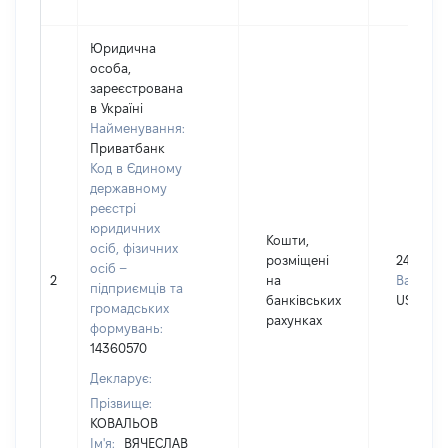
Юридична
особа,
зареєстрована
в Україні
Найменування:
Приватбанк
Код в Єдиному
державному
реєстрі
юридичних
Кошти,
осіб, фізичних
розміщені
2426
осіб –
2
на
Валюта:
підприємців та
банківських
USD
громадських
рахунках
формувань:
14360570
Декларує:
Прізвище:
КОВАЛЬОВ
Ім'я:
ВЯЧЕСЛАВ