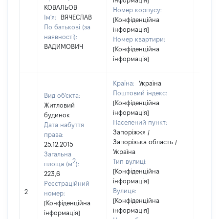
інформація]
КОВАЛЬОВ
Номер корпусу:
Ім'я:
ВЯЧЕСЛАВ
[Конфіденційна
По батькові (за
інформація]
наявності):
Номер квартири:
ВАДИМОВИЧ
[Конфіденційна
інформація]
Країна:
Україна
Поштовий індекс:
Вид об'єкта:
[Конфіденційна
Житловий
інформація]
будинок
Населений пункт:
Дата набуття
Запоріжжя /
права:
Запорізька область /
25.12.2015
Україна
Загальна
2
Тип вулиці:
площа (м
):
[Конфіденційна
223,6
інформація]
Реєстраційний
[Не
Вулиця:
2
номер:
відом
[Конфіденційна
[Конфіденційна
інформація]
інформація]