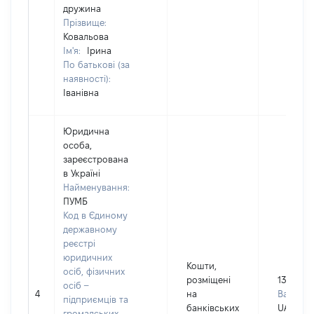
дружина
Прізвище:
Ковальова
Ім'я:
Ірина
По батькові (за
наявності):
Іванівна
Юридична
особа,
зареєстрована
в Україні
Найменування:
ПУМБ
Код в Єдиному
державному
реєстрі
юридичних
Кошти,
осіб, фізичних
розміщені
13500
осіб –
4
на
Валюта:
підприємців та
банківських
UAH
громадських