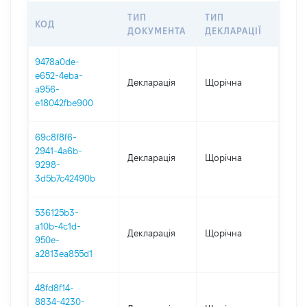
ТИП
ТИП
КОД
ПЕР
ДОКУМЕНТА
ДЕКЛАРАЦІЇ
9478a0de-
e652-4eba-
Декларація
Щорічна
2025
a956-
e18042fbe900
69c8f8f6-
2941-4a6b-
Декларація
Щорічна
2024
9298-
3d5b7c42490b
536125b3-
a10b-4c1d-
Декларація
Щорічна
202
950e-
a2813ea855d1
48fd8f14-
8834-4230-