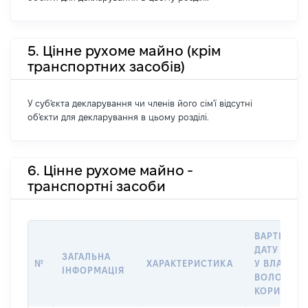
5. Цінне рухоме майно (крім
транспортних засобів)
У суб'єкта декларування чи членів його сім'ї відсутні
об'єкти для декларування в цьому розділі.
6. Цінне рухоме майно -
транспортні засоби
ВАРТІСТЬ 
ДАТУ НАБУ
ЗАГАЛЬНА
№
ХАРАКТЕРИСТИКА
У ВЛАСНІС
ІНФОРМАЦІЯ
ВОЛОДІНН
КОРИСТУВ