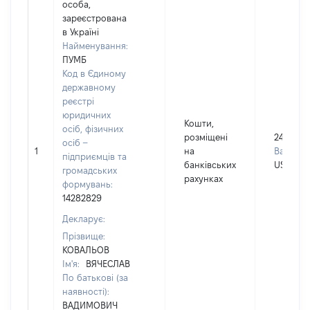
особа,
зареєстрована
в Україні
Найменування:
ПУМБ
Код в Єдиному
державному
реєстрі
юридичних
Кошти,
осіб, фізичних
розміщені
2470
осіб –
1
на
Валюта:
підприємців та
банківських
USD
громадських
рахунках
формувань:
14282829
Декларує:
Прізвище:
КОВАЛЬОВ
Ім'я:
ВЯЧЕСЛАВ
По батькові (за
наявності):
ВАДИМОВИЧ