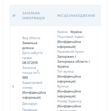
ВАРТ
ЗАГАЛЬНА
№
МІСЦЕЗНАХОДЖЕННЯ
НА Д
ІНФОРМАЦІЯ
НАБУ
Країна:
Україна
Поштовий індекс:
Вид об'єкта:
[Конфіденційна
Земельна
інформація]
ділянка
Населений пункт:
Дата набуття
Запоріжжя /
права:
Запорізька область /
08.07.2015
Україна
Загальна
2
Тип вулиці:
площа (м
):
[Конфіденційна
595
інформація]
Кадастровий
[Не
Вулиця:
1
номер:
відом
[Конфіденційна
[Конфіденційна
інформація]
інформація]
Номер будинку:
Декларує:
[Конфіденційна
Прізвище: