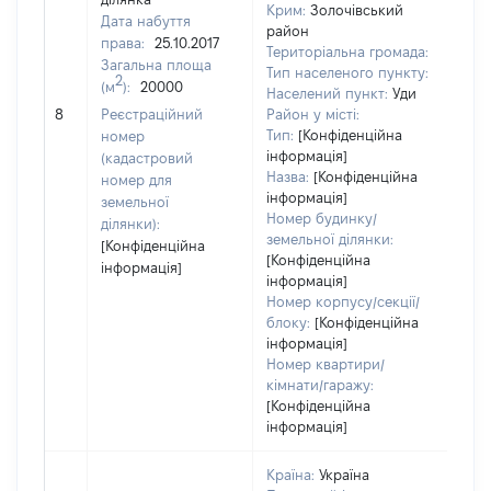
Крим:
Золочівський
Дата набуття
район
права:
25.10.2017
Територіальна громада:
Загальна площа
Тип населеного пункту:
2
(м
):
20000
[Чле
Населений пункт:
Уди
не 
8
Реєстраційний
Район у місті:
інф
Тип:
[Конфіденційна
номер
інформація]
(кадастровий
Назва:
[Конфіденційна
номер для
інформація]
земельної
Номер будинку/
ділянки):
земельної ділянки:
[Конфіденційна
[Конфіденційна
інформація]
інформація]
Номер корпусу/секції/
блоку:
[Конфіденційна
інформація]
Номер квартири/
кімнати/гаражу:
[Конфіденційна
інформація]
Країна:
Україна