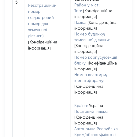
не 
5
Район у місті:
Реєстраційний
інф
Тип:
[Конфіденційна
номер
інформація]
(кадастровий
Назва:
[Конфіденційна
номер для
інформація]
земельної
Номер будинку/
ділянки):
земельної ділянки:
[Конфіденційна
[Конфіденційна
інформація]
інформація]
Номер корпусу/секції/
блоку:
[Конфіденційна
інформація]
Номер квартири/
кімнати/гаражу:
[Конфіденційна
інформація]
Країна:
Україна
Поштовий індекс:
[Конфіденційна
інформація]
Автономна Республіка
Крим/область/місто зі