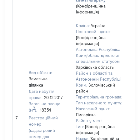
кімнати/гаражу:
[Конфіденційна
інформація]
Країна:
Україна
Поштовий індекс:
[Конфіденційна
інформація]
Автономна Республіка
Крим/область/місто зі
спеціальним статусом:
Харківська область
Вид об'єкта:
Район в області та
Земельна
Автономній Республіці
ділянка
Крим:
Золочівський
район
Дата набуття
Територіальна громада:
права:
20.12.2017
Тип населеного пункту:
Загальна площа
2
Населений пункт:
(м
):
18354
[Чле
Писарівка
не 
7
Реєстраційний
Район у місті:
інф
номер
Тип:
[Конфіденційна
(кадастровий
інформація]
номер для
Назва:
[Конфіденційна