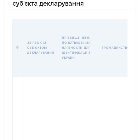
суб'єкта декларування
П
І
Б
ПРІЗВИЩЕ, ІМʼЯ,
І
ЗВʼЯЗОК ІЗ
ПО БАТЬКОВІ (ЗА
№
СУБʼЄКТОМ
НАЯВНОСТІ) ДЛЯ
ГРОМАДЯНСТВО
У
ДЕКЛАРУВАННЯ
ІДЕНТИФІКАЦІЇ В
Д
УКРАЇНІ