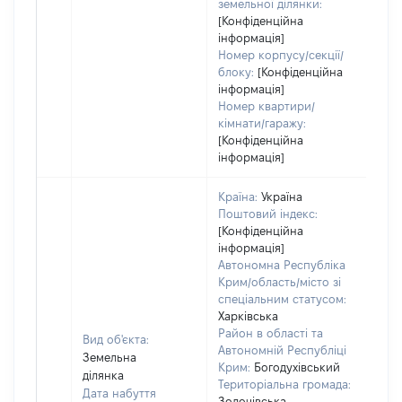
земельної ділянки:
[Конфіденційна
інформація]
Номер корпусу/секції/
блоку:
[Конфіденційна
інформація]
Номер квартири/
кімнати/гаражу:
[Конфіденційна
інформація]
Країна:
Україна
Поштовий індекс:
[Конфіденційна
інформація]
Автономна Республіка
Крим/область/місто зі
спеціальним статусом:
Харківська
Район в області та
Вид об'єкта:
Автономній Республіці
Земельна
Крим:
Богодухівський
ділянка
Територіальна громада:
Дата набуття
Золочівська