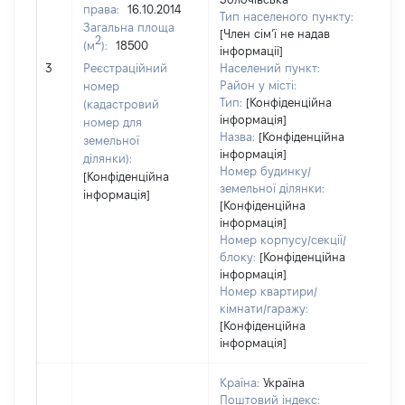
права:
16.10.2014
Тип населеного пункту:
Загальна площа
[Член сімʼї не надав
2
(м
):
18500
[Чле
інформації]
не 
3
Реєстраційний
Населений пункт:
інф
Район у місті:
номер
Тип:
[Конфіденційна
(кадастровий
інформація]
номер для
Назва:
[Конфіденційна
земельної
інформація]
ділянки):
Номер будинку/
[Конфіденційна
земельної ділянки:
інформація]
[Конфіденційна
інформація]
Номер корпусу/секції/
блоку:
[Конфіденційна
інформація]
Номер квартири/
кімнати/гаражу:
[Конфіденційна
інформація]
Країна:
Україна
Поштовий індекс: