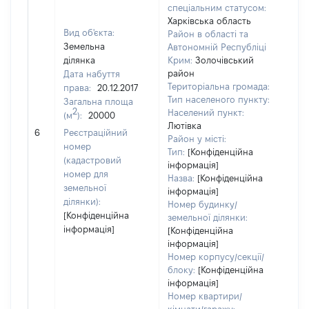
спеціальним статусом:
Харківська область
Вид об'єкта:
Район в області та
Земельна
Автономній Республіці
ділянка
Крим:
Золочівський
район
Дата набуття
Територіальна громада:
права:
20.12.2017
Тип населеного пункту:
Загальна площа
2
Населений пункт:
(м
):
20000
[Чле
Лютівка
не 
6
Реєстраційний
Район у місті:
інф
номер
Тип:
[Конфіденційна
(кадастровий
інформація]
номер для
Назва:
[Конфіденційна
земельної
інформація]
ділянки):
Номер будинку/
[Конфіденційна
земельної ділянки:
інформація]
[Конфіденційна
інформація]
Номер корпусу/секції/
блоку:
[Конфіденційна
інформація]
Номер квартири/