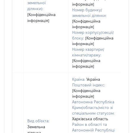
земельної
інформація]
ділянки):
Номер будинку/
[Конфіденційна
земельної ділянки:
інформація]
[Конфіденційна
інформація]
Номер корпусу/секції/
блоку:
[Конфіденційна
інформація]
Номер квартири/
кімнати/гаражу:
[Конфіденційна
інформація]
Країна:
Україна
Поштовий індекс:
[Конфіденційна
інформація]
Автономна Республіка
Крим/область/місто зі
спеціальним статусом:
Харківська область
Вид об'єкта:
Район в області та
Земельна
Автономній Республіці
ділянка