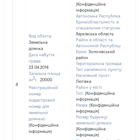
[Конфіденційна
інформація]
Автономна Республіка
Крим/область/місто зі
спеціальним статусом:
Харківська область
Вид об'єкта:
Район в області та
Земельна
Автономній Республіці
ділянка
Крим:
Золочівський
Дата набуття
район
права:
Територіальна громада:
23.04.2014
Тип населеного пункту:
Загальна площа
Населений пункт:
[Чле
2
(м
):
20000
Лютівка
не 
4
Район у місті:
Реєстраційний
інф
Тип:
[Конфіденційна
номер
інформація]
(кадастровий
Назва:
[Конфіденційна
номер для
інформація]
земельної
Номер будинку/
ділянки):
земельної ділянки:
[Конфіденційна
[Конфіденційна
інформація]
інформація]