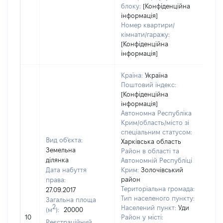
блоку:
[Конфіденційна
інформація]
Номер квартири/
кімнати/гаражу:
[Конфіденційна
інформація]
Країна:
Україна
Поштовий індекс:
[Конфіденційна
інформація]
Автономна Республіка
Крим/область/місто зі
спеціальним статусом:
Вид об'єкта:
Харківська область
Земельна
Район в області та
ділянка
Автономній Республіці
Дата набуття
Крим:
Золочівський
район
права:
Територіальна громада:
27.09.2017
Тип населеного пункту:
Загальна площа
[Чле
2
Населений пункт:
Уди
(м
):
20000
не 
10
Район у місті:
Реєстраційний