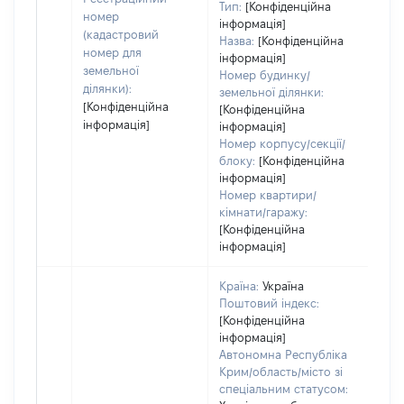
інф
Тип:
[Конфіденційна
номер
інформація]
(кадастровий
Назва:
[Конфіденційна
номер для
інформація]
земельної
Номер будинку/
ділянки):
земельної ділянки:
[Конфіденційна
[Конфіденційна
інформація]
інформація]
Номер корпусу/секції/
блоку:
[Конфіденційна
інформація]
Номер квартири/
кімнати/гаражу:
[Конфіденційна
інформація]
Країна:
Україна
Поштовий індекс:
[Конфіденційна
інформація]
Автономна Республіка
Крим/область/місто зі
спеціальним статусом: