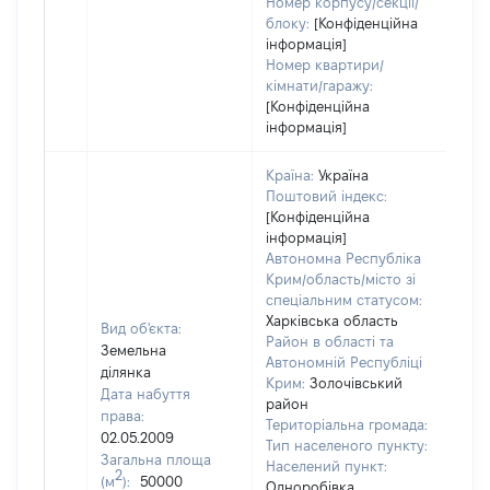
Номер корпусу/секції/
блоку:
[Конфіденційна
інформація]
Номер квартири/
кімнати/гаражу:
[Конфіденційна
інформація]
Країна:
Україна
Поштовий індекс:
[Конфіденційна
інформація]
Автономна Республіка
Крим/область/місто зі
спеціальним статусом:
Харківська область
Вид об'єкта:
Район в області та
Земельна
Автономній Республіці
ділянка
Крим:
Золочівський
Дата набуття
район
права:
Територіальна громада:
02.05.2009
Тип населеного пункту:
Загальна площа
Населений пункт:
[Чле
2
(м
):
50000
Одноробівка