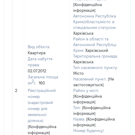
[Конфіденційна
інформація]
Автономна Республіка
Крим/область/місто зі
спеціальним статусом:
Харківська
Район в області та
Автономній Республіці
Вид об'єкта:
Крим:
Харківський
Квартира
Територіальна громада:
Дата набуття
Харківська
права:
Тип населеного пункту:
02.07.2012
Місто
Загальна площа
Населений пункт:
[Не
2
(м
):
160
[Чле
застосовується]
не 
2
Реєстраційний
Район у місті:
інф
[Конфіденційна
номер
інформація]
(кадастровий
Тип:
[Конфіденційна
номер для
інформація]
земельної
Назва:
[Конфіденційна
ділянки):
інформація]
[Конфіденційна
Номер будинку/
інформація]