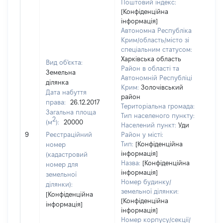
Поштовий індекс:
[Конфіденційна
інформація]
Автономна Республіка
Крим/область/місто зі
спеціальним статусом:
Харківська область
Вид об'єкта:
Район в області та
Земельна
Автономній Республіці
ділянка
Крим:
Золочівський
Дата набуття
район
права:
26.12.2017
Територіальна громада:
Загальна площа
Тип населеного пункту:
2
(м
):
20000
[Чле
Населений пункт:
Уди
не 
9
Реєстраційний
Район у місті:
інф
Тип:
[Конфіденційна
номер
інформація]
(кадастровий
Назва:
[Конфіденційна
номер для
інформація]
земельної
Номер будинку/
ділянки):
земельної ділянки:
[Конфіденційна
[Конфіденційна
інформація]
інформація]
Номер корпусу/секції/