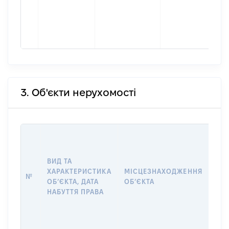
3. Об'єкти нерухомості
ВАР
ДАТ
НАБ
ВИД ТА
ПРА
ХАРАКТЕРИСТИКА
МІСЦЕЗНАХОДЖЕННЯ
№
ЗА
ОБʼЄКТА, ДАТА
ОБʼЄКТА
ОС
НАБУТТЯ ПРАВА
ГР
ОЦ
ГРН