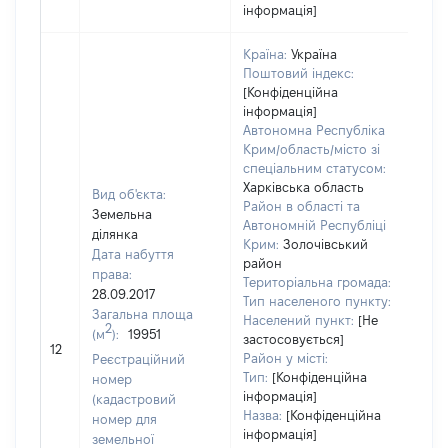
інформація]
Країна:
Україна
Поштовий індекс:
[Конфіденційна
інформація]
Автономна Республіка
Крим/область/місто зі
спеціальним статусом:
Харківська область
Вид об'єкта:
Район в області та
Земельна
Автономній Республіці
ділянка
Крим:
Золочівський
Дата набуття
район
права:
Територіальна громада:
28.09.2017
Тип населеного пункту:
Загальна площа
Населений пункт:
[Не
[Чле
2
(м
):
19951
застосовується]
не 
12
Район у місті:
Реєстраційний
інф
Тип:
[Конфіденційна
номер
інформація]
(кадастровий
Назва:
[Конфіденційна
номер для
інформація]
земельної