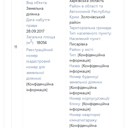
Харківська область
Вид об'єкта:
Район в області та
Земельна
Автономній Республіці
ділянка
Крим:
Золочівський
Дата набуття
район
права:
Територіальна громада:
28.09.2017
Тип населеного пункту:
Загальна площа
Населений пункт:
[Чле
2
(м
):
18054
Писарівка
не 
11
Район у місті:
Реєстраційний
інф
Тип:
[Конфіденційна
номер
інформація]
(кадастровий
Назва:
[Конфіденційна
номер для
інформація]
земельної
Номер будинку/
ділянки):
земельної ділянки:
[Конфіденційна
[Конфіденційна
інформація]
інформація]
Номер корпусу/секції/
блоку:
[Конфіденційна
інформація]
Номер квартири/
кімнати/гаражу:
[Конфіденційна