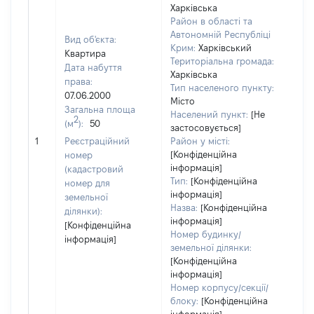
Харківська
Район в області та
Автономній Республіці
Вид об'єкта:
Крим:
Харківський
Квартира
Територіальна громада:
Дата набуття
Харківська
права:
Тип населеного пункту:
07.06.2000
Місто
Загальна площа
Населений пункт:
[Не
2
(м
):
50
застосовується]
[Не 
1
Реєстраційний
Район у місті:
[Конфіденційна
номер
інформація]
(кадастровий
Тип:
[Конфіденційна
номер для
інформація]
земельної
Назва:
[Конфіденційна
ділянки):
інформація]
[Конфіденційна
Номер будинку/
інформація]
земельної ділянки:
[Конфіденційна
інформація]
Номер корпусу/секції/
блоку:
[Конфіденційна