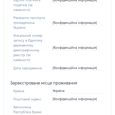
картки платника
податків (за
наявності):
Реквізити паспорта
[Конфіденційна інформація]
громадянина
України:
Унікальний номер
запису в Єдиному
державному
[Конфіденційна інформація]
демографічному
реєстрі (за
наявності):
[Конфіденційна інформація]
Дата народження:
Зареєстроване місце проживання
Україна
Країна:
[Конфіденційна інформація]
Поштовий індекс:
Автономна
Республіка Крим/