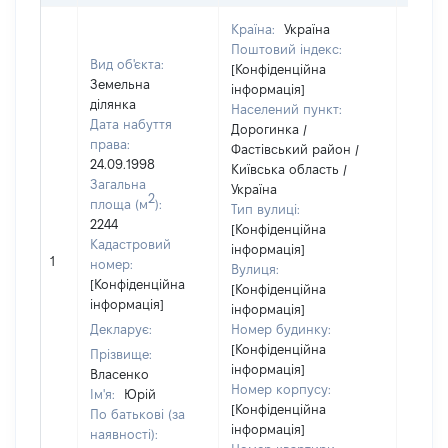
Країна:
Україна
Поштовий індекс:
Вид об'єкта:
[Конфіденційна
Земельна
інформація]
ділянка
Населений пункт:
Дата набуття
Дорогинка /
права:
Фастівський район /
24.09.1998
Київська область /
Загальна
Україна
2
площа (м
):
Тип вулиці:
2244
[Конфіденційна
Кадастровий
інформація]
[Не
1
номер:
Вулиця:
відом
[Конфіденційна
[Конфіденційна
інформація]
інформація]
Декларує:
Номер будинку:
[Конфіденційна
Прізвище:
інформація]
Власенко
Номер корпусу:
Ім'я:
Юрій
[Конфіденційна
По батькові (за
інформація]
наявності):