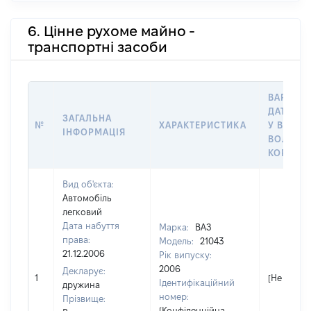
6. Цінне рухоме майно -
транспортні засоби
ВАРТІСТ
ДАТУ НА
ЗАГАЛЬНА
№
ХАРАКТЕРИСТИКА
У ВЛАСН
ІНФОРМАЦІЯ
ВОЛОДІ
КОРИСТ
Вид об'єкта:
Автомобіль
легковий
Дата набуття
Марка:
ВАЗ
права:
Модель:
21043
21.12.2006
Рік випуску:
2006
Декларує:
1
[Не відом
Ідентифікаційний
дружина
номер:
Прізвище:
[Конфіденційна