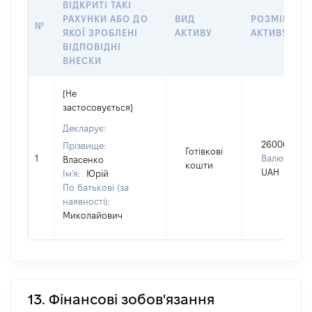
ВІДКРИТІ ТАКІ
РАХУНКИ АБО ДО
ВИД
РОЗМІР
№
ЯКОЇ ЗРОБЛЕНІ
АКТИВУ
АКТИВУ
ВІДПОВІДНІ
ВНЕСКИ
[Не
застосовується]
Декларує:
260000
Прізвище:
Готівкові
1
Валюта:
Власенко
кошти
UAH
Ім'я:
Юрій
По батькові (за
наявності):
Миколайович
13. Фінансові зобов'язання