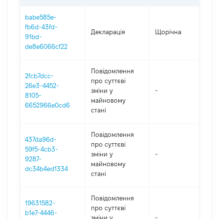
babe585e-
fb6d-43fd-
Декларація
Щорічна
202
91bd-
de8e6066cf22
Повідомлення
2fcb7dcc-
про суттєві
26e3-4452-
зміни y
-
202
8105-
майновому
6652966e0cd6
стані
Повідомлення
437da96d-
про суттєві
59f5-4cb3-
зміни y
-
202
9287-
майновому
dc34b4ed1334
стані
Повідомлення
19631582-
про суттєві
b1e7-4446-
зміни y
-
202