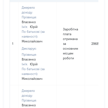
Джерело
доходу:
Прізвище:
Власенко
Ім'я:
Юрій
Заробітна
По батькові (за
плата
наявності):
отримана
Миколайович
1
за
296883
Декларує:
основним
місцем
Прізвище:
роботи
Власенко
Ім'я:
Юрій
По батькові (за
наявності):
Миколайович
Джерело
доходу:
Прізвище:
Власенко