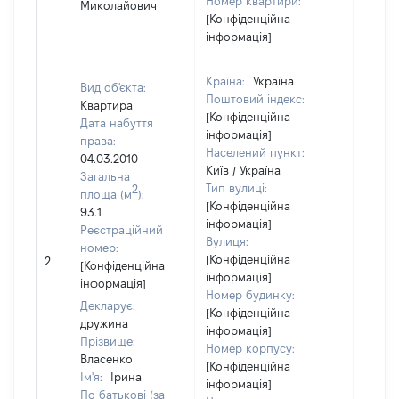
Номер квартири:
Миколайович
[Конфіденційна
інформація]
Країна:
Україна
Вид об'єкта:
Поштовий індекс:
Квартира
[Конфіденційна
Дата набуття
інформація]
права:
Населений пункт:
04.03.2010
Київ / Україна
Загальна
Тип вулиці:
2
площа (м
):
[Конфіденційна
93.1
інформація]
Реєстраційний
Вулиця:
номер:
[Конфіденційна
2
75053
[Конфіденційна
інформація]
інформація]
Номер будинку:
Декларує:
[Конфіденційна
дружина
інформація]
Прізвище:
Номер корпусу:
Власенко
[Конфіденційна
Ім'я:
Ірина
інформація]
По батькові (за