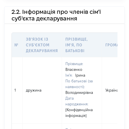
2.2. Інформація про членів сім'ї
суб'єкта декларування
ЗВ'ЯЗОК ІЗ
ПРІЗВИЩЕ,
№
СУБ'ЄКТОМ
ІМ'Я, ПО
ГРОМАДЯН
ДЕКЛАРУВАННЯ
БАТЬКОВІ
Прізвище:
Власенко
Ім'я:
Ірина
По батькові (за
наявності):
1
дружина
Україна
Володимирівна
Дата
народження:
[Конфіденційна
інформація]