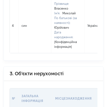
Прізвище:
Власенко
Ім'я:
Миколай
По батькові (за
наявності):
4
син
Україна
Юрійович
Дата
народження:
[Конфіденційна
інформація]
3. Об'єкти нерухомості
ВАРТ
ЗАГАЛЬНА
№
МІСЦЕЗНАХОДЖЕННЯ
НА Д
ІНФОРМАЦІЯ
НАБУ