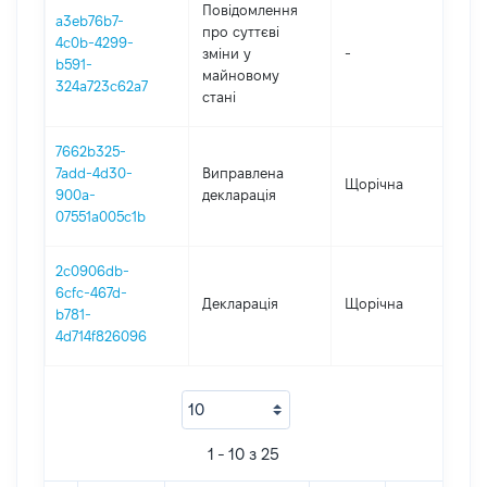
Повідомлення
a3eb76b7-
про суттєві
4c0b-4299-
зміни y
-
202
b591-
майновому
324a723c62a7
стані
7662b325-
7add-4d30-
Виправлена
Щорічна
20
900a-
декларація
07551a005c1b
2c0906db-
6cfc-467d-
Декларація
Щорічна
20
b781-
4d714f826096
1 - 10 з 25