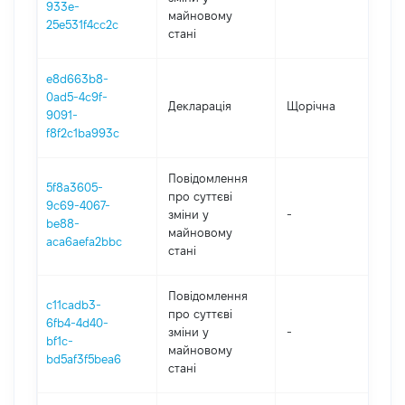
933e-
майновому
25e531f4cc2c
стані
e8d663b8-
0ad5-4c9f-
Декларація
Щорічна
202
9091-
f8f2c1ba993c
Повідомлення
5f8a3605-
про суттєві
9c69-4067-
зміни y
-
202
be88-
майновому
aca6aefa2bbc
стані
Повідомлення
c11cadb3-
про суттєві
6fb4-4d40-
зміни y
-
202
bf1c-
майновому
bd5af3f5bea6
стані