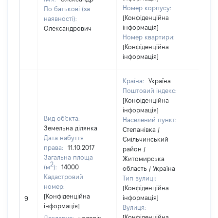
Номер корпусу:
По батькові (за
[Конфіденційна
наявності):
інформація]
Олександрович
Номер квартири:
[Конфіденційна
інформація]
Країна:
Україна
Поштовий індекс:
[Конфіденційна
інформація]
Вид об'єкта:
Населений пункт:
Земельна ділянка
Степанівка /
Дата набуття
Ємільчинський
права:
11.10.2017
район /
Загальна площа
Житомирська
2
(м
):
14000
область / Україна
Кадастровий
Тип вулиці:
номер:
[Конфіденційна
[Конфіденційна
інформація]
9
17
інформація]
Вулиця:
[Конфіденційна