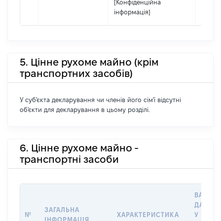
[Конфіденційна
інформація]
5. Цінне рухоме майно (крім
транспортних засобів)
У суб'єкта декларування чи членів його сім'ї відсутні
об'єкти для декларування в цьому розділі.
6. Цінне рухоме майно -
транспортні засоби
ВАРТІС
ДАТУ Н
ЗАГАЛЬНА
№
ХАРАКТЕРИСТИКА
У ВЛАС
ІНФОРМАЦІЯ