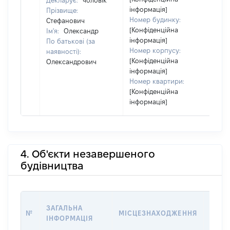
Декларує:
чоловік
інформація]
Прізвище:
Номер будинку:
Стефанович
[Конфіденційна
Ім'я:
Олександр
інформація]
По батькові (за
Номер корпусу:
наявності):
[Конфіденційна
Олександрович
інформація]
Номер квартири:
[Конфіденційна
інформація]
4. Об'єкти незавершеного
будівництва
ЗВ'Я
ЗАГАЛЬНА
№
МІСЦЕЗНАХОДЖЕННЯ
СУБ'
ІНФОРМАЦІЯ
ДЕКЛ