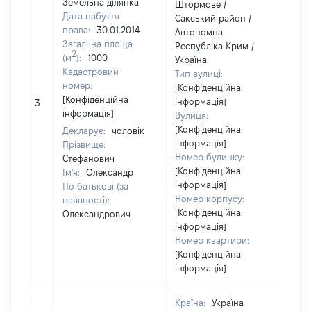
Земельна ділянка
Штормове /
Дата набуття
Сакський район /
права:
30.01.2014
Автономна
Загальна площа
Республіка Крим /
2
(м
):
1000
Україна
Кадастровий
Тип вулиці:
номер:
[Конфіденційна
[Конфіденційна
інформація]
3
48
інформація]
Вулиця:
[Конфіденційна
Декларує:
чоловік
інформація]
Прізвище:
Номер будинку:
Стефанович
[Конфіденційна
Ім'я:
Олександр
інформація]
По батькові (за
Номер корпусу:
наявності):
[Конфіденційна
Олександрович
інформація]
Номер квартири:
[Конфіденційна
інформація]
Країна:
Україна