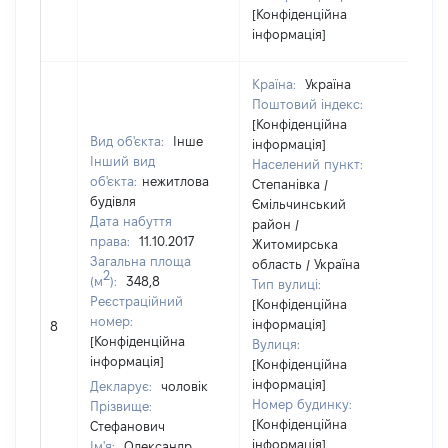
[Конфіденційна
інформація]
Країна:
Україна
Поштовий індекс:
[Конфіденційна
Вид об'єкта:
Інше
інформація]
Інший вид
Населений пункт:
об'єкта:
нежитлова
Степанівка /
будівля
Ємільчинський
Дата набуття
район /
права:
11.10.2017
Житомирська
Загальна площа
область / Україна
2
(м
):
348,8
Тип вулиці:
Реєстраційний
[Конфіденційна
номер:
інформація]
8
16
[Конфіденційна
Вулиця:
інформація]
[Конфіденційна
інформація]
Декларує:
чоловік
Номер будинку:
Прізвище:
[Конфіденційна
Стефанович
інформація]
Ім'я:
Олександр