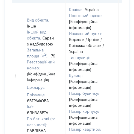
Країна:
Україна
Поштовий індекс:
Вид об'єкта:
[Конфіденційна
Інше
інформація]
Інший вид
Населений пункт:
об'єкта:
Сарай
Ворзель / Ірпінь /
з надбудовою
Київська область /
Об'єкт
Загальна
Україна
належ
2
площа (м
):
79
Тип вулиці:
суб'єк
Реєстраційний
[Конфіденційна
декла
номер:
інформація]
чи чл
[Конфіденційна
Вулиця:
сім'ї 
1
інформація]
[Конфіденційна
власн
Декларує:
інформація]
відпо
Номер будинку:
Цивіл
Прізвище:
[Конфіденційна
кодек
ЄВГРАФОВА
інформація]
Україн
Ім'я:
Номер корпусу:
ЄЛИЗАВЕТА
[Конфіденційна
По батькові (за
інформація]
наявності):
Номер квартири:
ПАВЛІВНА