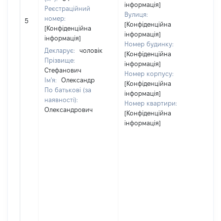
інформація]
Реєстраційний
Вулиця:
[Н
номер:
5
[Конфіденційна
ві
[Конфіденційна
інформація]
інформація]
Номер будинку:
Декларує:
чоловік
[Конфіденційна
Прізвище:
інформація]
Стефанович
Номер корпусу:
Ім'я:
Олександр
[Конфіденційна
По батькові (за
інформація]
наявності):
Номер квартири:
Олександрович
[Конфіденційна
інформація]