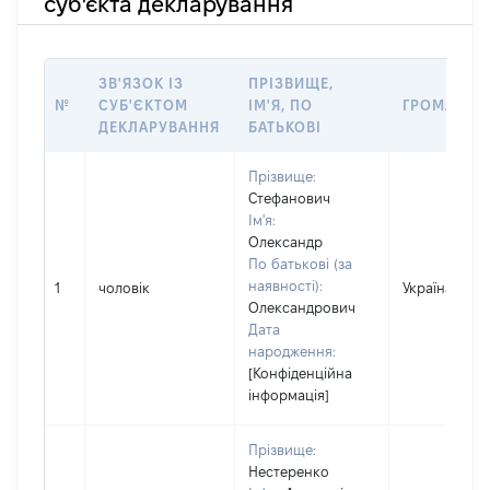
суб'єкта декларування
ЗВ'ЯЗОК ІЗ
ПРІЗВИЩЕ,
№
СУБ'ЄКТОМ
ІМ'Я, ПО
ГРОМАДЯН
ДЕКЛАРУВАННЯ
БАТЬКОВІ
Прізвище:
Стефанович
Ім'я:
Олександр
По батькові (за
наявності):
1
чоловік
Україна
Олександрович
Дата
народження:
[Конфіденційна
інформація]
Прізвище:
Нестеренко