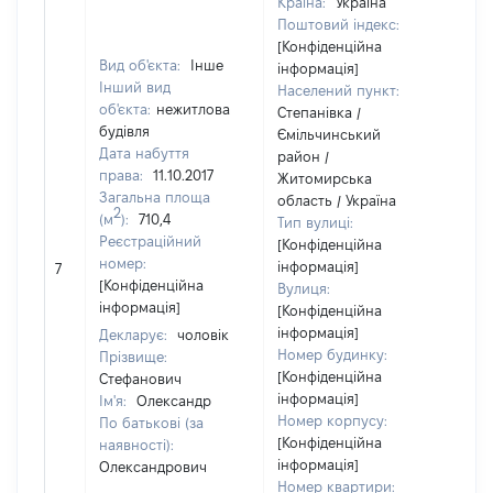
Країна:
Україна
Поштовий індекс:
[Конфіденційна
Вид об'єкта:
Інше
інформація]
Інший вид
Населений пункт:
об'єкта:
нежитлова
Степанівка /
будівля
Ємільчинський
Дата набуття
район /
права:
11.10.2017
Житомирська
Загальна площа
область / Україна
2
(м
):
710,4
Тип вулиці:
Реєстраційний
[Конфіденційна
номер:
інформація]
7
19
[Конфіденційна
Вулиця:
інформація]
[Конфіденційна
інформація]
Декларує:
чоловік
Номер будинку:
Прізвище:
[Конфіденційна
Стефанович
інформація]
Ім'я:
Олександр
Номер корпусу:
По батькові (за
[Конфіденційна
наявності):
інформація]
Олександрович
Номер квартири: