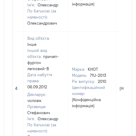
інформація]
Ім'я:
Олександр
По батькові (за
наявності):
Олександрович
Вид об'єкта:
Інше
Інший вид
об'єкта:
причеп-
фургон
легковий-В
Марка:
KHOT
Дата набуття
Модель:
71U-2013
права:
Рік випуску:
2010
06.09.2012
Ідентифікаційний
4
[Не відо
номер:
Декларує:
[Конфіденційна
чоловік
інформація]
Прізвище:
Стефанович
Ім'я:
Олександр
По батькові (за
наявності):