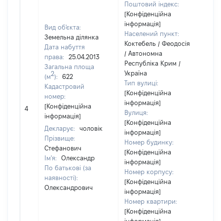
Поштовий індекс:
[Конфіденційна
інформація]
Вид об'єкта:
Населений пункт:
Земельна ділянка
Коктебель / Феодосія
Дата набуття
/ Автономна
права:
25.04.2013
Республіка Крим /
Загальна площа
Україна
2
(м
):
622
Тип вулиці:
Кадастровий
[Конфіденційна
номер:
інформація]
[Конфіденційна
4
39
Вулиця:
інформація]
[Конфіденційна
Декларує:
чоловік
інформація]
Прізвище:
Номер будинку:
Стефанович
[Конфіденційна
Ім'я:
Олександр
інформація]
По батькові (за
Номер корпусу:
наявності):
[Конфіденційна
Олександрович
інформація]
Номер квартири:
[Конфіденційна