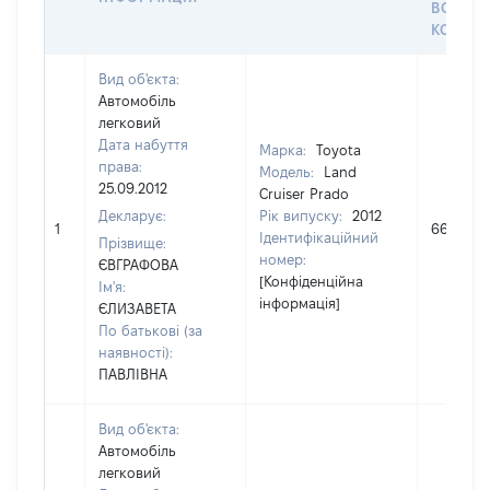
ВОЛОД
КОРИС
Вид об'єкта:
Автомобіль
легковий
Дата набуття
Марка:
Toyota
права:
Модель:
Land
25.09.2012
Cruiser Prado
Декларує:
Рік випуску:
2012
1
664760
Ідентифікаційний
Прізвище:
номер:
ЄВГРАФОВА
[Конфіденційна
Ім'я:
інформація]
ЄЛИЗАВЕТА
По батькові (за
наявності):
ПАВЛІВНА
Вид об'єкта:
Автомобіль
легковий