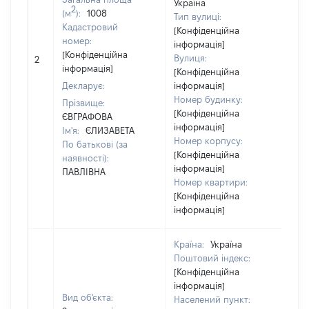
Україна
2
(м
):
1008
Тип вулиці:
Кадастровий
[Конфіденційна
номер:
інформація]
[Конфіденційна
Вулиця:
2
11
інформація]
[Конфіденційна
Декларує:
інформація]
Номер будинку:
Прізвище:
[Конфіденційна
ЄВГРАФОВА
інформація]
Ім'я:
ЄЛИЗАВЕТА
Номер корпусу:
По батькові (за
[Конфіденційна
наявності):
інформація]
ПАВЛІВНА
Номер квартири:
[Конфіденційна
інформація]
Країна:
Україна
Поштовий індекс:
[Конфіденційна
інформація]
Вид об'єкта:
Населений пункт: