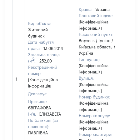
Країна:
Україна
Поштовий індекс:
[Конфіденційна
Вид об'єкта:
інформація]
Житловий
Населений пункт:
будинок
Ворзель / Ірпінь /
Дата набуття
Київська область /
права:
13.06.2014
Україна
Загальна площа
2
Тип вулиці:
(м
):
252,60
[Конфіденційна
Реєстраційний
інформація]
номер:
Вулиця:
1
12
[Конфіденційна
[Конфіденційна
інформація]
інформація]
Декларує:
Номер будинку:
Прізвище:
[Конфіденційна
ЄВГРАФОВА
інформація]
Ім'я:
ЄЛИЗАВЕТА
Номер корпусу:
По батькові (за
[Конфіденційна
наявності):
інформація]
ПАВЛІВНА
Номер квартири: