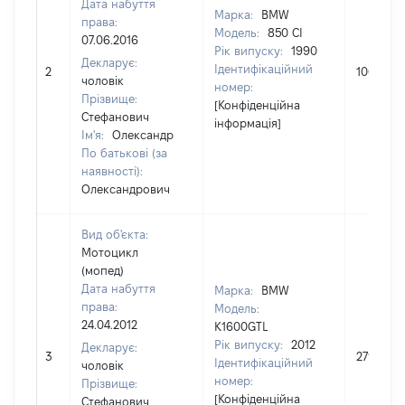
Дата набуття
Марка:
BMW
права:
Модель:
850 CI
07.06.2016
Рік випуску:
1990
Декларує:
Ідентифікаційний
2
100000
чоловік
номер:
Прізвище:
[Конфіденційна
Стефанович
інформація]
Ім'я:
Олександр
По батькові (за
наявності):
Олександрович
Вид об'єкта:
Мотоцикл
(мопед)
Дата набуття
Марка:
BMW
права:
Модель:
24.04.2012
K1600GTL
Рік випуску:
2012
Декларує:
3
279346
Ідентифікаційний
чоловік
номер:
Прізвище:
[Конфіденційна
Стефанович