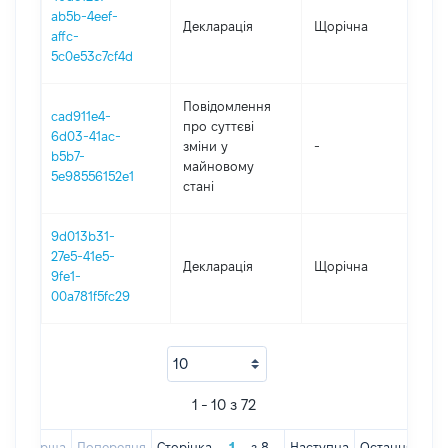
ab5b-4eef-
Декларація
Щорічна
202
affc-
5c0e53c7cf4d
Повідомлення
cad911e4-
про суттєві
6d03-41ac-
зміни y
-
202
b5b7-
майновому
5e98556152e1
стані
9d013b31-
27e5-41e5-
Декларація
Щорічна
201
9fe1-
00a781f5fc29
1 - 10 з 72
Перша
Попередня
Сторінка
з
8
Наступна
Остання