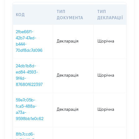
ТИП
ТИП
КОД
ПЕ
ДОКУМЕНТА
ДЕКЛАРАЦІЇ
2fbe66f1-
42b7-47ed-
Декларація
Щорічна
202
b444-
70df8dc7d096
24db1b8d-
ed84-4593-
Декларація
Щорічна
202
9f4d-
87680f622397
59e7c05b-
fca5-488a-
Декларація
Щорічна
202
a73a-
9598bb1e0c62
8fb7ccd6-