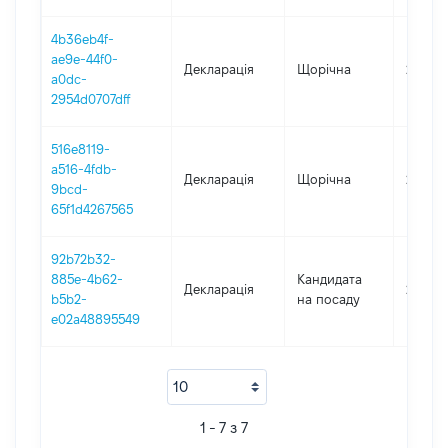
4b36eb4f-
ae9e-44f0-
Декларація
Щорічна
2021
a0dc-
2954d0707dff
516e8119-
a516-4fdb-
Декларація
Щорічна
2020
9bcd-
65f1d4267565
92b72b32-
885e-4b62-
Кандидата
Декларація
2019
b5b2-
на посаду
e02a48895549
1 - 7 з 7