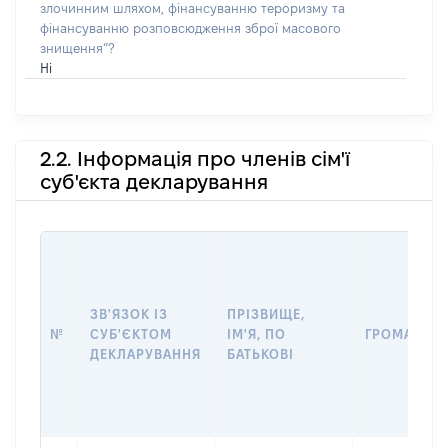
злочинним шляхом, фінансуванню тероризму та
фінансуванню розповсюдження зброї масового
знищення”?
Ні
2.2. Інформація про членів сім'ї
суб'єкта декларування
ЗВ'ЯЗОК ІЗ
ПРІЗВИЩЕ,
№
СУБ'ЄКТОМ
ІМ'Я, ПО
ГРОМАДЯН
ДЕКЛАРУВАННЯ
БАТЬКОВІ