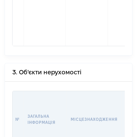
3. Об'єкти нерухомості
ВАРТ
ДАТУ
НАБУ
ЗАГАЛЬНА
ПРАВ
№
МІСЦЕЗНАХОДЖЕННЯ
ІНФОРМАЦІЯ
ЗА
ОСТ
ГРО