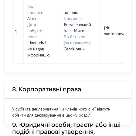
Вид
паперів:
чоловік
Акції
Прізвище:
Дата
Євтушевський
[Не
набуття
Ім'я:
Микола
1
застосовується]
права:
По батькові
[Член сім'ї
(за наявності):
не надав
Сергійович
інформацію]
8. Корпоративні права
У суб'єкта декларування чи членів його сім'ї відсутні
об'єкти для декларування в цьому розділі.
9. Юридичні особи, трасти або інші
подібні правові утворення,