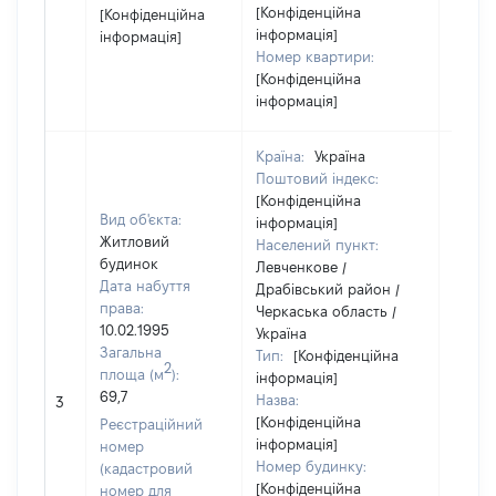
[Конфіденційна
[Конфіденційна
інформація]
інформація]
Номер квартири:
[Конфіденційна
інформація]
Країна:
Україна
Поштовий індекс:
[Конфіденційна
Вид об'єкта:
інформація]
Житловий
Населений пункт:
будинок
Левченкове /
Дата набуття
Драбівський район /
права:
Черкаська область /
10.02.1995
Україна
Загальна
Тип:
[Конфіденційна
2
площа (м
):
інформація]
[Член 
69,7
Назва:
не на
3
[Конфіденційна
інфор
Реєстраційний
інформація]
номер
Номер будинку:
(кадастровий
[Конфіденційна
номер для