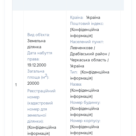
ОЦІ
Країна:
Україна
Поштовий індекс:
[Конфіденційна
Вид об'єкта:
інформація]
Земельна
Населений пункт:
ділянка
Левченкове /
Дата набуття
Драбівський район /
права:
Черкаська область /
19.12.2000
Україна
Загальна
Тип:
[Конфіденційна
2
площа (м
):
інформація]
20000
Назва:
[Не ві
1
[Конфіденційна
Реєстраційний
інформація]
номер
Номер будинку:
(кадастровий
[Конфіденційна
номер для
інформація]
земельної
Номер корпусу:
ділянки):
[Конфіденційна
[Конфіденційна
інформація]
інформація]