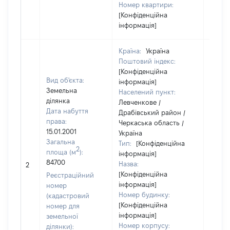
Номер квартири:
[Конфіденційна
інформація]
Країна:
Україна
Поштовий індекс:
[Конфіденційна
Вид об'єкта:
інформація]
Земельна
Населений пункт:
ділянка
Левченкове /
Дата набуття
Драбівський район /
права:
Черкаська область /
15.01.2001
Україна
Загальна
Тип:
[Конфіденційна
2
площа (м
):
інформація]
84700
Назва:
[Не ві
2
[Конфіденційна
Реєстраційний
інформація]
номер
Номер будинку:
(кадастровий
[Конфіденційна
номер для
інформація]
земельної
Номер корпусу:
ділянки):