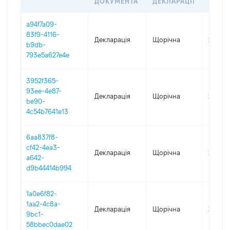
ДОКУМЕНТА
ДЕКЛАРАЦІЇ
a94f7a09-
83f9-4116-
Декларація
Щорічна
2025
b9db-
793e5a627e4e
3952f365-
93ee-4e87-
Декларація
Щорічна
2024
be90-
4c54b7641e13
6aa837f8-
cf42-4ea3-
Декларація
Щорічна
2023
a642-
d9b44414b994
1a0e6f82-
1aa2-4c8a-
Декларація
Щорічна
2022
9bc1-
58bbec0dae02