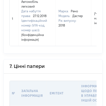
Автомобіль
легковий
Дата набуття
Марка:
Рено
[Член сі
права:
27.12.2018
Модель:
Дастер
надав
1
Ідентифікаційний
Рік випуску:
інформа
номер (VIN-код,
2018
номер шасі):
[Конфіденційна
інформація]
7. Цінні папери
ІНФОРМАЦІЯ
ЗАГАЛЬНА
ЩОДО ПЕРЕДА
№
ЕМІТЕНТ
ІНФОРМАЦІЯ
В УПРАВЛІННЯ
ІНШІЙ ОСОБІ