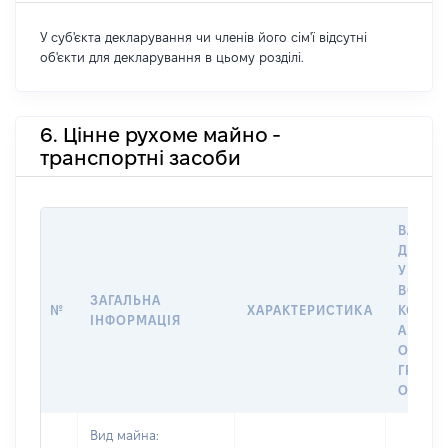
У суб'єкта декларування чи членів його сім'ї відсутні
об'єкти для декларування в цьому розділі.
6. Цінне рухоме майно -
транспортні засоби
ВАРТІС
ДАТУ 
У ВЛАС
ВОЛОД
ЗАГАЛЬНА
№
ХАРАКТЕРИСТИКА
КОРИС
ІНФОРМАЦІЯ
АБО З
ОСТА
ГРОШ
ОЦІНК
Вид майна: