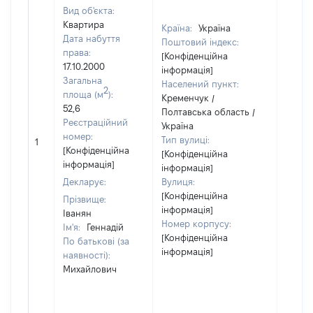
Вид об'єкта:
Квартира
Країна:
Україна
Дата набуття
Поштовий індекс:
права:
[Конфіденційна
17.10.2000
інформація]
Загальна
Населений пункт:
2
площа (м
):
Кременчук /
52,6
Полтавська область /
Реєстраційний
Україна
[Не
номер:
Тип вулиці:
1
відом
[Конфіденційна
[Конфіденційна
інформація]
інформація]
Декларує:
Вулиця:
[Конфіденційна
Прізвище:
інформація]
Іванян
Номер корпусу:
Ім'я:
Геннадій
[Конфіденційна
По батькові (за
інформація]
наявності):
Михайлович