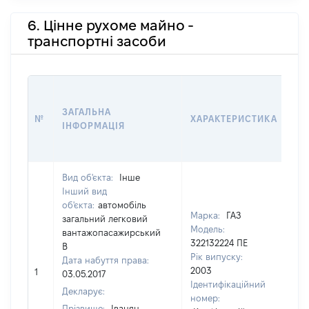
6. Цінне рухоме майно -
транспортні засоби
В
Д
ЗАГАЛЬНА
№
ХАРАКТЕРИСТИКА
У
ІНФОРМАЦІЯ
В
К
Вид об'єкта:
Інше
Інший вид
об'єкта:
автомобіль
Марка:
ГАЗ
загальний легковий
Модель:
вантажопасажирський
322132224 ПЕ
В
Рік випуску:
Дата набуття права:
2003
1
6
03.05.2017
Ідентифікаційний
Декларує:
номер:
Прізвище:
Іванян