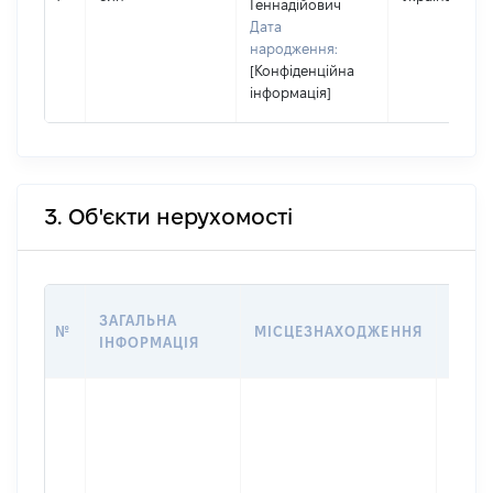
Геннадійович
Дата
народження:
[Конфіденційна
інформація]
3. Об'єкти нерухомості
ВАРТ
ЗАГАЛЬНА
№
МІСЦЕЗНАХОДЖЕННЯ
НА Д
ІНФОРМАЦІЯ
НАБУ