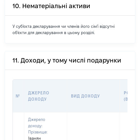
10. Нематеріальні активи
У суб'єкта декларування чи членів його сім'ї відсутні
об'єкти для декларування в цьому розділі.
11. Доходи, у тому числі подарунки
ДЖЕРЕЛО
РОЗМІ
№
ВИД ДОХОДУ
ДОХОДУ
(ВАРТІ
Джерело
доходу:
Прізвище:
Іванян