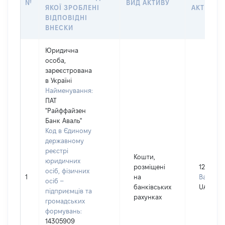
№
ВИД АКТИВУ
ЯКОЇ ЗРОБЛЕНІ
АКТИВУ
ВІДПОВІДНІ
ВНЕСКИ
Юридична
особа,
зареєстрована
в Україні
Найменування:
ПАТ
"Райффайзен
Банк Аваль"
Код в Єдиному
державному
реєстрі
Кошти,
юридичних
розміщені
125
осіб, фізичних
1
на
Валюта:
осіб –
банківських
UAH
підприємців та
рахунках
громадських
формувань:
14305909