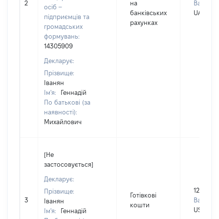
2
на
Валюта:
осіб –
банківських
UAH
підприємців та
рахунках
громадських
формувань:
14305909
Декларує:
Прізвище:
Іванян
Ім'я:
Геннадій
По батькові (за
наявності):
Михайлович
[Не
застосовується]
Декларує:
120700
Прізвище:
Готівкові
3
Валюта:
Іванян
кошти
USD
Ім'я:
Геннадій