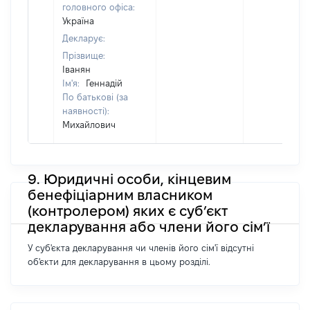
головного офіса:
Україна
Декларує:
Прізвище:
Іванян
Ім'я:
Геннадій
По батькові (за
наявності):
Михайлович
9. Юридичні особи, кінцевим
бенефіціарним власником
(контролером) яких є суб’єкт
декларування або члени його сім’ї
У суб'єкта декларування чи членів його сім'ї відсутні
об'єкти для декларування в цьому розділі.