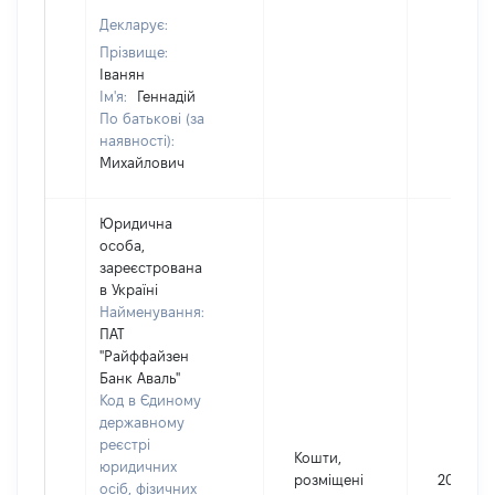
Декларує:
Прізвище:
Іванян
Ім'я:
Геннадій
По батькові (за
наявності):
Михайлович
Юридична
особа,
зареєстрована
в Україні
Найменування:
ПАТ
"Райффайзен
Банк Аваль"
Код в Єдиному
державному
реєстрі
Кошти,
юридичних
розміщені
20
осіб, фізичних