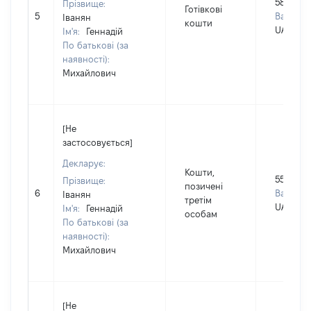
580000
Прізвище:
Готівкові
5
Валюта:
Іванян
кошти
UAH
Ім'я:
Геннадій
По батькові (за
наявності):
Михайлович
[Не
застосовується]
Декларує:
Кошти,
550699
Прізвище:
позичені
6
Валюта:
Іванян
третім
UAH
Ім'я:
Геннадій
особам
По батькові (за
наявності):
Михайлович
[Не