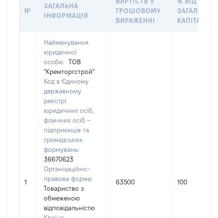
ВАРТІСТЬ У
% ВІД
ЗАГАЛЬНА
№
ГРОШОВОМУ
ЗАГАЛЬНОГ
ІНФОРМАЦІЯ
ВИРАЖЕННІ
КАПІТАЛУ
Найменування
юридичної
особи:
ТОВ
"Кремторгстрой"
Код в Єдиному
державному
реєстрі
юридичних осіб,
фізичних осіб –
підприємців та
громадських
формувань:
36670623
Організаційно-
правова форма:
1
63500
100
Товариство з
обмеженою
відповідальністю
Країна