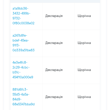
a1a9bb36-
3432-499b-
Декларація
Щорічна
202
9732-
0f80c0038e02
a247b8fe-
bdef-45ea-
Декларація
Щорічна
202
91f3-
0d339a51be83
4e3e4fc8-
2c29-4cbc-
Декларація
Щорічна
202
b51c-
454f10a000e9
881d6fc3-
55d5-4a5a-
Декларація
Щорічна
202
84d9-
68e5347bba9d