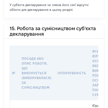
У суб'єкта декларування чи членів його сім'ї відсутні
об'єкти для декларування в цьому розділі.
15. Робота за сумісництвом суб’єкта
декларування
ФІЗИЧНА
ЮРИДИЧ
ПОСАДА АБО
ОСОБА, 
ОПИС РОБОТИ,
ЯКОЇ
ЩО
ВИКОНУ
№
ВИКОНУЄТЬСЯ
ОПЛАЧУВАНІСТЬ
РОБОТА (
(ВИКОНУВАЛАСЯ)
ОСОБА
ЗА
ЗАЙМАЛ
СУМІСНИЦТВОМ
ПОСАДУ 
СУМІСН
Юридичн