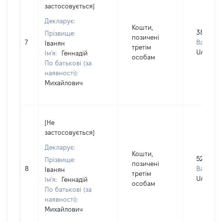
застосовується]
Декларує:
Кошти,
388269
Прізвище:
позичені
7
Валюта:
Іванян
третім
UAH
Ім'я:
Геннадій
особам
По батькові (за
наявності):
Михайлович
[Не
застосовується]
Декларує:
Кошти,
526932
Прізвище:
позичені
8
Валюта:
Іванян
третім
UAH
Ім'я:
Геннадій
особам
По батькові (за
наявності):
Михайлович