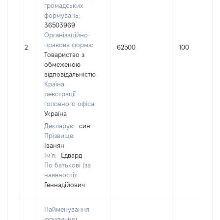
громадських
формувань:
36503969
Організаційно-
правова форма:
2
62500
100
Товариство з
обмеженою
відповідальністю
Країна
реєстрації
головного офіса:
Україна
Декларує:
син
Прізвище:
Іванян
Ім'я:
Едвард
По батькові (за
наявності):
Геннадійович
Найменування
юридичної