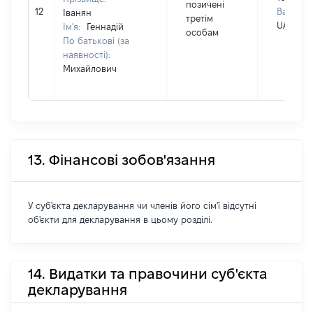
позичені
12
Валюта:
Іванян
третім
UAH
Ім'я:
Геннадій
особам
По батькові (за
наявності):
Михайлович
13. Фінансові зобов'язання
У суб'єкта декларування чи членів його сім'ї відсутні
об'єкти для декларування в цьому розділі.
14. Видатки та правочини суб'єкта
декларування