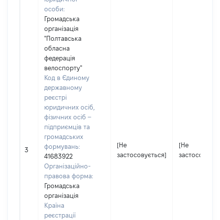
особи:
Громадська
організація
"Полтавська
обласна
федерація
велоспорту"
Код в Єдиному
державному
реєстрі
юридичних осіб,
фізичних осіб –
підприємців та
громадських
[Не
[Не
формувань:
3
застосовується]
застосовуєть
41683922
Організаційно-
правова форма:
Громадська
організація
Країна
реєстрації