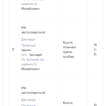
наявності):
Михайлович
[Не
застосовується]
Декларує:
Кошти,
10000
Прізвище:
позичені
11
Валюта:
Іванян
третім
EUR
Ім'я:
Геннадій
особам
По батькові (за
наявності):
Михайлович
[Не
застосовується]
Декларує:
Кошти,
1042000
Прізвище: