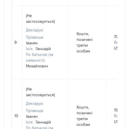
[Не
застосовується]
Декларує:
Кошти,
7000
Прізвище:
позичені
9
Валюта:
Іванян
третім
USD
Ім'я:
Геннадій
особам
По батькові (за
наявності):
Михайлович
[Не
застосовується]
Декларує:
Кошти,
15000
Прізвище:
позичені
10
Валюта:
Іванян
третім
USD
Ім'я:
Геннадій
особам
По батькові (за