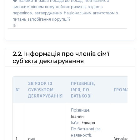
Чи належить Ваша посада до посад, пов'язаних з
високим рівнем корупційних ризиків, згідно з
переліком, затвердженим Національним агентством з
питань запобігання корупції?
Ні
2.2. Інформація про членів сім'ї
суб'єкта декларування
ЗВ'ЯЗОК ІЗ
ПРІЗВИЩЕ,
№
СУБ'ЄКТОМ
ІМ'Я, ПО
ГРОМАДЯН
ДЕКЛАРУВАННЯ
БАТЬКОВІ
Прізвище:
Іванян
Ім'я:
Едвард
По батькові (за
наявності):
1
син
Україна