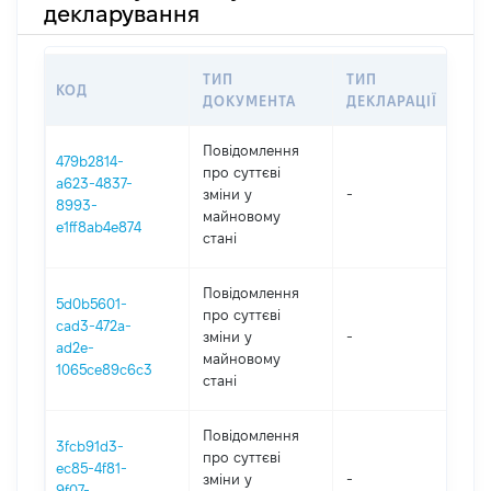
декларування
ТИП
ТИП
КОД
ПЕ
ДОКУМЕНТА
ДЕКЛАРАЦІЇ
Повідомлення
479b2814-
про суттєві
a623-4837-
зміни y
-
202
8993-
майновому
e1ff8ab4e874
стані
Повідомлення
5d0b5601-
про суттєві
cad3-472a-
зміни y
-
202
ad2e-
майновому
1065ce89c6c3
стані
Повідомлення
3fcb91d3-
про суттєві
ec85-4f81-
зміни y
-
202
9f07-