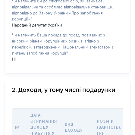
Чи належите Ви до службових осіб, які займають
відповідальне та особливо відповідальне становище,
відповідно до Закону України «Про запобігання
корупції»?
Народний депутат України
Чи належить Ваша посада до посад, пов'язаних з
високим рівнем корупційних ризиків, згідно з
переліком, затвердженим Національним агентством з
питань запобігання корупції?
Ні
2. Доходи, у тому числі подарунки
ДАТА
ОТРИМАННЯ
РОЗМІР
ІН
ВИД
№
ДОХОДУ
(ВАРТІСТЬ),
ДЖ
ДОХОДУ
(НАБУТТЯ У
ГРН
Д