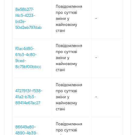
Повідомлення
8e58b277-
про суттєві
f4c5-4223-
зміни y
-
202
bd2e-
майновому
50d2eb797dab
стані
Повідомлення
f0ac4d80-
про суттєві
61b3-4c80-
зміни y
-
202
9ced-
майновому
8c75bf00bbcc
стані
Повідомлення
4727913f-f538-
про суттєві
41a2-b7b3-
зміни y
-
202
89414e67ac27
майновому
стані
Повідомлення
86649e80-
про суттєві
4890-4b39-