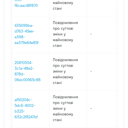
майновому
f6caac48f870
стані
Повідомлення
435099ba-
про суттєві
d763-45ee-
зміни y
-
202
a398-
майновому
ea379e64e85f
стані
Повідомлення
20810534-
про суттєві
3c1a-48e2-
зміни y
-
202
878d-
майновому
06ec00565c88
стані
Повідомлення
af50204c-
про суттєві
5dc6-4002-
зміни y
-
202
b325-
майновому
632c2f8247bf
стані