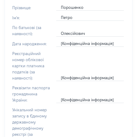
Порошенко
Прізвище:
Петро
Ім'я:
По батькові (за
Олексійович
наявності):
[Конфіденційна інформація]
Дата народження:
Реєстраційний
номер облікової
картки платника
податків (за
[Конфіденційна інформація]
наявності):
Реквізити паспорта
громадянина
[Конфіденційна інформація]
України:
Унікальний номер
запису в Єдиному
державному
демографічному
реєстрі (за