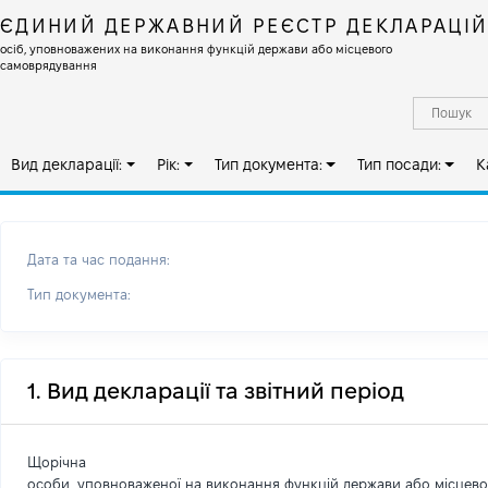
ЄДИНИЙ ДЕРЖАВНИЙ РЕЄСТР ДЕКЛАРАЦІ
осіб, уповноважених на виконання функцій держави або місцевого
самоврядування
Вид декларації:
Рік:
Тип документа:
Тип посади:
К
Дата та час подання:
Тип документа:
1. Вид декларації та звітний період
Щорічна
особи, уповноваженої на виконання функцій держави або місцев