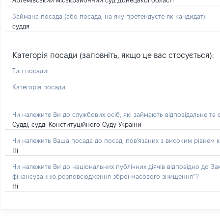
Артемівський міськрайонний суд Донецької області
Займана посада
(або посада, на яку претендуєте як кандидат)
:
суддя
Категорія посади (заповніть, якщо це вас стосується):
Тип посади:
Категорія посади:
Чи належите Ви до службових осіб, які займають відповідальне та
Судді, судді Конституційного Суду України
Чи належить Ваша посада до посад, пов'язаних з високим рівнем к
Ні
Чи належите Ви до національних публічних діячів відповідно до З
фінансуванню розповсюдження зброї масового знищення”?
Ні