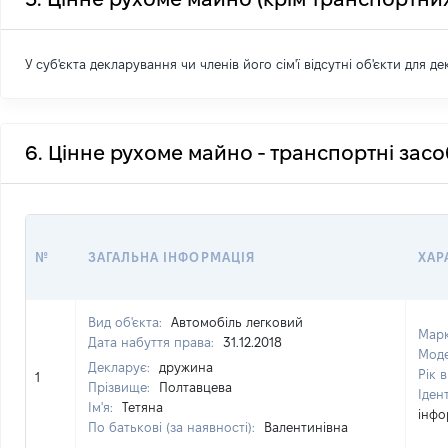
У суб'єкта декларування чи членів його сім'ї відсутні об'єкти для д
6. Цінне рухоме майно - транспортні зас
№
ЗАГАЛЬНА ІНФОРМАЦІЯ
ХАР
Вид об'єкта:
Автомобіль легковий
Мар
Дата набуття права:
31.12.2018
Мод
Декларує:
дружина
Рік 
1
Прізвище:
Полтавцева
Іден
Ім'я:
Тетяна
інфо
По батькові (за наявності):
Валентинівна