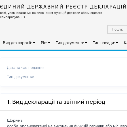
ЄДИНИЙ ДЕРЖАВНИЙ РЕЄСТР ДЕКЛАРАЦІ
осіб, уповноважених на виконання функцій держави або місцевого
самоврядування
Вид декларації:
Рік:
Тип документа:
Тип посади:
К
Дата та час подання:
Тип документа:
1. Вид декларації та звітний період
Щорічна
особи, уповноваженої на виконання функцій держави або місцев