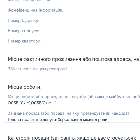
[Конфіденційна Інформація]:
Номер будинку:
Номер корпусу:
Номер квартири:
Місце фактичного проживання або поштова адреса, на я
Збігається з місцем реєстрації
Місце роботи:
Місце роботи або проходження служби
(або місце майбутньої ро
ОСББ "Скіф",ОСББ"Скіф-1"
Займана посада
(або посада, на яку претендуєте як кандидат)
:
Голова правління,депутатХерсонської міської ради
Категорія посади (заповніть, якщо це вас стосується):