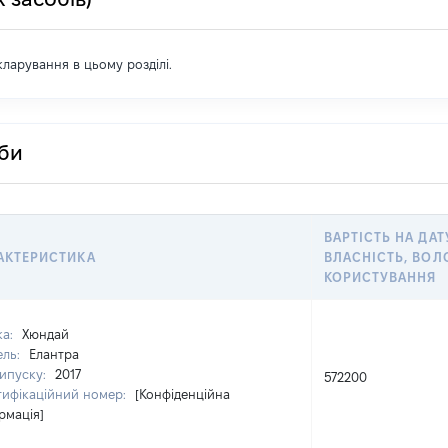
екларування в цьому розділі.
оби
ВАРТІСТЬ НА ДАТ
АКТЕРИСТИКА
ВЛАСНІСТЬ, ВОЛ
КОРИСТУВАННЯ
ка:
Хюндай
ель:
Елантра
випуску:
2017
572200
тифікаційний номер:
[Конфіденційна
рмація]