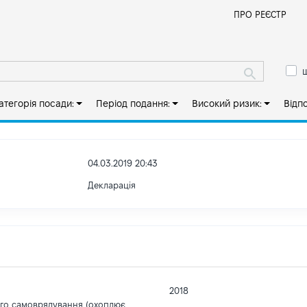
Й
ПРО РЕЄСТР
ш
атегорія посади:
Період подання:
Високий ризик:
Відп
04.03.2019 20:43
Декларація
2018
ого самоврядування (охоплює