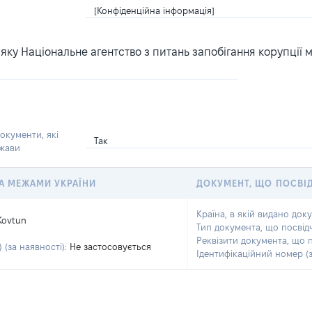
[Конфіденційна інформація]
ку Національне агентство з питань запобігання корупції 
окументи, які
Так
ржави
 ЗА МЕЖАМИ УКРАЇНИ
ДОКУМЕНТ, ЩО ПОСВІ
Країна, в якій видано док
Kovtun
Тип документа, що посвід
Реквізити документа, що 
 (за наявності):
Не застосовується
Ідентифікаційний номер (з