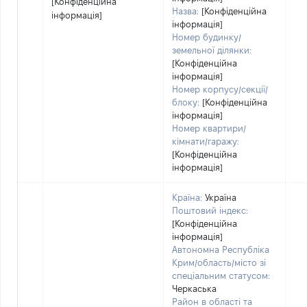
[Конфіденційна
Назва:
[Конфіденційна
інформація]
інформація]
Номер будинку/
земельної ділянки:
[Конфіденційна
інформація]
Номер корпусу/секції/
блоку:
[Конфіденційна
інформація]
Номер квартири/
кімнати/гаражу:
[Конфіденційна
інформація]
Країна:
Україна
Поштовий індекс:
[Конфіденційна
інформація]
Автономна Республіка
Крим/область/місто зі
спеціальним статусом:
Черкаська
Район в області та