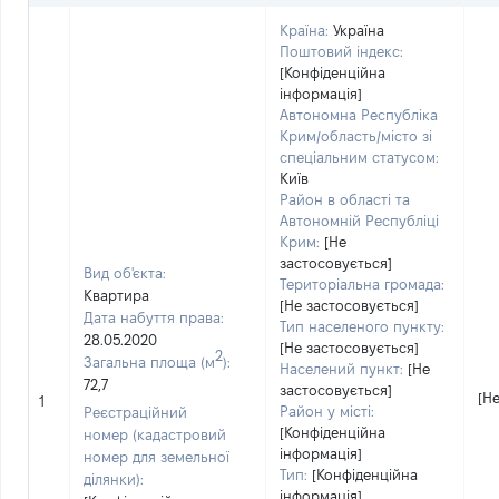
Країна:
Україна
Поштовий індекс:
[Конфіденційна
інформація]
Автономна Республіка
Крим/область/місто зі
спеціальним статусом:
Київ
Район в області та
Автономній Республіці
Крим:
[Не
застосовується]
Вид об'єкта:
Територіальна громада:
Квартира
[Не застосовується]
Дата набуття права:
Тип населеного пункту:
28.05.2020
[Не застосовується]
2
Загальна площа (м
):
Населений пункт:
[Не
72,7
застосовується]
[Н
1
Район у місті:
Реєстраційний
[Конфіденційна
номер (кадастровий
інформація]
номер для земельної
Тип:
[Конфіденційна
ділянки):
інформація]