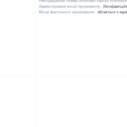
Реєстраційний номер облікової картки платника 
Зареєстроване місце проживання:
[Конфіденцій
Місце фактичного проживання:
збігається з за