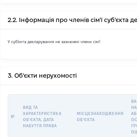
2.2. Інформація про членів сім'ї суб'єкта 
У суб'єкта декларування не зазначені члени сім'ї
3. Об'єкти нерухомості
ВА
ВИД ТА
НА
ХАРАКТЕРИСТИКА
МІСЦЕЗНАХОДЖЕННЯ
АБ
№
ОБʼЄКТА, ДАТА
ОБʼЄКТА
О
НАБУТТЯ ПРАВА
Г
ОЦ