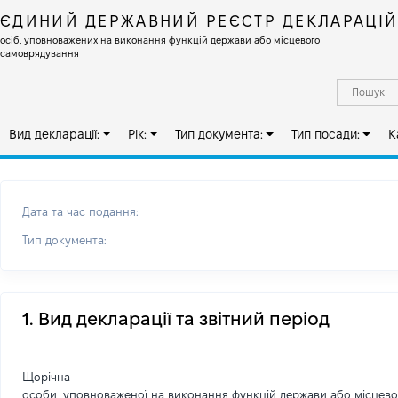
ЄДИНИЙ ДЕРЖАВНИЙ РЕЄСТР ДЕКЛАРАЦІ
осіб, уповноважених на виконання функцій держави або місцевого
самоврядування
Вид декларації:
Рік:
Тип документа:
Тип посади:
К
Дата та час подання:
Тип документа:
1. Вид декларації та звітний період
Щорічна
особи, уповноваженої на виконання функцій держави або місцев