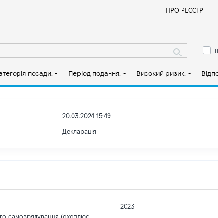
Й
ПРО РЕЄСТР
ш
атегорія посади:
Період подання:
Високий ризик:
Відп
20.03.2024 15:49
Декларація
2023
ого самоврядування (охоплює