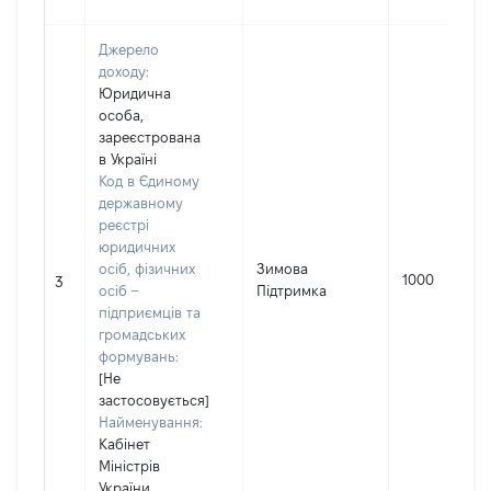
Джерело
доходу:
Юридична
особа,
зареєстрована
в Україні
Код в Єдиному
державному
реєстрі
юридичних
осіб, фізичних
Зимова
1000
3
осіб –
Підтримка
підприємців та
громадських
формувань:
[Не
застосовується]
Найменування:
Кабінет
Міністрів
України