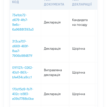
КОД
ПЕРІ
ДОКУМЕНТА
ДЕКЛАРАЦІЇ
73e1bb72-
d679-4fb7-
Кандидата
Декларація
2025
9e6c-
на посаду
6a9688f393a3
313ce707-
d669-469f-
Декларація
Щорічна
2024
8aa7-
7906b984871f
01f1127c-0262-
Виправлена
40d1-867c-
Щорічна
2023
декларація
bfe434ca9cc1
170d15d9-fb7f-
402c-b583-
Декларація
Щорічна
2023
e09d7788b0be