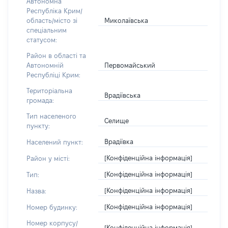
Автономна
Республіка Крим/
Миколаївська
область/місто зі
спеціальним
статусом:
Район в області та
Первомайський
Автономній
Республіці Крим:
Територіальна
Врадіївська
громада:
Тип населеного
Селище
пункту:
Врадіївка
Населений пункт:
[Конфіденційна інформація]
Район у місті:
[Конфіденційна інформація]
Тип:
[Конфіденційна інформація]
Назва:
[Конфіденційна інформація]
Номер будинку:
Номер корпусу/
[Конфіденційна інформація]