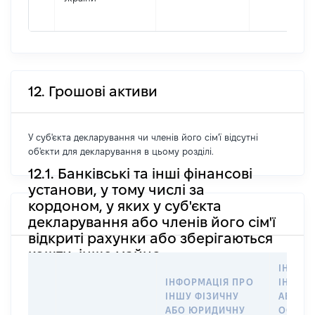
12. Грошові активи
У суб'єкта декларування чи членів його сім'ї відсутні
об'єкти для декларування в цьому розділі.
12.1. Банківські та інші фінансові
установи, у тому числі за
кордоном, у яких у суб'єкта
декларування або членів його сім'ї
відкриті рахунки або зберігаються
кошти, інше майно
ІНФОР
ІНФОРМАЦІЯ ПРО
ІНШУ 
ІНШУ ФІЗИЧНУ
АБО Ю
АБО ЮРИДИЧНУ
ОСОБУ,