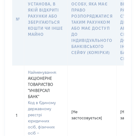
УСТАНОВА, В
ОСОБУ, ЯКА МАЄ
ВІДКР
ЯКІЙ ВІДКРИТІ
ПРАВО
РАХУНО
РАХУНКИ АБО
РОЗПОРЯДЖАТИСЯ
СУБ’ЄК
№
ЗБЕРІГАЮТЬСЯ
ТАКИМ РАХУНКОМ
ДЕКЛА
КОШТИ ЧИ ІНШЕ
АБО МАЄ ДОСТУП
АБО ЧЛ
МАЙНО
ДО
СІМ’Ї 
ІНДИВІДУАЛЬНОГО
ДОГОВ
БАНКІВСЬКОГО
ІНДИВ
СЕЙФУ (КОМІРКИ)
БАНКІ
СЕЙФУ 
Найменування:
АКЦІОНЕРНЕ
ТОВАРИСТВО
"УНІВЕРСАЛ
БАНК"
Код в Єдиному
державному
[Не
[Не
реєстрі
1
застосовується]
застосо
юридичних
осіб, фізичних
осіб –