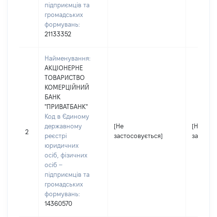
підприємців та
громадських
формувань:
21133352
Найменування:
АКЦІОНЕРНЕ
ТОВАРИСТВО
КОМЕРЦІЙНИЙ
БАНК
"ПРИВАТБАНК"
Код в Єдиному
державному
[Не
[Не
2
реєстрі
застосовується]
застосо
юридичних
осіб, фізичних
осіб –
підприємців та
громадських
формувань:
14360570