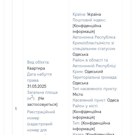
Країна:
Україна
Поштовий індекс:
[Конфіденційна
інформація]
Автономна Республіка
Крим/область/місто зі
спеціальним статусом:
Одеська
Район в області та
Вид об'єкта:
Автономній Республіці
Квартира
Крим:
Одеський
Дата набуття
Територіальна громада:
права:
Одеська
31.05.2025
Тип населеного пункту:
Загальна площа
Місто
2
(м
):
[Не
Населений пункт:
Одеса
застосовується]
[Не
Район у місті:
1
заст
[Конфіденційна
Реєстраційний
інформація]
номер
Тип:
[Конфіденційна
(кадастровий
інформація]
номер для
Назва:
[Конфіденційна