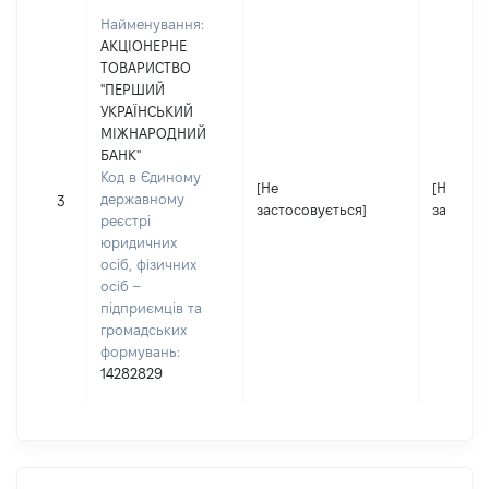
Найменування:
АКЦІОНЕРНЕ
ТОВАРИСТВО
"ПЕРШИЙ
УКРАЇНСЬКИЙ
МІЖНАРОДНИЙ
БАНК"
Код в Єдиному
[Не
[Не
державному
3
застосовується]
застосо
реєстрі
юридичних
осіб, фізичних
осіб –
підприємців та
громадських
формувань:
14282829