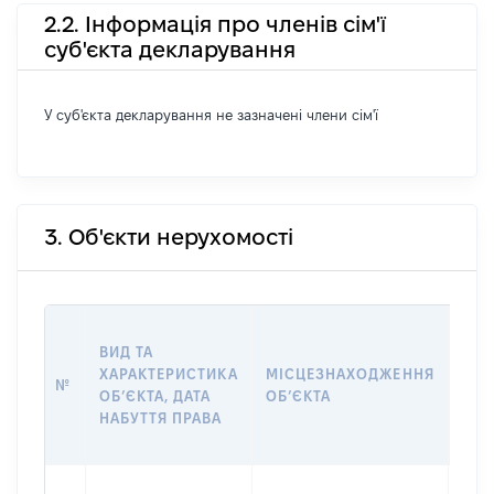
2.2. Інформація про членів сім'ї
суб'єкта декларування
У суб'єкта декларування не зазначені члени сім'ї
3. Об'єкти нерухомості
ВАР
ВИД ТА
ДАТ
ХАРАКТЕРИСТИКА
МІСЦЕЗНАХОДЖЕННЯ
ПРА
№
ОБʼЄКТА, ДАТА
ОБʼЄКТА
ОС
НАБУТТЯ ПРАВА
ГР
ОЦІ