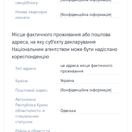
секції/блоку:
Номер квартири/
[Конфіденційна інформація]
кімнати:
Місце фактичного проживання або поштова
адреса, на яку суб’єкту декларування
Національним агентством може бути надіслано
кореспонденцію
це адреса місця фактичного
Тип адреси:
проживання
Україна
Країна:
[Конфіденційна інформація]
Поштовий індекс:
Автономна
Республіка Крим/
Одеська
область/місто зі
спеціальним
статусом:
Район в області та