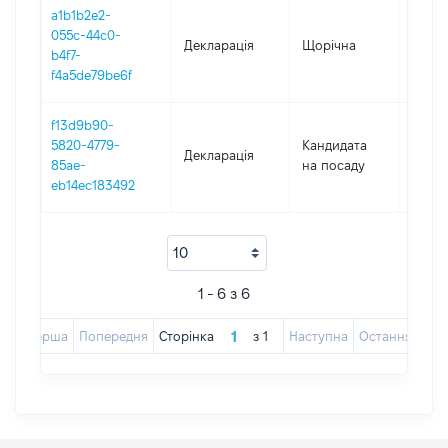
a1b1b2e2-
055c-44c0-
Декларація
Щорічна
2022
b4f7-
f4a5de79be6f
f13d9b90-
5820-4779-
Кандидата
Декларація
2021
85ae-
на посаду
eb14ec183492
1 - 6 з 6
Перша
Попередня
Сторінка
з
1
Наступна
Остання