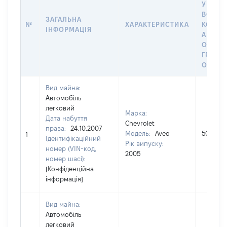
У ВЛАС
ВОЛОД
ЗАГАЛЬНА
№
ХАРАКТЕРИСТИКА
КОРИС
ІНФОРМАЦІЯ
АБО З
ОСТА
ГРОШ
ОЦІНК
Вид майна:
Автомобіль
легковий
Марка:
Дата набуття
Chevrolet
права:
24.10.2007
Модель:
Aveo
50000
1
Ідентифікаційний
Рік випуску:
номер (VIN-код,
2005
номер шасі):
[Конфіденційна
інформація]
Вид майна:
Автомобіль
легковий