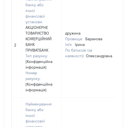
банку або
іншої
фінансової
установи:
АКЦІОНЕРНЕ
ТОВАРИСТВО
дружина
КОМЕРЦІЙНИЙ
Прізвище:
Баранова
[
БАНК
Ім'я:
Ірина
2
з
ПРИВАТБАНК
По батькові (за
Тип рахунку:
наявності):
Олександрівна
[Конфіденційна
інформація]
Номер
рахунку:
[Конфіденційна
інформація]
Найменування
банку або
іншої
фінансової
установи: