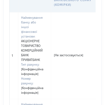
БАНКІВСЬКОГО СЕЙФУ
А
(КОМІРКИ)
Й
Найменування
банку або
іншої
фінансової
установи:
АКЦІОНЕРНЕ
ТОВАРИСТВО
КОМЕРЦІЙНИЙ
[
БАНК
[Не застосовується]
1
з
ПРИВАТБАНК
Тип рахунку:
[Конфіденційна
інформація]
Номер
рахунку:
[Конфіденційна
інформація]
Найменування