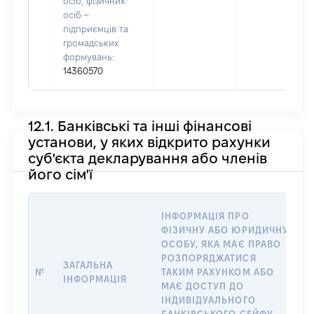
осіб, фізичних
осіб –
підприємців та
громадських
формувань:
14360570
12.1. Банківські та інші фінансові
установи, у яких відкрито рахунки
суб'єкта декларування або членів
його сім'ї
ІНФОРМАЦІЯ ПРО
П
ФІЗИЧНУ АБО ЮРИДИЧНУ
ОСОБУ, ЯКА МАЄ ПРАВО
О
РОЗПОРЯДЖАТИСЯ
ЗАГАЛЬНА
В
№
ТАКИМ РАХУНКОМ АБО
ІНФОРМАЦІЯ
Р
МАЄ ДОСТУП ДО
І
ІНДИВІДУАЛЬНОГО