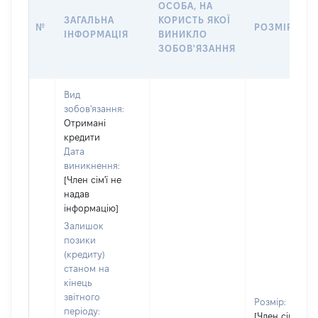
ОСОБА, НА
ЗАГАЛЬНА
КОРИСТЬ ЯКОЇ
№
РОЗМІР
ІНФОРМАЦІЯ
ВИНИКЛО
ЗОБОВ'ЯЗАННЯ
Вид
зобов'язання:
Отримані
кредити
Дата
виникнення:
[Член сім'ї не
надав
інформацію]
Залишок
позики
(кредиту)
станом на
кінець
звітного
Розмір:
періоду:
[Член сім'ї