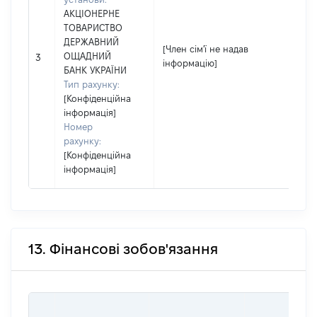
АКЦІОНЕРНЕ
ТОВАРИСТВО
ДЕРЖАВНИЙ
[
[Член сім'ї не надав
ОЩАДНИЙ
н
3
інформацію]
БАНК УКРАЇНИ
і
Тип рахунку:
[Конфіденційна
інформація]
Номер
рахунку:
[Конфіденційна
інформація]
13. Фінансові зобов'язання