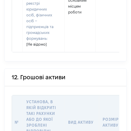
основним
реєстрі
місцем
юридичних
роботи
осіб, фізичних
осіб –
підприємців та
громадських
формувань:
[Не відомо]
12. Грошові активи
УСТАНОВА, В
ЯКІЙ ВІДКРИТІ
ТАКІ РАХУНКИ
АБО ДО ЯКОЇ
РОЗМІР
№
ВИД АКТИВУ
ЗРОБЛЕНІ
АКТИВУ