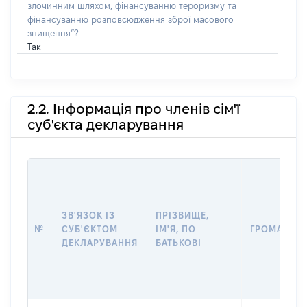
злочинним шляхом, фінансуванню тероризму та
фінансуванню розповсюдження зброї масового
знищення”?
Так
2.2. Інформація про членів сім'ї
суб'єкта декларування
ЗВ'ЯЗОК ІЗ
ПРІЗВИЩЕ,
№
СУБ'ЄКТОМ
ІМ'Я, ПО
ГРОМАДЯН
ДЕКЛАРУВАННЯ
БАТЬКОВІ