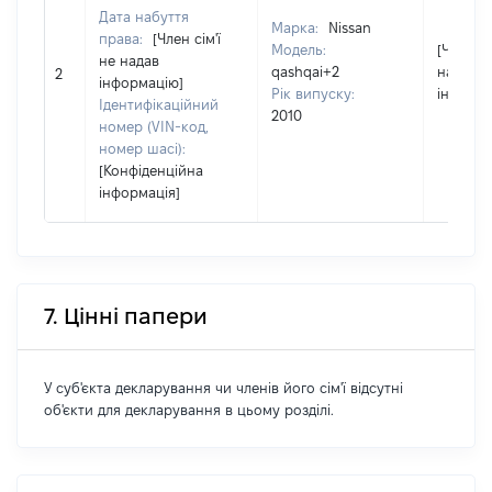
Дата набуття
Марка:
Nissan
права:
[Член сім'ї
Модель:
[Член сі
не надав
qashqai+2
надав
2
інформацію]
Рік випуску:
інформа
Ідентифікаційний
2010
номер (VIN-код,
номер шасі):
[Конфіденційна
інформація]
7. Цінні папери
У суб'єкта декларування чи членів його сім'ї відсутні
об'єкти для декларування в цьому розділі.