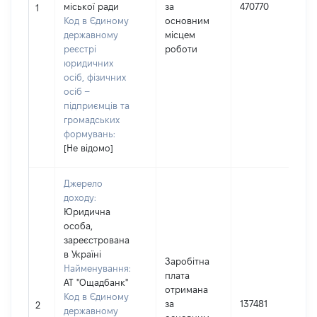
міської ради
за
470770
1
Код в Єдиному
основним
державному
місцем
реєстрі
роботи
юридичних
осіб, фізичних
осіб –
підприємців та
громадських
формувань:
[Не відомо]
Джерело
доходу:
Юридична
особа,
зареєстрована
в Україні
Заробітна
Найменування:
плата
АТ "Ощадбанк"
отримана
Код в Єдиному
за
137481
І
2
державному