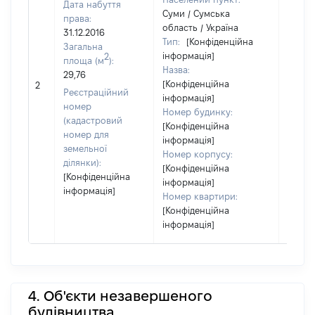
Дата набуття
Суми / Сумська
права:
область / Україна
31.12.2016
Тип:
[Конфіденційна
Загальна
інформація]
2
площа (м
):
Назва:
29,76
[Конфіденційна
[Не ві
2
Реєстраційний
інформація]
номер
Номер будинку:
(кадастровий
[Конфіденційна
номер для
інформація]
земельної
Номер корпусу:
ділянки):
[Конфіденційна
[Конфіденційна
інформація]
інформація]
Номер квартири:
[Конфіденційна
інформація]
4. Об'єкти незавершеного
будівництва