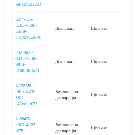
7e6391c6a8d3
d5147525-
bc9e-4d86-
Декларація
Щорічна
202
b3d6-
237209cb2d16
ed7c8fcb-
0345-4ad9-
Декларація
Щорічна
202
961d-
5466ff951e7d
37f22726-
c10b-4a76-
Виправлена
Щорічна
202
8512-
декларація
c4ffccfe9717
2c55471a-
e902-4d97-
Виправлена
Щорічна
202
bf75-
декларація