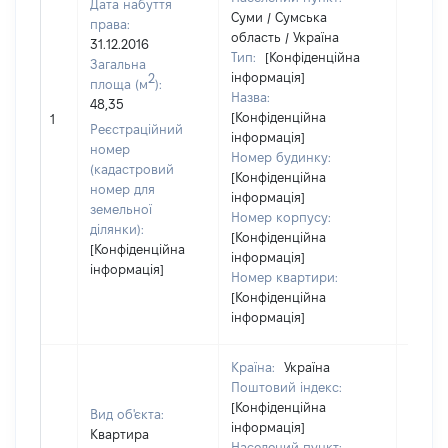
Дата набуття
Суми / Сумська
права:
область / Україна
31.12.2016
Тип:
[Конфіденційна
Загальна
інформація]
2
площа (м
):
Назва:
48,35
[Конфіденційна
[Не ві
1
Реєстраційний
інформація]
номер
Номер будинку:
(кадастровий
[Конфіденційна
номер для
інформація]
земельної
Номер корпусу:
ділянки):
[Конфіденційна
[Конфіденційна
інформація]
інформація]
Номер квартири:
[Конфіденційна
інформація]
Країна:
Україна
Поштовий індекс:
[Конфіденційна
Вид об'єкта:
інформація]
Квартира
Населений пункт: