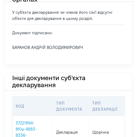
У суб'єкта декларування чи членів його сім'ї відсутні
об'єкти для декларування в цьому розділі.
Документ підписано:
БАРАНОВ АНДРІЙ ВОЛОДИМИРОВИЧ
Інші документи суб'єкта
декларування
ТИП
ТИП
КОД
ПЕ
ДОКУМЕНТА
ДЕКЛАРАЦІЇ
37221994-
8f0a-4883-
Декларація
Щорічна
202
8336-