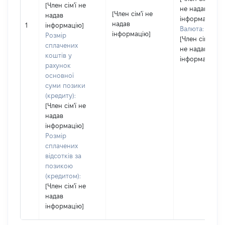
[Член сім'ї не
не надав
[Член сім'ї не
надав
інформацію]
надав
1
інформацію]
Валюта:
інформацію]
Розмір
[Член сім'ї
сплачених
не надав
коштів у
інформацію]
рахунок
основної
суми позики
(кредиту):
[Член сім'ї не
надав
інформацію]
Розмір
сплачених
відсотків за
позикою
(кредитом):
[Член сім'ї не
надав
інформацію]