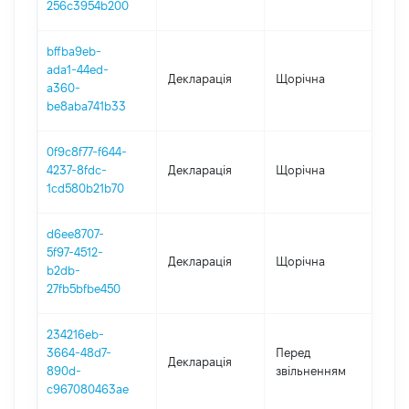
256c3954b200
bffba9eb-
ada1-44ed-
Декларація
Щорічна
202
a360-
be8aba741b33
0f9c8f77-f644-
4237-8fdc-
Декларація
Щорічна
202
1cd580b21b70
d6ee8707-
5f97-4512-
Декларація
Щорічна
202
b2db-
27fb5bfbe450
234216eb-
01.0
3664-48d7-
Перед
Декларація
-
890d-
звільненням
04.1
c967080463ae