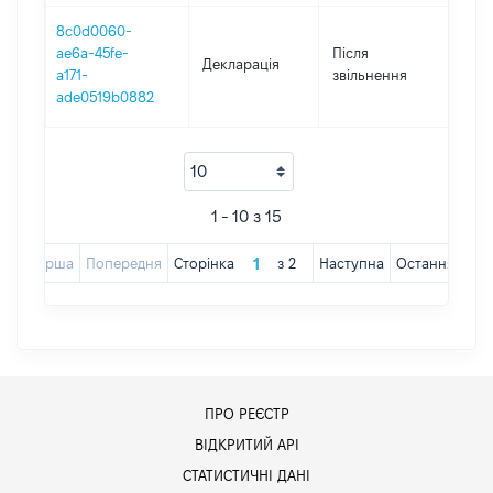
8c0d0060-
ae6a-45fe-
Після
Декларація
201
a171-
звільнення
ade0519b0882
1 - 10 з 15
Перша
Попередня
Сторінка
з
2
Наступна
Остання
ПРО РЕЄСТР
ВІДКРИТИЙ АРІ
СТАТИСТИЧНІ ДАНІ