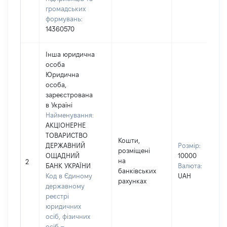
громадських
формувань:
14360570
Інша юридична
особа
Юридична
особа,
зареєстрована
в Україні
Найменування:
АКЦІОНЕРНЕ
ТОВАРИСТВО
Кошти,
ДЕРЖАВНИЙ
Розмір:
розміщені
ОЩАДНИЙ
10000
на
2
БАНК УКРАЇНИ
Валюта:
банківських
Код в Єдиному
UAH
рахунках
державному
реєстрі
юридичних
осіб, фізичних
осіб –