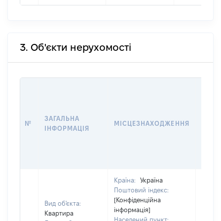
3. Об'єкти нерухомості
ВАРТ
ДАТУ
НАБУ
ЗАГАЛЬНА
ПРАВ
№
МІСЦЕЗНАХОДЖЕННЯ
ІНФОРМАЦІЯ
ЗА
ОСТ
ГРО
ОЦІ
Країна:
Україна
Поштовий індекс:
[Конфіденційна
Вид об'єкта:
інформація]
Квартира
Населений пункт: