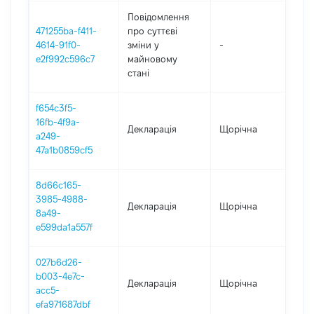
Повідомлення
471255ba-f411-
про суттєві
4614-91f0-
зміни y
-
202
e2f992c596c7
майновому
стані
f654c3f5-
16fb-4f9a-
Декларація
Щорічна
202
a249-
47a1b0859cf5
8d66c165-
3985-4988-
Декларація
Щорічна
202
8a49-
e599da1a557f
027b6d26-
b003-4e7c-
Декларація
Щорічна
202
acc5-
efa971687dbf