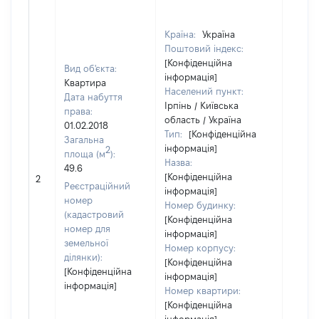
Країна:
Україна
Поштовий індекс:
[Конфіденційна
Вид об'єкта:
інформація]
Квартира
Населений пункт:
Дата набуття
Ірпінь / Київська
права:
область / Україна
01.02.2018
Тип:
[Конфіденційна
Загальна
інформація]
2
площа (м
):
Назва:
49.6
[Конфіденційна
[Не ві
2
Реєстраційний
інформація]
номер
Номер будинку:
(кадастровий
[Конфіденційна
номер для
інформація]
земельної
Номер корпусу:
ділянки):
[Конфіденційна
[Конфіденційна
інформація]
інформація]
Номер квартири:
[Конфіденційна