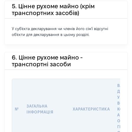
5. Цінне рухоме майно (крім
транспортних засобів)
У суб'єкта декларування чи членів його сім'ї відсутні
об'єкти для декларування в цьому розділі.
6. Цінне рухоме майно -
транспортні засоби
ВАРТІС
ДАТУ 
У ВЛАС
ВОЛОД
ЗАГАЛЬНА
№
ХАРАКТЕРИСТИКА
КОРИС
ІНФОРМАЦІЯ
АБО З
ОСТА
ГРОШ