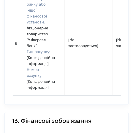
банку або
іншої
фінансової
установи:
Акціонерне
товариство
"Універсал
[Не
[Не
6
банк"
застосовується]
застосов
Тип рахунку:
[Конфіденційна
інформація]
Номер
рахунку:
[Конфіденційна
інформація]
13. Фінансові зобов'язання