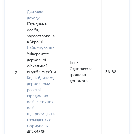
Джерело
доходу:
Юридична
особа,
зареєстрована
в Україні
Найменування:
Університет
державної
Інше
фіскальної
Одноразова
служби України
36168
2
грошова
Код в Єдиному
допомога
державному
реєстрі
юридичних
осіб, фізичних
осіб –
підприємців та
громадських
формувань:
40233365