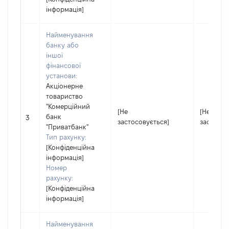
інформація]
Найменування
банку або
іншої
фінансової
установи:
Акціонерне
товариство
"Комерційний
[Не
[Не
банк
3
застосовується]
застосов
"Приватбанк"
Тип рахунку:
[Конфіденційна
інформація]
Номер
рахунку:
[Конфіденційна
інформація]
Найменування