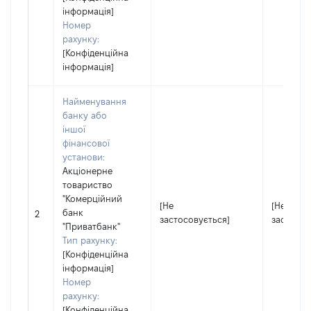
інформація]
Номер
рахунку:
[Конфіденційна
інформація]
Найменування
банку або
іншої
фінансової
установи:
Акціонерне
товариство
"Комерційний
[Не
[Не
банк
2
застосовується]
застосов
"Приватбанк"
Тип рахунку:
[Конфіденційна
інформація]
Номер
рахунку:
[Конфіденційна