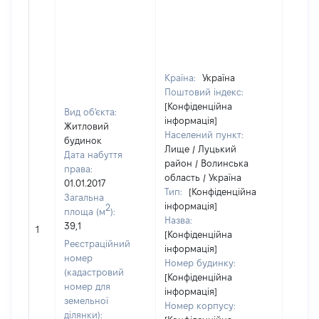
Країна:
Україна
Поштовий індекс:
[Конфіденційна
Вид об'єкта:
інформація]
Житловий
Населений пункт:
будинок
Лище / Луцький
Дата набуття
район / Волинська
права:
область / Україна
01.01.2017
Тип:
[Конфіденційна
Загальна
інформація]
2
площа (м
):
Назва:
39,1
[Не ві
1
[Конфіденційна
Реєстраційний
інформація]
номер
Номер будинку:
(кадастровий
[Конфіденційна
номер для
інформація]
земельної
Номер корпусу:
ділянки):