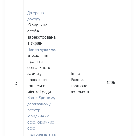
Джерело
доходу:
Юридична
особа,
зареєстрована
в Україні
Найменування:
Управління
праці та
соціального
захисту
Інше
населення
Разова
1295
3
Ірпінської
грошова
міської ради
допомога
Код в Єдиному
державному
реєстрі
юридичних
осіб, фізичних
осіб –
підприємців та