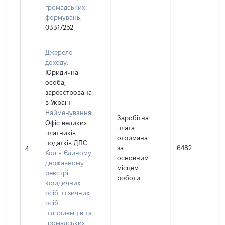
громадських
формувань:
03317252
Джерело
доходу:
Юридична
особа,
зареєстрована
в Україні
Найменування:
Заробітна
Офіс великих
плата
платників
отримана
податків ДПС
за
6482
4
Код в Єдиному
основним
державному
місцем
реєстрі
роботи
юридичних
осіб, фізичних
осіб –
підприємців та
громадських