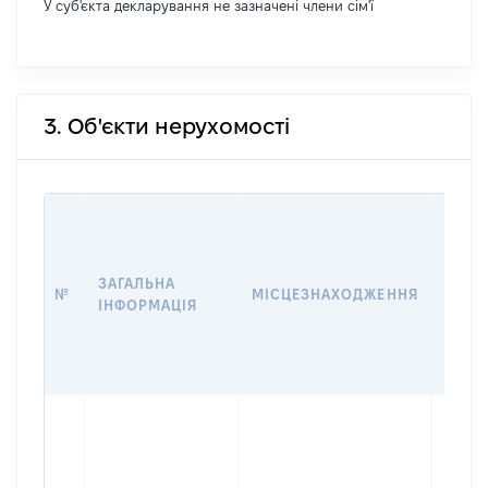
У суб'єкта декларування не зазначені члени сім'ї
3. Об'єкти нерухомості
ВАРТ
ДАТУ
НАБУ
ЗАГАЛЬНА
ПРАВ
№
МІСЦЕЗНАХОДЖЕННЯ
ІНФОРМАЦІЯ
ЗА
ОСТ
ГРО
ОЦІ