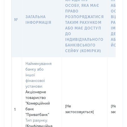
ОСОБУ, ЯКА МАЄ
АБО Ю
ПРАВО
ОСОБУ,
ЗАГАЛЬНА
РОЗПОРЯДЖАТИСЯ
ВІДКРИ
№
ІНФОРМАЦІЯ
ТАКИМ РАХУНКОМ
РАХУНО
АБО МАЄ ДОСТУП
ІМ’Я СУ
ДО
ДЕКЛАР
ІНДИВІДУАЛЬНОГО
АБО ЧЛ
БАНКІВСЬКОГО
ЙОГО СІ
СЕЙФУ (КОМІРКИ)
Найменування
банку або
іншої
фінансової
установи:
Акціонерне
товариство
"Комерційний
[Не
[Не
банк
1
застосовується]
застосов
"Приватбанк"
Тип рахунку:
[Конфіденційна