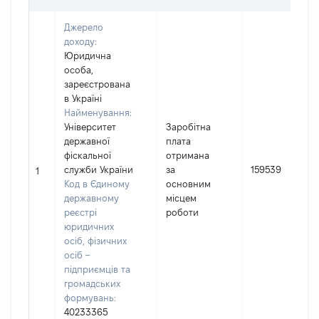
Джерело
доходу:
Юридична
особа,
зареєстрована
в Україні
Найменування:
Університет
Заробітна
державної
плата
фіскальної
отримана
служби України
за
159539
1
Код в Єдиному
основним
державному
місцем
реєстрі
роботи
юридичних
осіб, фізичних
осіб –
підприємців та
громадських
формувань:
40233365