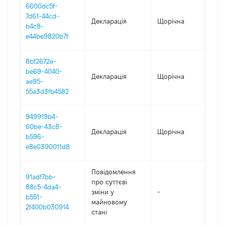
6600dc5f-
7d61-44cd-
Декларація
Щорічна
202
b4c8-
e44be9820b7f
8bf2672e-
be69-4040-
Декларація
Щорічна
202
ae95-
55a3d3fb4582
949919b4-
60be-43c8-
Декларація
Щорічна
202
b596-
e8e0390011d8
Повідомлення
91adf7bb-
про суттєві
88c5-4da4-
зміни y
-
202
b551-
майновому
2f400b030914
стані