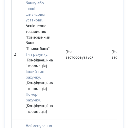
банку або
іншої
фінансової
установи:
Акціонерне
товариство
"Комерційний
банк
"Приватбанк"
[Не
[Не
Тип рахунку:
4
застосовується]
застосов
[Конфіденційна
інформація]
Інший тип
рахунку:
[Конфіденційна
інформація]
Номер
рахунку:
[Конфіденційна
інформація]
Найменування