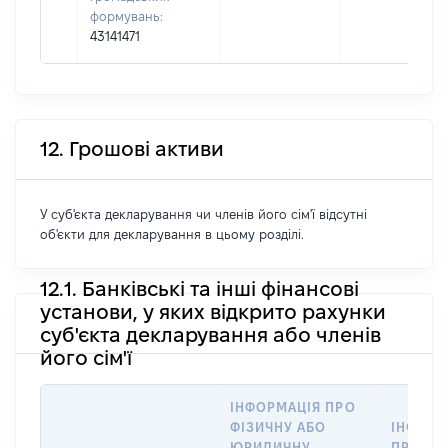
формувань:
43141471
12. Грошові активи
У суб'єкта декларування чи членів його сім'ї відсутні
об'єкти для декларування в цьому розділі.
12.1. Банківські та інші фінансові
установи, у яких відкрито рахунки
суб'єкта декларування або членів
його сім'ї
ІНФОРМАЦІЯ ПРО
ФІЗИЧНУ АБО
ІНФОРМ
ЮРИДИЧНУ
ПРО ФІ