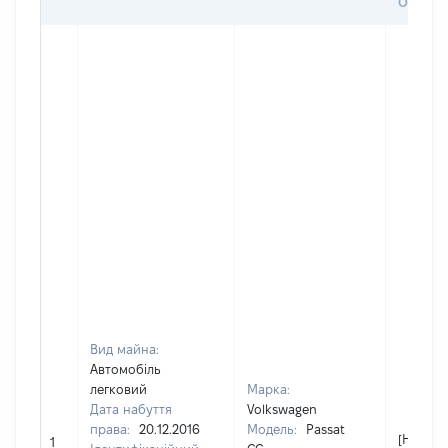
ОЦІНК
Вид майна:
Автомобіль
легковий
Марка:
Дата набуття
Volkswagen
права:
20.12.2016
Модель:
Passat
[Не від
1