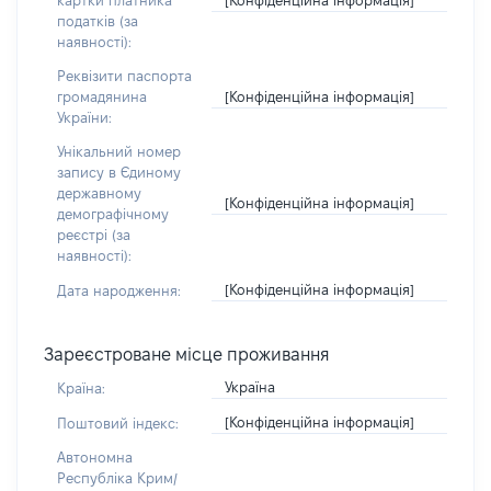
картки платника
податків (за
наявності):
Реквізити паспорта
[Конфіденційна інформація]
громадянина
України:
Унікальний номер
запису в Єдиному
державному
[Конфіденційна інформація]
демографічному
реєстрі (за
наявності):
[Конфіденційна інформація]
Дата народження:
Зареєстроване місце проживання
Україна
Країна:
[Конфіденційна інформація]
Поштовий індекс:
Автономна
Республіка Крим/