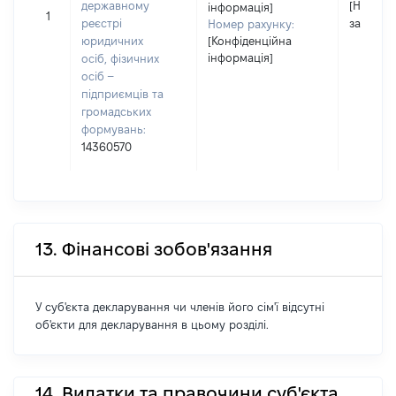
державному
[Не
інформація]
1
реєстрі
застосо
Номер рахунку:
юридичних
[Конфіденційна
інформація]
осіб, фізичних
осіб –
підприємців та
громадських
формувань:
14360570
13. Фінансові зобов'язання
У суб'єкта декларування чи членів його сім'ї відсутні
об'єкти для декларування в цьому розділі.
14. Видатки та правочини суб'єкта