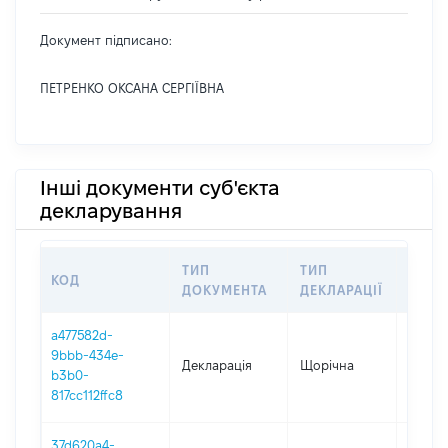
Документ підписано:
ПЕТРЕНКО ОКСАНА СЕРГІЇВНА
Інші документи суб'єкта
декларування
ТИП
ТИП
КОД
ПЕРІ
ДОКУМЕНТА
ДЕКЛАРАЦІЇ
a477582d-
9bbb-434e-
Декларація
Щорічна
2025
b3b0-
817cc112ffc8
37d620a4-