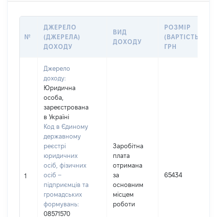
ДЖЕРЕЛО
РОЗМІР
ВИД
№
(ДЖЕРЕЛА)
(ВАРТІСТЬ),
ДОХОДУ
ДОХОДУ
ГРН
Джерело
доходу:
Юридична
особа,
зареєстрована
в Україні
Код в Єдиному
державному
реєстрі
Заробітна
юридичних
плата
осіб, фізичних
отримана
осіб –
за
65434
1
підприємців та
основним
громадських
місцем
формувань:
роботи
08571570