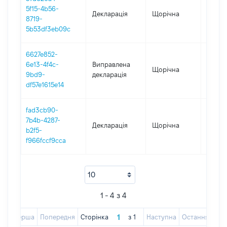
5f15-4b56-
Декларація
Щорічна
2024
8719-
5b53df3eb09c
6627e852-
6e13-4f4c-
Виправлена
Щорічна
2022
9bd9-
декларація
df57e1615e14
fad3cb90-
7b4b-4287-
Декларація
Щорічна
2022
b2f5-
f966fccf9cca
1 - 4 з 4
Перша
Попередня
Сторінка
з
1
Наступна
Остання