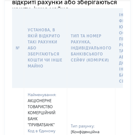
відкриті рахунки або зберігаються
кошти, інше майно
ІНФОР
ФІЗИЧН
ЮРИДИ
УСТАНОВА, В
ОСОБУ,
ЯКІЙ ВІДКРИТО
ТИП ТА НОМЕР
ПРАВО
ТАКІ РАХУНКИ
РАХУНКА,
РОЗПО
№
АБО
ІНДИВІДУАЛЬНОГО
ТАКИМ
ЗБЕРІГАЮТЬСЯ
БАНКІВСЬКОГО
АБО М
КОШТИ ЧИ ІНШЕ
СЕЙФУ (КОМІРКИ)
ДО
МАЙНО
ІНДИВ
БАНКІ
СЕЙФУ 
Найменування:
АКЦІОНЕРНЕ
ТОВАРИСТВО
КОМЕРЦІЙНИЙ
БАНК
"ПРИВАТБАНК"
Тип рахунку:
Код в Єдиному
[Конфіденційна