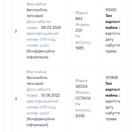
Вид майна:
Автомобіль
10000
Марка:
легковий
Тип
ВАЗ
Дата набуття
вартості
Модель:
права:
08.03.2024
майна:
це
2121
2
Ідентифікаційний
вартість на
Рік
номер (VIN-код,
дату
випуску:
номер шасі):
набуття
1985
[Конфіденційна
права
інформація]
Вид майна:
Автомобіль
101906
Марка:
легковий
Тип
SKODA
Дата набуття
вартості
Модель:
права:
10.08.2022
майна:
це
OCTAVIA
3
Ідентифікаційний
вартість на
Рік
номер (VIN-код,
дату
випуску:
номер шасі):
набуття
2006
[Конфіденційна
права
інформація]