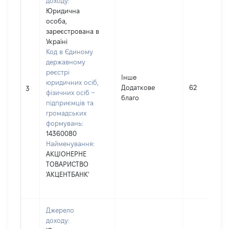
доходу:
Юридична
особа,
зареєстрована в
Україні
Код в Єдиному
державному
реєстрі
Інше
юридичних осіб,
Додаткове
62
3
фізичних осіб –
благо
підприємців та
громадських
формувань:
14360080
Найменування:
АКЦІОНЕРНЕ
ТОВАРИСТВО
'АКЦЕНТБАНК'
Джерело
доходу: