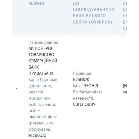
МАЙНО
ДО
СІМ’Ї 
ІНДИВІДУАЛЬНОГО
ДОГОВ
БАНКІВСЬКОГО
ІНДИВ
СЕЙФУ (КОМІРКИ)
БАНКІ
СЕЙФУ 
Найменування:
АКЦІОНЕРНЕ
ТОВАРИСТВО
КОМЕРЦІЙНИЙ
БАНК
ПРИВАТБАНК
Прізвище:
Код в Єдиному
БУБНЮК
державному
Ім'я:
ЛЕОНІД
[Не
1
реєстрі
По батькові (за
застосо
юридичних
наявності):
осіб, фізичних
ЄВГЕНОВИЧ
осіб –
підприємців та
громадських
формувань:
14360570