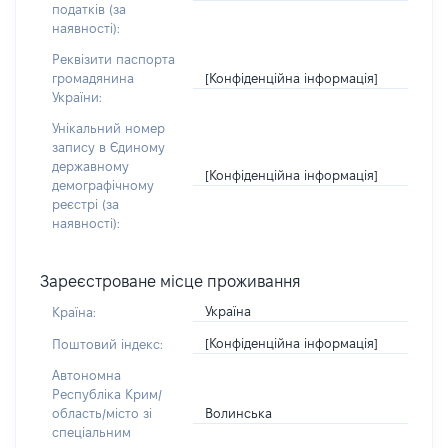
податків (за
наявності):
Реквізити паспорта
[Конфіденційна інформація]
громадянина
України:
Унікальний номер
запису в Єдиному
державному
[Конфіденційна інформація]
демографічному
реєстрі (за
наявності):
Зареєстроване місце проживання
Україна
Країна:
[Конфіденційна інформація]
Поштовий індекс:
Автономна
Республіка Крим/
Волинська
область/місто зі
спеціальним