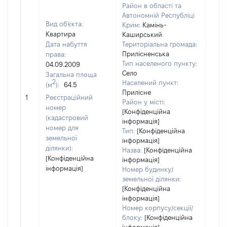
Район в області та
Автономній Республіці
Вид об'єкта:
Крим:
Камінь-
Квартира
Каширський
Дата набуття
Територіальна громада:
Прилісненська
права:
Тип населеного пункту:
04.09.2009
Село
Загальна площа
2
Населений пункт:
(м
):
64.5
Прилісне
[Не 
1
Реєстраційний
Район у місті:
номер
[Конфіденційна
(кадастровий
інформація]
номер для
Тип:
[Конфіденційна
земельної
інформація]
ділянки):
Назва:
[Конфіденційна
[Конфіденційна
інформація]
інформація]
Номер будинку/
земельної ділянки:
[Конфіденційна
інформація]
Номер корпусу/секції/
блоку:
[Конфіденційна