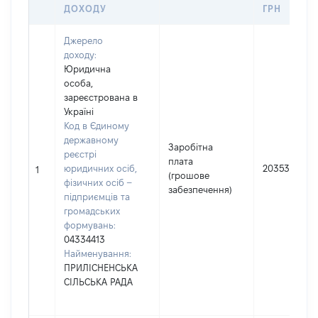
ДОХОДУ
ГРН
Джерело
доходу:
Юридична
особа,
зареєстрована в
Україні
Код в Єдиному
державному
Заробітна
реєстрі
плата
юридичних осіб,
203537
1
(грошове
фізичних осіб –
забезпечення)
підприємців та
громадських
формувань:
04334413
Найменування:
ПРИЛІСНЕНСЬКА
СІЛЬСЬКА РАДА