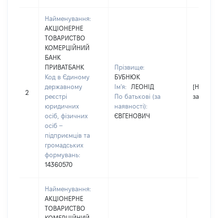
Найменування:
АКЦІОНЕРНЕ
ТОВАРИСТВО
КОМЕРЦІЙНИЙ
БАНК
ПРИВАТБАНК
Прізвище:
Код в Єдиному
БУБНЮК
державному
Ім'я:
ЛЕОНІД
[Не
2
реєстрі
По батькові (за
застосо
юридичних
наявності):
осіб, фізичних
ЄВГЕНОВИЧ
осіб –
підприємців та
громадських
формувань:
14360570
Найменування:
АКЦІОНЕРНЕ
ТОВАРИСТВО