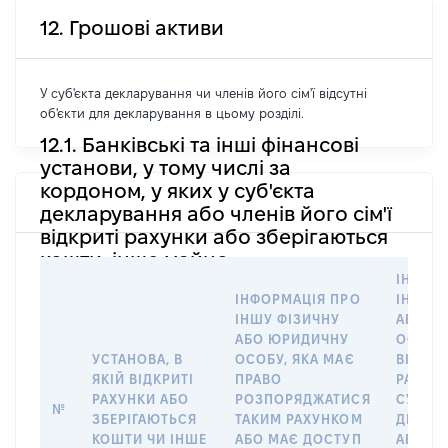
12. Грошові активи
У суб'єкта декларування чи членів його сім'ї відсутні
об'єкти для декларування в цьому розділі.
12.1. Банківські та інші фінансові
установи, у тому числі за
кордоном, у яких у суб'єкта
декларування або членів його сім'ї
відкриті рахунки або зберігаються
кошти, інше майно
ІНФОР
ІНФОРМАЦІЯ ПРО
ІНШУ 
ІНШУ ФІЗИЧНУ
АБО Ю
АБО ЮРИДИЧНУ
ОСОБУ,
УСТАНОВА, В
ОСОБУ, ЯКА МАЄ
ВІДКР
ЯКІЙ ВІДКРИТІ
ПРАВО
РАХУНО
РАХУНКИ АБО
РОЗПОРЯДЖАТИСЯ
СУБ’ЄК
№
ЗБЕРІГАЮТЬСЯ
ТАКИМ РАХУНКОМ
ДЕКЛА
КОШТИ ЧИ ІНШЕ
АБО МАЄ ДОСТУП
АБО ЧЛ