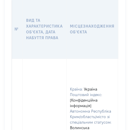
ВАР
ДАТ
НАБ
ВИД ТА
ПРА
ХАРАКТЕРИСТИКА
МІСЦЕЗНАХОДЖЕННЯ
№
ЗА
ОБʼЄКТА, ДАТА
ОБʼЄКТА
ОС
НАБУТТЯ ПРАВА
ГР
ОЦІ
ГРН
Країна:
Україна
Поштовий індекс:
[Конфіденційна
інформація]
Автономна Республіка
Крим/область/місто зі
спеціальним статусом:
Волинська