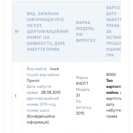
ВАРТІСТЬ Н
ВИД, ЗАГАЛЬНА
ДАТУ
ІНФОРМАЦІЯ ПРО
НАБУТТЯ
МАРКА,
ОБʼЄКТ,
ПРАВА АБО
МОДЕЛЬ,
№
ІДЕНТИФІКАЦІЙНИЙ
ЗА
РІК
НОМЕР (ЗА
ОСТАННЬО
ВИПУСКУ
НАЯВНОСТІ), ДАТА
ГРОШОВОЮ
НАБУТТЯ ПРАВА
ОЦІНКОЮ,
ГРН
Вид майна:
Інше
Інший вид майна:
8000
Марка:
Причіп
Тип
КНОТТ
Дата набуття
вартості
Модель:
права:
28.08.2015
майна:
це
31
1
Ідентифікаційний
вартість на
Рік
номер (VIN-код,
дату
випуску:
номер шасі):
набуття
2015
[Конфіденційна
права
інформація]