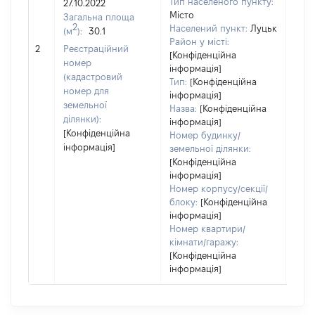
Тип населеного пункту:
27.10.2022
Місто
Загальна площа
2
Населений пункт:
Луцьк
(м
):
30.1
Район у місті:
[Не 
2
Реєстраційний
[Конфіденційна
номер
інформація]
(кадастровий
Тип:
[Конфіденційна
номер для
інформація]
земельної
Назва:
[Конфіденційна
ділянки):
інформація]
[Конфіденційна
Номер будинку/
інформація]
земельної ділянки:
[Конфіденційна
інформація]
Номер корпусу/секції/
блоку:
[Конфіденційна
інформація]
Номер квартири/
кімнати/гаражу:
[Конфіденційна
інформація]