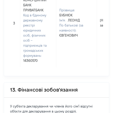
КОМЕРЦІЙНИЙ
БАНК
ПРИВАТБАНК
Прізвище:
Код в Єдиному
БУБНЮК
державному
Ім'я:
ЛЕОНІД
[Не
3
реєстрі
По батькові (за
застосо
юридичних
наявності):
осіб, фізичних
ЄВГЕНОВИЧ
осіб –
підприємців та
громадських
формувань:
14360570
13. Фінансові зобов'язання
У суб'єкта декларування чи членів його сім'ї відсутні
об'єкти для декларування в цьому розділі.