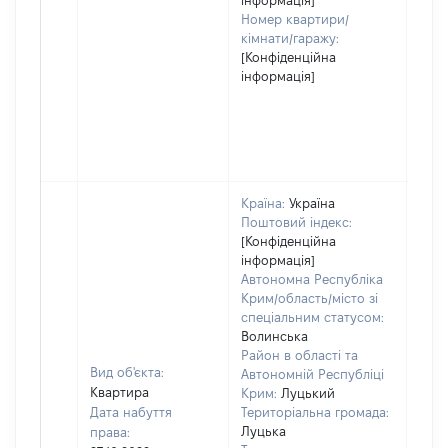
інформація]
Номер квартири/
кімнати/гаражу:
[Конфіденційна
інформація]
Країна:
Україна
Поштовий індекс:
[Конфіденційна
інформація]
Автономна Республіка
Крим/область/місто зі
спеціальним статусом:
Волинська
Район в області та
Вид об'єкта:
Автономній Республіці
Квартира
Крим:
Луцький
Дата набуття
Територіальна громада:
Луцька
права: