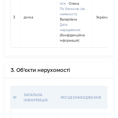
Ім'я:
Олена
По батькові (за
наявності):
3
дочка
Україна
Валеріївна
Дата
народження:
[Конфіденційна
інформація]
3. Об'єкти нерухомості
ВАРТ
ЗАГАЛЬНА
№
МІСЦЕЗНАХОДЖЕННЯ
НА Д
ІНФОРМАЦІЯ
НАБУ