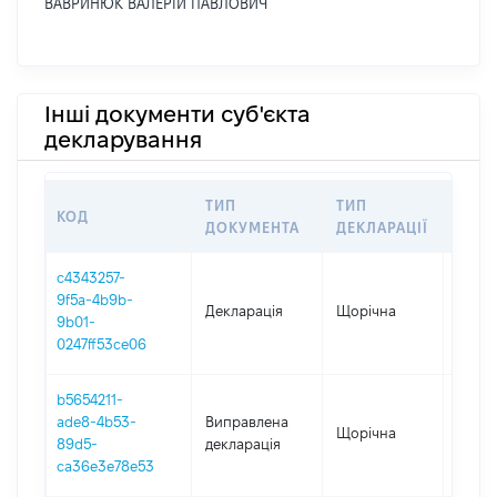
ВАВРИНЮК ВАЛЕРІЙ ПАВЛОВИЧ
Інші документи суб'єкта
декларування
ТИП
ТИП
КОД
ПЕРІ
ДОКУМЕНТА
ДЕКЛАРАЦІЇ
c4343257-
9f5a-4b9b-
Декларація
Щорічна
2025
9b01-
0247ff53ce06
b5654211-
ade8-4b53-
Виправлена
Щорічна
2024
89d5-
декларація
ca36e3e78e53