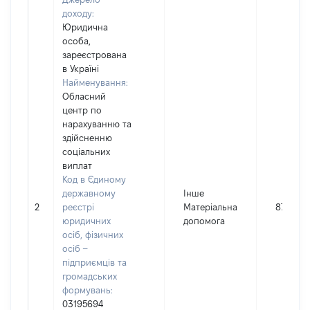
доходу:
Юридична
особа,
зареєстрована
в Україні
Найменування:
Обласний
центр по
нарахуванню та
здійсненню
соціальних
виплат
Код в Єдиному
державному
Інше
2
реєстрі
Матеріальна
875
юридичних
допомога
осіб, фізичних
осіб –
підприємців та
громадських
формувань:
03195694