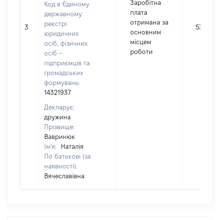
Заробітна
Код в Єдиному
плата
державному
отримана за
реєстрі
3
53335
основним
юридичних
місцем
осіб, фізичних
роботи
осіб –
підприємців та
громадських
формувань:
14321937
Декларує:
дружина
Прізвище:
Вавринюк
Ім'я:
Наталія
По батькові (за
наявності):
Вячеславівна