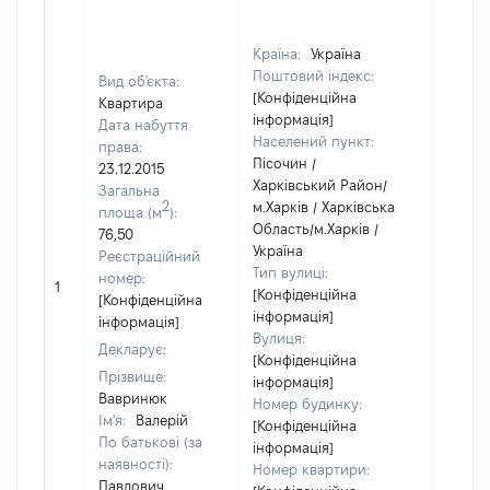
Країна:
Україна
Поштовий індекс:
Вид об'єкта:
[Конфіденційна
Квартира
інформація]
Дата набуття
Населений пункт:
права:
Пісочин /
23.12.2015
Харківський Район/
Загальна
2
м.Харків / Харківська
площа (м
):
Область/м.Харків /
76,50
Україна
Реєстраційний
Тип вулиці:
номер:
1
53312
[Конфіденційна
[Конфіденційна
інформація]
інформація]
Вулиця:
Декларує:
[Конфіденційна
Прізвище:
інформація]
Вавринюк
Номер будинку:
Ім'я:
Валерій
[Конфіденційна
По батькові (за
інформація]
наявності):
Номер квартири:
Павлович