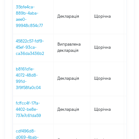
35bfe4ca-
889b-4aba-
Декларація
Щорічна
2024
aee0-
99948c854c77
45822c57-fdf9-
Виправлена
45ef-93ca-
Щорічна
2023
декларація
ca36da3436b2
b8161d1e-
4072-48d8-
Декларація
Щорічна
2023
991d-
3f9f58fa0c04
fcffcc4f-17fa-
4402-be8e-
Декларація
Щорічна
2022
737e7c61da59
cdf496d8-
d069-4bab-