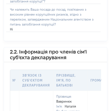
запобігання корупції”?
Чи належить Ваша посада до посад, пов'язаних з
високим рівнем корупційних ризиків, згідно з
переліком, затвердженим Національним агентством з
питань запобігання корупції?
Ні
2.2. Інформація про членів сім'ї
суб'єкта декларування
ЗВ'ЯЗОК ІЗ
ПРІЗВИЩЕ,
№
СУБ'ЄКТОМ
ІМ'Я, ПО
ГРОМАДЯН
ДЕКЛАРУВАННЯ
БАТЬКОВІ
Прізвище:
Вавринюк
Ім'я:
Наталія