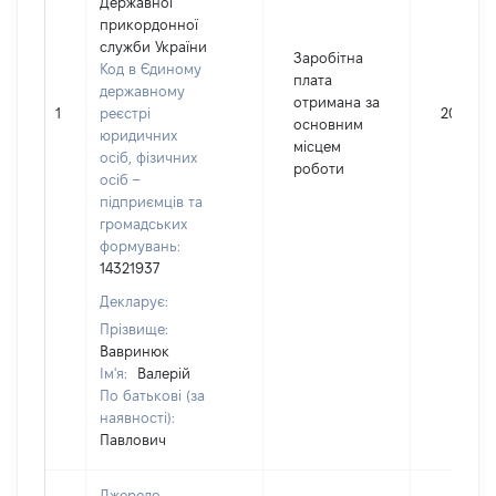
Державної
прикордонної
служби України
Заробітна
Код в Єдиному
плата
державному
отримана за
1
реєстрі
205996
основним
юридичних
місцем
осіб, фізичних
роботи
осіб –
підприємців та
громадських
формувань:
14321937
Декларує:
Прізвище:
Вавринюк
Ім'я:
Валерій
По батькові (за
наявності):
Павлович
Джерело