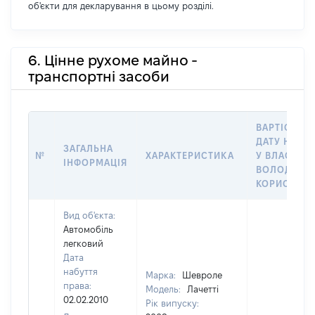
об'єкти для декларування в цьому розділі.
6. Цінне рухоме майно -
транспортні засоби
ВАРТІСТЬ Н
ДАТУ НАБУ
ЗАГАЛЬНА
№
ХАРАКТЕРИСТИКА
У ВЛАСНІСТ
ІНФОРМАЦІЯ
ВОЛОДІННЯ
КОРИСТУВ
Вид об'єкта:
Автомобіль
легковий
Дата
набуття
Марка:
Шевроле
права:
Модель:
Лачетті
02.02.2010
Рік випуску: