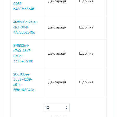
Декларація
Щорічна
2021
9465-
b4867ea3a4ff
4fe5b16c-2a1a-
4fdf-904f-
Декларація
Щорічна
2020
47a7ada6a49e
979f92e4-
e7b0-48d7-
Декларація
Щорічна
2019
9e9d-
33ffced7a118
20c36bee-
3da3-4209-
Декларація
Щорічна
2018
a91b-
55fb1f48942e