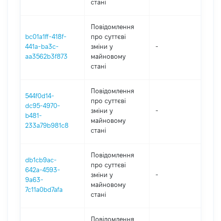
стані
Повідомлення
bc01a1ff-418f-
про суттєві
441a-ba3c-
зміни y
-
202
aa3562b3f873
майновому
стані
Повідомлення
544f0d14-
про суттєві
dc95-4970-
зміни y
-
202
b481-
майновому
233a79b981c8
стані
Повідомлення
db1cb9ac-
про суттєві
642a-4593-
зміни y
-
202
9a63-
майновому
7c11a0bd7afa
стані
Повідомлення