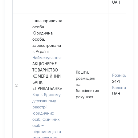
UAH
Інша юридична
особа
Юридична
особа,
зареєстрована
в Україні
Найменування:
АКЦІОНЕРНЕ
ТОВАРИСТВО
Кошти,
Розмір:
КОМЕРЦІЙНИЙ
розміщені
2471
БАНК
на
2
Валюта:
«ПРИВАТБАНК»
банківських
UAH
Код в Єдиному
рахунках
державному
реєстрі
юридичних
осіб, фізичних
осіб –
підприємців та
громадських