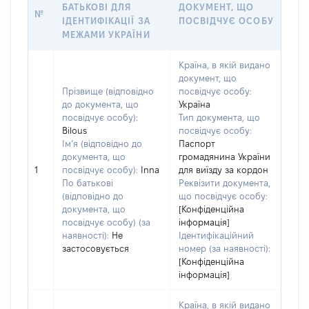
БАТЬКОВІ ДЛЯ
ДОКУМЕНТ, ЩО
№
ІДЕНТИФІКАЦІЇ ЗА
ПОСВІДЧУЄ ОСОБУ
МЕЖАМИ УКРАЇНИ
Країна, в якій видано
документ, що
Прізвище (відповідно
посвідчує особу:
до документа, що
Україна
посвідчує особу):
Тип документа, що
Bilous
посвідчує особу:
Ім’я (відповідно до
Паспорт
документа, що
громадянина України
1
посвідчує особу):
Inna
для виїзду за кордон
По батькові
Реквізити документа,
(відповідно до
що посвідчує особу:
документа, що
[Конфіденційна
посвідчує особу) (за
інформація]
наявності):
Не
Ідентифікаційний
застосовується
номер (за наявності):
[Конфіденційна
інформація]
Країна, в якій видано