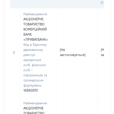
СЕЙФУ 
Найменування:
АКЦІОНЕРНЕ
ТОВАРИСТВО
КОМЕРЦІЙНИЙ
БАНК
«ПРИВАТБАНК»
Код в Єдиному
державному
[Не
[Не
1
реєстрі
застосовується]
застосо
юридичних
осіб, фізичних
осіб –
підприємців та
громадських
формувань:
14360570
Найменування:
АКЦІОНЕРНЕ
ТОВАРИСТВО