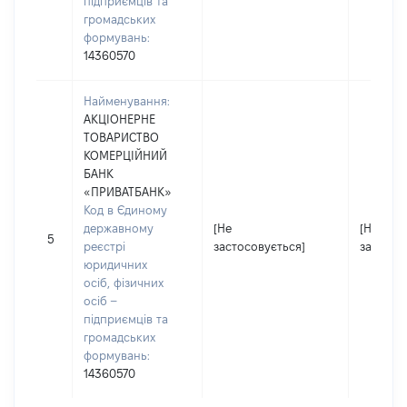
підприємців та
громадських
формувань:
14360570
Найменування:
АКЦІОНЕРНЕ
ТОВАРИСТВО
КОМЕРЦІЙНИЙ
БАНК
«ПРИВАТБАНК»
Код в Єдиному
державному
[Не
[Не
5
реєстрі
застосовується]
застосо
юридичних
осіб, фізичних
осіб –
підприємців та
громадських
формувань:
14360570