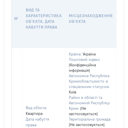
ДАТ
НАБ
ВИД ТА
ПРА
ХАРАКТЕРИСТИКА
МІСЦЕЗНАХОДЖЕННЯ
№
ЗА
ОБʼЄКТА, ДАТА
ОБʼЄКТА
ОС
НАБУТТЯ ПРАВА
ГР
ОЦІ
ГРН
Країна:
Україна
Поштовий індекс:
[Конфіденційна
інформація]
Автономна Республіка
Крим/область/місто зі
спеціальним статусом:
Київ
Район в області та
Автономній Республіці
Вид об'єкта:
Крим:
[Не
Квартира
застосовується]
Дата набуття
Територіальна громада:
[Не застосовується]
права: