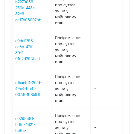
b2279039-
про суттєві
266c-448a-
зміни y
-
202
82c9-
майновому
ac17b08097bb
стані
Повідомлення
c0dc5793-
про суттєві
ea3d-42ff-
зміни y
-
202
8fb2-
майновому
01d2d29f7eed
стані
Повідомлення
e15acfd1-20fd-
про суттєві
49b4-bb31-
зміни y
-
202
007301b8591f
майновому
стані
Повідомлення
e0298381-
про суттєві
bf6d-4621-
зміни y
-
202
b363-
майновому