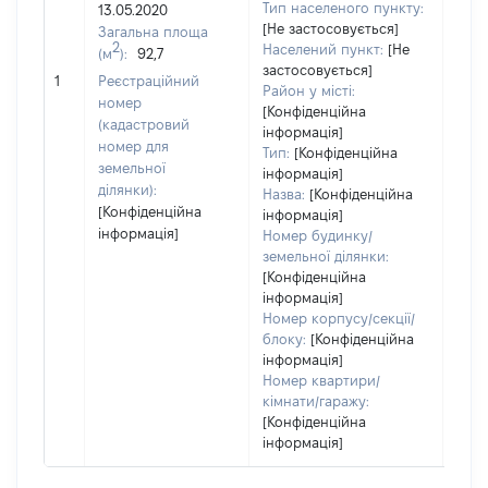
249
Тип населеного пункту:
13.05.2020
Тип
[Не застосовується]
Загальна площа
варт
2
Населений пункт:
[Не
(м
):
92,7
обʼє
застосовується]
1
Реєстраційний
варт
Район у місті:
номер
дату
[Конфіденційна
(кадастровий
інформація]
набу
номер для
Тип:
[Конфіденційна
пра
земельної
інформація]
ділянки):
Назва:
[Конфіденційна
[Конфіденційна
інформація]
інформація]
Номер будинку/
земельної ділянки:
[Конфіденційна
інформація]
Номер корпусу/секції/
блоку:
[Конфіденційна
інформація]
Номер квартири/
кімнати/гаражу:
[Конфіденційна
інформація]