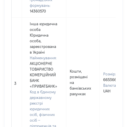
формувань:
14360570
Інша юридична
особа
Юридична
особа,
зареєстрована
в Україні
Найменування:
АКЦІОНЕРНЕ
ТОВАРИСТВО
Кошти,
Розмір:
КОМЕРЦІЙНИЙ
розміщені
665366
БАНК
на
3
Валюта:
«ПРИВАТБАНК»
банківських
UAH
Код в Єдиному
рахунках
державному
реєстрі
юридичних
осіб, фізичних
осіб –
підприємців та