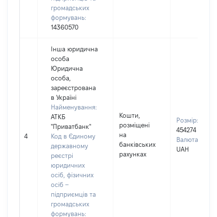
громадських
формувань:
14360570
Інша юридична
особа
Юридична
особа,
зареєстрована
в Україні
Найменування:
Кошти,
АТКБ
Розмір:
розміщені
"Приватбанк"
454274
на
4
Код в Єдиному
Валюта:
банківських
державному
UAH
рахунках
реєстрі
юридичних
осіб, фізичних
осіб –
підприємців та
громадських
формувань: