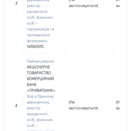
3
реєстрі
застосовується]
застосо
юридичних
осіб, фізичних
осіб –
підприємців та
громадських
формувань:
14360570
Найменування:
АКЦІОНЕРНЕ
ТОВАРИСТВО
КОМЕРЦІЙНИЙ
БАНК
«ПРИВАТБАНК»
Код в Єдиному
державному
[Не
[Не
4
реєстрі
застосовується]
застосо
юридичних
осіб, фізичних
осіб –