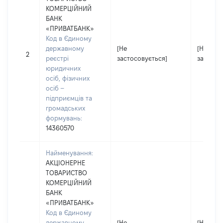
КОМЕРЦІЙНИЙ
БАНК
«ПРИВАТБАНК»
Код в Єдиному
державному
[Не
[Не
2
реєстрі
застосовується]
застосо
юридичних
осіб, фізичних
осіб –
підприємців та
громадських
формувань:
14360570
Найменування:
АКЦІОНЕРНЕ
ТОВАРИСТВО
КОМЕРЦІЙНИЙ
БАНК
«ПРИВАТБАНК»
Код в Єдиному
державному
[Не
[Не