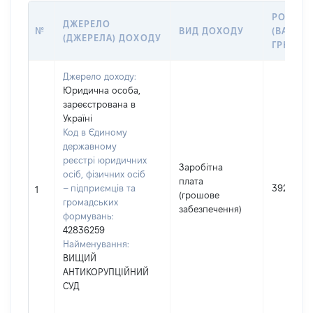
РОЗМІР
ДЖЕРЕЛО
№
ВИД ДОХОДУ
(ВАРТІС
(ДЖЕРЕЛА) ДОХОДУ
ГРН
Джерело доходу:
Юридична особа,
зареєстрована в
Україні
Код в Єдиному
державному
реєстрі юридичних
Заробітна
осіб, фізичних осіб
плата
– підприємців та
3928387
1
(грошове
громадських
забезпечення)
формувань:
42836259
Найменування:
ВИЩИЙ
АНТИКОРУПЦІЙНИЙ
СУД