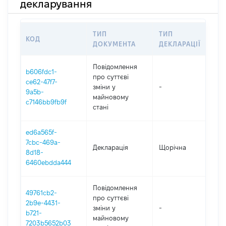
декларування
ТИП
ТИП
КОД
ПЕ
ДОКУМЕНТА
ДЕКЛАРАЦІЇ
Повідомлення
b606fdc1-
про суттєві
ce62-47f7-
зміни y
-
202
9a5b-
майновому
c7146bb9fb9f
стані
ed6a565f-
7cbc-469a-
Декларація
Щорічна
202
8d18-
6460ebdda444
Повідомлення
49761cb2-
про суттєві
2b9e-4431-
зміни y
-
202
b721-
майновому
7203b5652b03