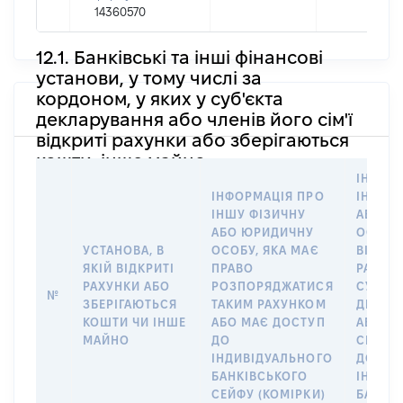
14360570
12.1. Банківські та інші фінансові
установи, у тому числі за
кордоном, у яких у суб'єкта
декларування або членів його сім'ї
відкриті рахунки або зберігаються
кошти, інше майно
ІНФОР
ІНФОРМАЦІЯ ПРО
ІНШУ 
ІНШУ ФІЗИЧНУ
АБО Ю
АБО ЮРИДИЧНУ
ОСОБУ,
УСТАНОВА, В
ОСОБУ, ЯКА МАЄ
ВІДКР
ЯКІЙ ВІДКРИТІ
ПРАВО
РАХУНО
РАХУНКИ АБО
РОЗПОРЯДЖАТИСЯ
СУБ’ЄК
№
ЗБЕРІГАЮТЬСЯ
ТАКИМ РАХУНКОМ
ДЕКЛА
КОШТИ ЧИ ІНШЕ
АБО МАЄ ДОСТУП
АБО ЧЛ
МАЙНО
ДО
СІМ’Ї 
ІНДИВІДУАЛЬНОГО
ДОГОВ
БАНКІВСЬКОГО
ІНДИВ
СЕЙФУ (КОМІРКИ)
БАНКІ