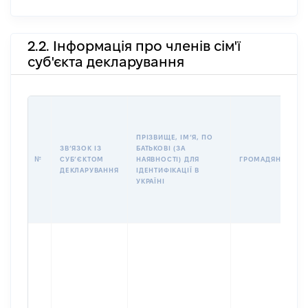
2.2. Інформація про членів сім'ї
суб'єкта декларування
ПРІЗВИЩЕ, ІМʼЯ, ПО
ЗВʼЯЗОК ІЗ
БАТЬКОВІ (ЗА
№
СУБʼЄКТОМ
НАЯВНОСТІ) ДЛЯ
ГРОМАДЯНСТВО
ДЕКЛАРУВАННЯ
ІДЕНТИФІКАЦІЇ В
УКРАЇНІ