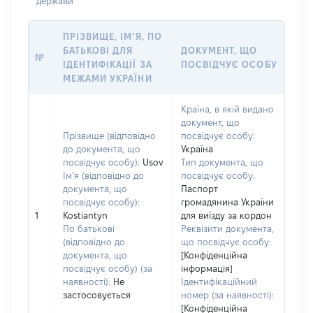
держави
ПРІЗВИЩЕ, ІМ’Я, ПО
БАТЬКОВІ ДЛЯ
ДОКУМЕНТ, ЩО
№
ІДЕНТИФІКАЦІЇ ЗА
ПОСВІДЧУЄ ОСОБУ
МЕЖАМИ УКРАЇНИ
Країна, в якій видано
документ, що
Прізвище (відповідно
посвідчує особу:
до документа, що
Україна
посвідчує особу):
Usov
Тип документа, що
Ім’я (відповідно до
посвідчує особу:
документа, що
Паспорт
посвідчує особу):
громадянина України
1
Kostiantyn
для виїзду за кордон
По батькові
Реквізити документа,
(відповідно до
що посвідчує особу:
документа, що
[Конфіденційна
посвідчує особу) (за
інформація]
наявності):
Не
Ідентифікаційний
застосовується
номер (за наявності):
[Конфіденційна