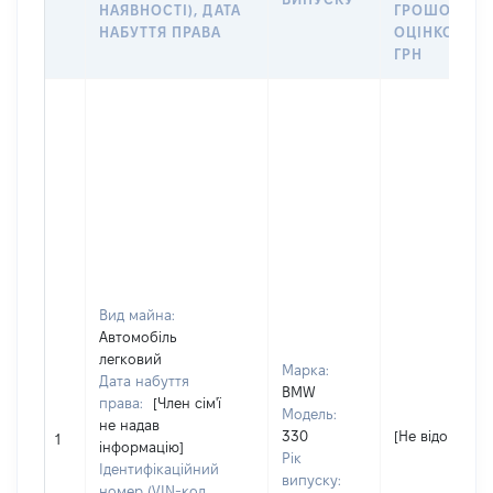
НАЯВНОСТІ), ДАТА
ГРОШОВОЮ
НАБУТТЯ ПРАВА
ОЦІНКОЮ,
ГРН
Вид майна:
Автомобіль
легковий
Марка:
Дата набуття
BMW
права:
[Член сім'ї
Модель:
не надав
330
[Не відомо]
1
інформацію]
Рік
Ідентифікаційний
випуску:
номер (VIN-код,