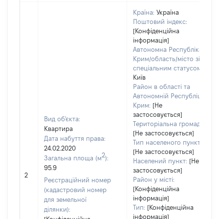
Країна:
Україна
Поштовий індекс:
[Конфіденційна
інформація]
Автономна Республіка
Крим/область/місто зі
спеціальним статусом:
Київ
Район в області та
Автономній Республіці
Крим:
[Не
застосовується]
Вид об'єкта:
Територіальна громада:
Квартира
[Не застосовується]
Дата набуття права:
Тип населеного пункту:
24.02.2020
[Не застосовується]
2
Загальна площа (м
):
Населений пункт:
[Не
95.9
застосовується]
2
Район у місті:
Реєстраційний номер
[Конфіденційна
(кадастровий номер
інформація]
для земельної
Тип:
[Конфіденційна
ділянки):
інформація]