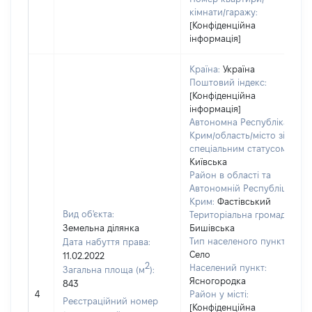
кімнати/гаражу:
[Конфіденційна
інформація]
Країна:
Україна
Поштовий індекс:
[Конфіденційна
інформація]
Автономна Республіка
Крим/область/місто зі
спеціальним статусом:
Київська
Район в області та
Автономній Республіці
Крим:
Фастівський
Вид об'єкта:
Територіальна громада:
Земельна ділянка
Бишівська
Тип населеного пункту:
Дата набуття права:
Село
11.02.2022
2
Населений пункт:
Загальна площа (м
):
Ясногородка
843
4
Район у місті:
Реєстраційний номер
[Конфіденційна