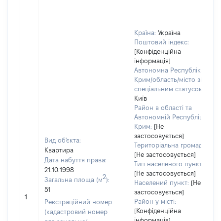
Країна:
Україна
Поштовий індекс:
[Конфіденційна
інформація]
Автономна Республіка
Крим/область/місто зі
спеціальним статусом:
Київ
Район в області та
Автономній Республіці
Крим:
[Не
застосовується]
Вид об'єкта:
Територіальна громада:
Квартира
[Не застосовується]
Дата набуття права:
Тип населеного пункту:
21.10.1998
[Не застосовується]
2
Загальна площа (м
):
Населений пункт:
[Не
51
застосовується]
1
Район у місті:
Реєстраційний номер
[Конфіденційна
(кадастровий номер
інформація]