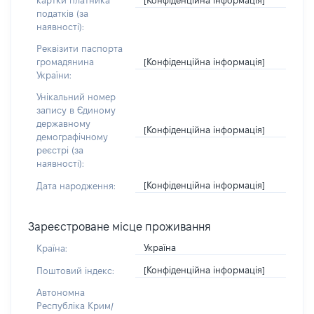
картки платника
податків (за
наявності):
Реквізити паспорта
[Конфіденційна інформація]
громадянина
України:
Унікальний номер
запису в Єдиному
державному
[Конфіденційна інформація]
демографічному
реєстрі (за
наявності):
[Конфіденційна інформація]
Дата народження:
Зареєстроване місце проживання
Україна
Країна:
[Конфіденційна інформація]
Поштовий індекс:
Автономна
Республіка Крим/