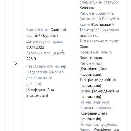
спеціальним статусом:
Київська
Район в області та
Автономній Республіці
Крим:
Фастівський
Вид об'єкта:
Садовий
Територіальна громада:
(дачний) будинок
Бишівська
Тип населеного пункту:
Дата набуття права:
Село
30.11.2022
2
Населений пункт:
Загальна площа (м
):
Ясногородка
228.9
5
Район у місті:
Реєстраційний номер
[Конфіденційна
(кадастровий номер
інформація]
для земельної
Тип:
[Конфіденційна
ділянки):
інформація]
[Конфіденційна
Назва:
[Конфіденційна
інформація]
інформація]
Номер будинку/
земельної ділянки:
[Конфіденційна
інформація]
Номер корпусу/секції/
блоку:
[Конфіденційна