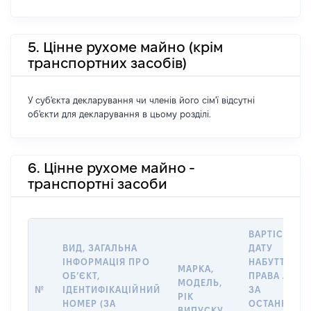
5. Цінне рухоме майно (крім
транспортних засобів)
У суб'єкта декларування чи членів його сім'ї відсутні
об'єкти для декларування в цьому розділі.
6. Цінне рухоме майно -
транспортні засоби
ВАРТІСТЬ Н
ВИД, ЗАГАЛЬНА
ДАТУ
ІНФОРМАЦІЯ ПРО
НАБУТТЯ
МАРКА,
ОБʼЄКТ,
ПРАВА АБО
МОДЕЛЬ,
№
ІДЕНТИФІКАЦІЙНИЙ
ЗА
РІК
НОМЕР (ЗА
ОСТАННЬО
ВИПУСКУ