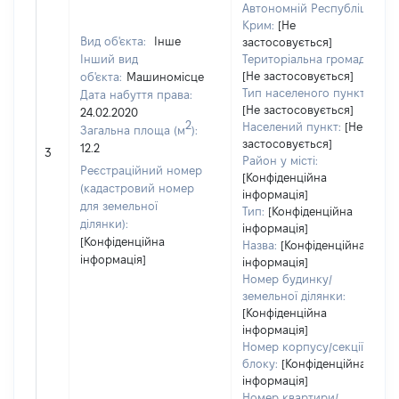
Автономній Республіці
Крим:
[Не
Вид об'єкта:
Інше
застосовується]
Інший вид
Територіальна громада:
[Не застосовується]
об'єкта:
Машиномісце
Тип населеного пункту:
Дата набуття права:
[Не застосовується]
24.02.2020
2
Населений пункт:
[Не
Загальна площа (м
):
застосовується]
12.2
3
Район у місті:
Реєстраційний номер
[Конфіденційна
(кадастровий номер
інформація]
для земельної
Тип:
[Конфіденційна
ділянки):
інформація]
[Конфіденційна
Назва:
[Конфіденційна
інформація]
інформація]
Номер будинку/
земельної ділянки:
[Конфіденційна
інформація]
Номер корпусу/секції/
блоку:
[Конфіденційна
інформація]
Номер квартири/