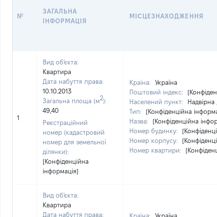
ЗАГАЛЬНА
№
МІСЦЕЗНАХОДЖЕННЯ
ІНФОРМАЦІЯ
Вид об'єкта:
Квартира
Дата набуття права:
Країна:
Україна
10.10.2013
Поштовий індекс:
[Конфіден
2
Загальна площа (м
):
Населений пункт:
Надвірна 
49,40
Тип:
[Конфіденційна інформа
1
Назва:
[Конфіденційна інфо
Реєстраційний
Номер будинку:
[Конфіденц
номер (кадастровий
Номер корпусу:
[Конфіденц
номер для земельної
Номер квартири:
[Конфіден
ділянки):
[Конфіденційна
інформація]
Вид об'єкта:
Квартира
Дата набуття права:
Країна:
Україна