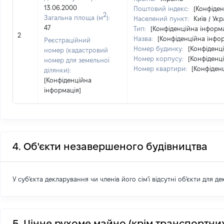
13.06.2000
Поштовий індекс:
[Конфіден
2
Загальна площа (м
):
Населений пункт:
Київ / Укр
47
Тип:
[Конфіденційна інформа
2
Назва:
[Конфіденційна інфо
Реєстраційний
Номер будинку:
[Конфіденц
номер (кадастровий
Номер корпусу:
[Конфіденц
номер для земельної
Номер квартири:
[Конфіден
ділянки):
[Конфіденційна
інформація]
4. Об'єкти незавершеного будівництва
У суб'єкта декларування чи членів його сім'ї відсутні об'єкти для д
5. Цінне рухоме майно (крім транспортних