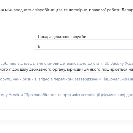
 міжнародного співробітництва та договірно-правової роботи Департ
Посада державної служби
Б
особливо відповідальне становище, відповідно до статті 50 Закону Укра
рного підрозділу державного органу, юрисдикція якого поширюється на
орупційних ризиків, згідно з переліком, затвердженим Національним аг
акону України “Про запобігання та протидію легалізації (відмиванню) 