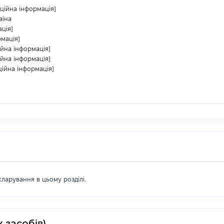
ційна інформація]
аїна
ція]
рмація]
ійна інформація]
ійна інформація]
ційна інформація]
екларування в цьому розділі.
 засобів)