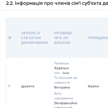
2.2. Інформація про членів сім'ї суб'єкта 
ЗВ'ЯЗОК ІЗ
ПРІЗВИЩЕ,
№
СУБ'ЄКТОМ
ІМ'Я, ПО
ГРОМАДЯН
ДЕКЛАРУВАННЯ
БАТЬКОВІ
Прізвище:
Фуфалько
Ім'я:
Інна
По батькові (за
наявності):
1
дружина
Україна
Вікторівна
Дата
народження:
[Конфіденційна
інформація]