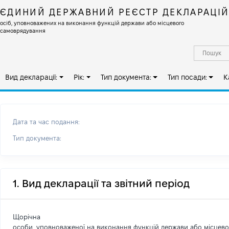
ЄДИНИЙ ДЕРЖАВНИЙ РЕЄСТР ДЕКЛАРАЦІ
осіб, уповноважених на виконання функцій держави або місцевого
самоврядування
Вид декларації:
Рік:
Тип документа:
Тип посади:
К
Дата та час подання:
Тип документа:
1. Вид декларації та звітний період
Щорічна
особи, уповноваженої на виконання функцій держави або місцев