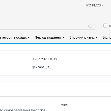
Й
ПРО РЕЄСТР
ш
атегорія посади:
Період подання:
Високий ризик:
Відп
06.03.2020 11:08
Декларація
2019
ого самоврядування (охоплює