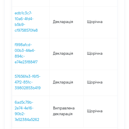
edb1c3c7-
10a6-4fd4-
Декларація
Щорічна
201
b5b9-
cf9758570fe8
f998afcd-
00b3-44e4-
Декларація
Щорічна
201
894c-
e74e23f884f7
57656fe3-f6f5-
47f2-851c-
Декларація
Щорічна
2017
39802853b419
6ad5c79b-
2e74-4e16-
Виправлена
Щорічна
201
90b2-
декларація
7e52384a5262