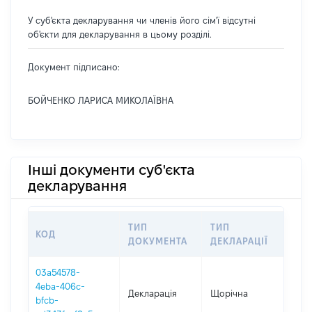
У суб'єкта декларування чи членів його сім'ї відсутні
об'єкти для декларування в цьому розділі.
Документ підписано:
БОЙЧЕНКО ЛАРИСА МИКОЛАЇВНА
Інші документи суб'єкта
декларування
ТИП
ТИП
КОД
ПЕ
ДОКУМЕНТА
ДЕКЛАРАЦІЇ
03a54578-
4eba-406c-
Декларація
Щорічна
202
bfcb-