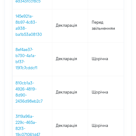
ed343fccf8c5
145e921a-
01.0
8b97-4c83-
Перед
Декларація
-
a938-
звільненням
15.0
ba1b53a08130
8ef4ae37-
b730-4a1a-
Декларація
Щорічна
202
bf37-
15f7c7cddcf1
810cb1a3-
4926-4819-
Декларація
Щорічна
202
8d90-
2436d98eb2c7
3f19a96a-
229c-465a-
Декларація
Щорічна
202
82f3-
19c071061d47