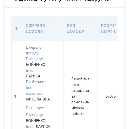
ДЖЕРЕЛО
ВИД
РОЗМІР
№
ДОХОДУ
ДОХОДУ
(ВАРТІСТЬ)
Джерело
доходу:
Прізвище:
БОЙЧЕНКО
Ім'я:
ЛАРИСА
Заробітна
По батькові
плата
(за
отримана
наявності):
1
за
67075
МИКОЛАЇВНА
основним
Декларує:
місцем
роботи
Прізвище:
БОЙЧЕНКО
Ім'я:
ЛАРИСА