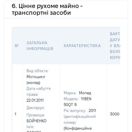
6. Цінне рухоме майно -
транспортні засоби
ВАРТІСТЬ 
ДАТУ НАБ
ЗАГАЛЬНА
№
ХАРАКТЕРИСТИКА
У ВЛАСНІС
ІНФОРМАЦІЯ
ВОЛОДІНН
КОРИСТУВ
Вид об'єкта:
Мотоцикл
(мопед)
Дата набуття
Марка:
Мопед
права:
Модель:
YIBEN
22.01.2011
50QT 9
Декларує:
Рік випуску:
2011
1
3000
Прізвище:
Ідентифікаційний
БОЙЧЕНКО
номер:
Ім'я:
[Конфіденційна