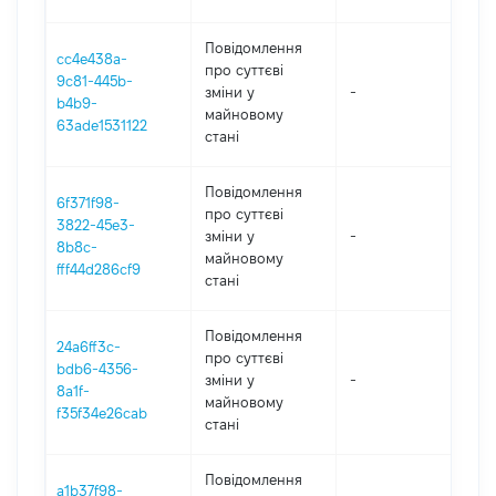
Повідомлення
cc4e438a-
про суттєві
9c81-445b-
зміни y
-
202
b4b9-
майновому
63ade1531122
стані
Повідомлення
6f371f98-
про суттєві
3822-45e3-
зміни y
-
202
8b8c-
майновому
fff44d286cf9
стані
Повідомлення
24a6ff3c-
про суттєві
bdb6-4356-
зміни y
-
202
8a1f-
майновому
f35f34e26cab
стані
Повідомлення
a1b37f98-