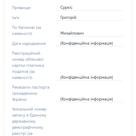
Суркіс
Прізвище:
Григорій
Ім'я:
По батькові (за
Михайлович
наявності):
[Конфіденційна інформація]
Дата народження:
Реєстраційний
номер облікової
картки платника
податків (за
[Конфіденційна інформація]
наявності):
Реквізити паспорта
громадянина
[Конфіденційна інформація]
України:
Унікальний номер
запису в Єдиному
державному
демографічному
реєстрі (за