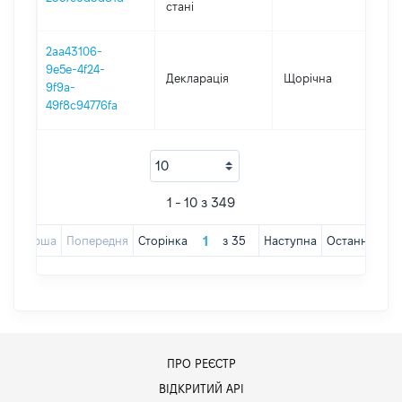
стані
2aa43106-
9e5e-4f24-
Декларація
Щорічна
202
9f9a-
49f8c94776fa
1 - 10 з 349
Перша
Попередня
Сторінка
з
35
Наступна
Остання
ПРО РЕЄСТР
ВІДКРИТИЙ АРІ