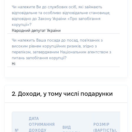
Чи належите Ви до службових осіб, які займають
відповідальне та особливо відповідальне становище,
відповідно до Закону України «Про запобігання
корупції»?
Народний депутат України
Чи належить Ваша посада до посад, пов'язаних з
високим рівнем корупційних ризиків, згідно з
переліком, затвердженим Національним агентством з
питань запобігання корупції?
Ні
2. Доходи, у тому числі подарунки
ДАТА
ІН
ОТРИМАННЯ
РОЗМІР
ВИД
ПР
№
ДОХОДУ
(ВАРТІСТЬ),