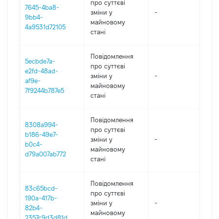
про суттєві
7645-4ba8-
зміни y
-
202
9bb4-
майновому
4a9531d72105
стані
Повідомлення
5ecbde7a-
про суттєві
e2fd-48ad-
зміни y
-
202
af9e-
майновому
7f9244b787e5
стані
Повідомлення
8308a994-
про суттєві
b186-49e7-
зміни y
-
202
b0c4-
майновому
d79a007ab772
стані
Повідомлення
83c65bcd-
про суттєві
190a-417b-
зміни y
-
202
82b4-
майновому
2357c9d3d81d