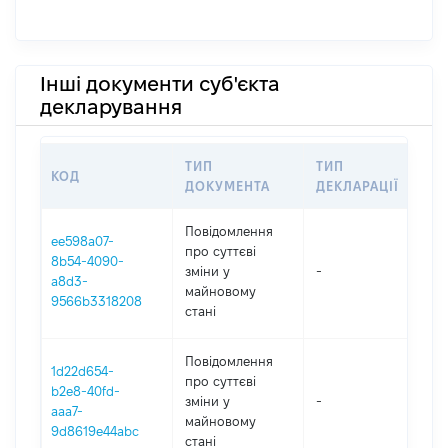
Інші документи суб'єкта
декларування
ТИП
ТИП
КОД
ПЕ
ДОКУМЕНТА
ДЕКЛАРАЦІЇ
Повідомлення
ee598a07-
про суттєві
8b54-4090-
зміни y
-
202
a8d3-
майновому
9566b3318208
стані
Повідомлення
1d22d654-
про суттєві
b2e8-40fd-
зміни y
-
202
aaa7-
майновому
9d8619e44abc
стані