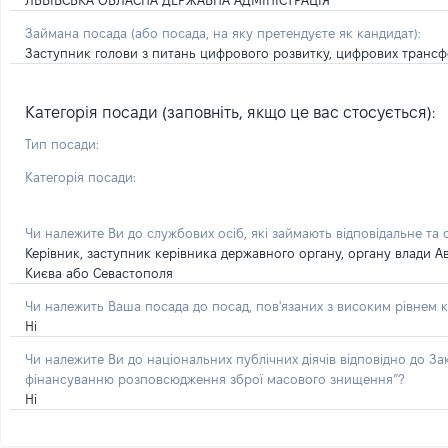
ЛЬВІВСЬКА ОБЛАСНА ДЕРЖАВНА АДМІНІСТРАЦІЯ
Займана посада
(або посада, на яку претендуєте як кандидат)
:
Заступник голови з питань цифрового розвитку, цифрових трансфо
Категорія посади (заповніть, якщо це вас стосується):
Тип посади:
Категорія посади:
Чи належите Ви до службових осіб, які займають відповідальне та
Керівник, заступник керівника державного органу, органу влади А
Києва або Севастополя
Чи належить Ваша посада до посад, пов'язаних з високим рівнем к
Ні
Чи належите Ви до національних публічних діячів відповідно до З
фінансуванню розповсюдження зброї масового знищення”?
Ні