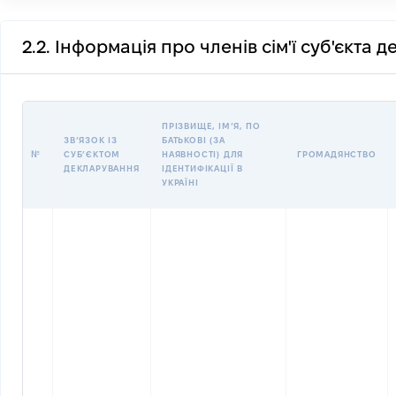
2.2. Інформація про членів сім'ї суб'єкта 
ПРІЗВИЩЕ, ІМʼЯ, ПО
ЗВʼЯЗОК ІЗ
БАТЬКОВІ (ЗА
№
СУБʼЄКТОМ
НАЯВНОСТІ) ДЛЯ
ГРОМАДЯНСТВО
ДЕКЛАРУВАННЯ
ІДЕНТИФІКАЦІЇ В
УКРАЇНІ