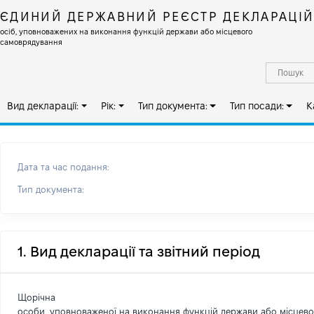
ЄДИНИЙ ДЕРЖАВНИЙ РЕЄСТР ДЕКЛАРАЦІ
осіб, уповноважених на виконання функцій держави або місцевого
самоврядування
Вид декларації:
Рік:
Тип документа:
Тип посади:
К
Дата та час подання:
Тип документа:
1. Вид декларації та звітний період
Щорічна
особи, уповноваженої на виконання функцій держави або місцев