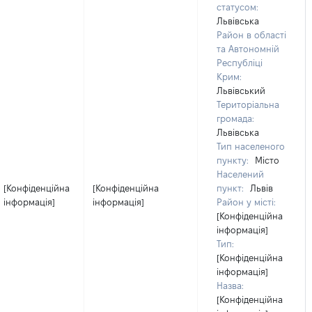
статусом:
Львівська
Район в області
та Автономній
Республіці
Крим:
Львівський
Територіальна
громада:
Львівська
Тип населеного
пункту:
Місто
Населений
[Конфіденційна
[Конфіденційна
пункт:
Львів
інформація]
інформація]
Район у місті:
[Конфіденційна
інформація]
Тип:
[Конфіденційна
інформація]
Назва:
[Конфіденційна