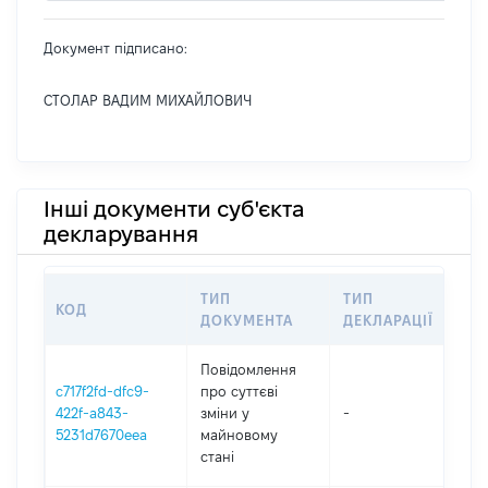
Документ підписано:
СТОЛАР ВАДИМ МИХАЙЛОВИЧ
Інші документи суб'єкта
декларування
ТИП
ТИП
КОД
ПЕ
ДОКУМЕНТА
ДЕКЛАРАЦІЇ
Повідомлення
c717f2fd-dfc9-
про суттєві
422f-a843-
зміни y
-
202
5231d7670eea
майновому
стані