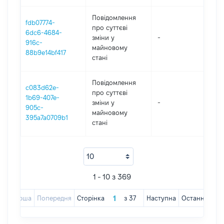
Повідомлення
fdb07774-
про суттєві
6dc6-4684-
зміни y
-
202
916c-
майновому
88b9e14bf417
стані
Повідомлення
c083d62e-
про суттєві
1b69-407e-
зміни y
-
202
905c-
майновому
395a7a0709b1
стані
1 - 10 з 369
Перша
Попередня
Сторінка
з
37
Наступна
Остання