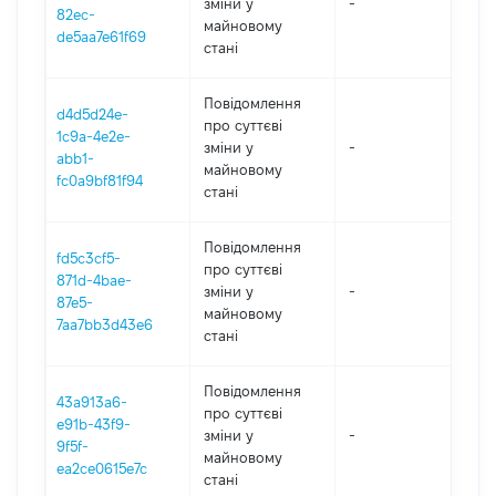
зміни y
-
202
82ec-
майновому
de5aa7e61f69
стані
Повідомлення
d4d5d24e-
про суттєві
1c9a-4e2e-
зміни y
-
202
abb1-
майновому
fc0a9bf81f94
стані
Повідомлення
fd5c3cf5-
про суттєві
871d-4bae-
зміни y
-
202
87e5-
майновому
7aa7bb3d43e6
стані
Повідомлення
43a913a6-
про суттєві
e91b-43f9-
зміни y
-
202
9f5f-
майновому
ea2ce0615e7c
стані