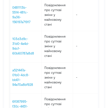
Повідомлення
0481113b-
про суттєві
5514-481c-
зміни y
-
202
9a36-
майновому
156197a71917
стані
Повідомлення
103d3d9c-
про суттєві
31d0-4e4d-
зміни y
-
202
9dcf-
майновому
60b60787a8d8
стані
Повідомлення
a521447a-
про суттєві
01b0-4dc8-
зміни y
-
202
bb61-
майновому
94e70a8bf928
стані
Повідомлення
6f087995-
про суттєві
f30c-4451-