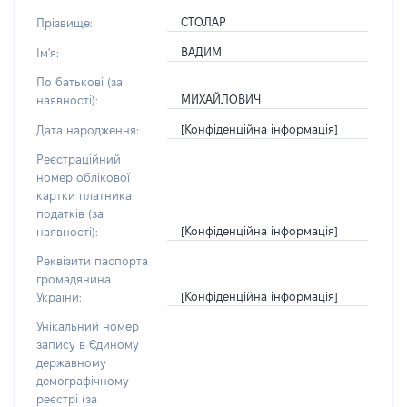
СТОЛАР
Прізвище:
ВАДИМ
Ім'я:
По батькові (за
МИХАЙЛОВИЧ
наявності):
[Конфіденційна інформація]
Дата народження:
Реєстраційний
номер облікової
картки платника
податків (за
[Конфіденційна інформація]
наявності):
Реквізити паспорта
громадянина
[Конфіденційна інформація]
України:
Унікальний номер
запису в Єдиному
державному
демографічному
реєстрі (за