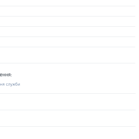
ення:
ння служби