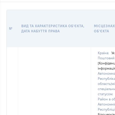
ВИД ТА ХАРАКТЕРИСТИКА ОБ’ЄКТА,
МІСЦЕЗНА
№
ДАТА НАБУТТЯ ПРАВА
ОБ’ЄКТА
Країна:
Ук
Поштовий 
[Конфіден
інформаці
Автономн
Республік
область/мі
спеціальн
статусом:
Район в об
Автономні
Республіці
Білоцеркі