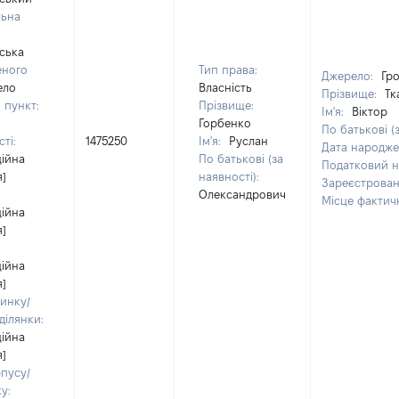
льна
вська
еного
Тип права:
Джерело:
Гр
ело
Власність
Прізвище:
Тк
 пункт:
Прізвище:
Ім'я:
Віктор
Горбенко
По батькові (
ті:
1475250
Ім'я:
Руслан
Дата народж
ційна
По батькові (за
Податковий 
я]
наявності):
Зареєстрован
Олександрович
Місце фактич
ційна
я]
ційна
я]
инку/
ділянки:
ційна
я]
пусу/
у: