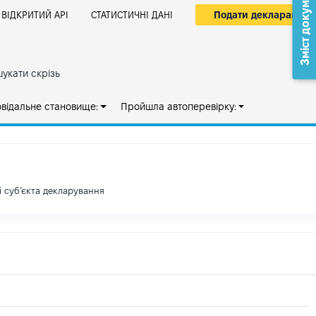
Зміст документа
Подати декларацію
ВІДКРИТИЙ АРІ
СТАТИСТИЧНІ ДАНІ
укати скрізь
овідальне становище:
Пройшла автоперевірку:
і субʼєкта декларування