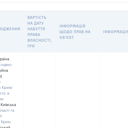
ВАРТІСТЬ
НА ДАТУ
ІНФОРМАЦІЯ
ХОДЖЕННЯ
НАБУТТЯ
ЩОДО ПРАВ НА
ІНФОРМАЦІЯ
ПРАВА
ОБ’ЄКТ
ВЛАСНОСТІ,
ГРН
раїна
індекс:
ційна
я]
а
а Крим/
сто зі
им
Київська
ласті та
й
 Крим:
вський