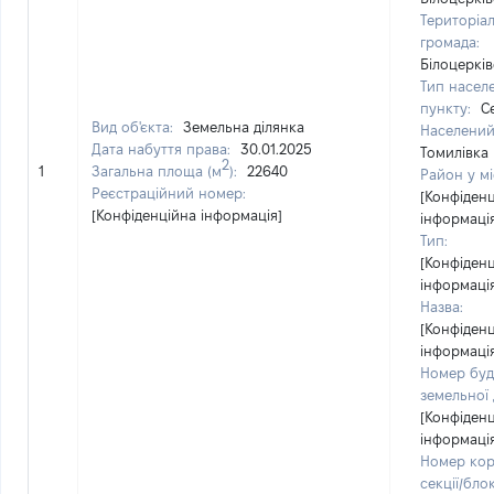
Територіа
громада:
Білоцеркі
Тип насел
пункту:
С
Вид об'єкта:
Земельна ділянка
Населений
Дата набуття права:
30.01.2025
Томилівка
2
1
Загальна площа (м
):
22640
Район у міс
Реєстраційний номер:
[Конфіден
[Конфіденційна інформація]
інформаці
Тип:
[Конфіден
інформаці
Назва:
[Конфіден
інформаці
Номер буд
земельної 
[Конфіден
інформаці
Номер кор
секції/блок