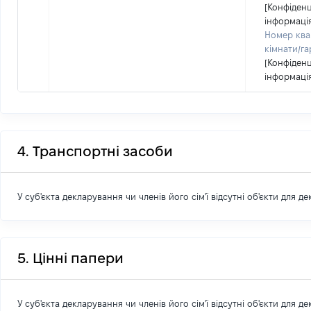
[Конфіден
інформаці
Номер ква
кімнати/га
[Конфіден
інформаці
4. Транспортні засоби
У суб'єкта декларування чи членів його сім'ї відсутні об'єкти для д
5. Цінні папери
У суб'єкта декларування чи членів його сім'ї відсутні об'єкти для д