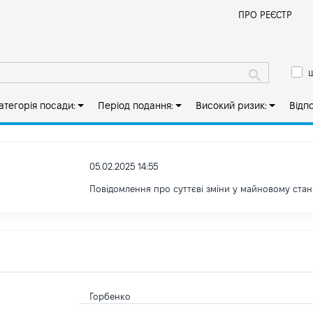
Й
ПРО РЕЄСТР
ш
атегорія посади:
Період подання:
Високий ризик:
Відп
05.02.2025 14:55
Повідомлення про суттєві зміни у майновому стан
Горбенко