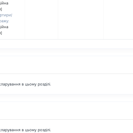
ційна
я]
ртири/
ражу:
ційна
я]
екларування в цьому розділі.
екларування в цьому розділі.