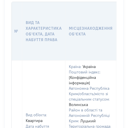
ВАР
ДАТ
НАБ
ВИД ТА
ПРА
ХАРАКТЕРИСТИКА
МІСЦЕЗНАХОДЖЕННЯ
№
ЗА
ОБʼЄКТА, ДАТА
ОБʼЄКТА
ОС
НАБУТТЯ ПРАВА
ГР
ОЦІ
ГРН
Країна:
Україна
Поштовий індекс:
[Конфіденційна
інформація]
Автономна Республіка
Крим/область/місто зі
спеціальним статусом:
Волинська
Район в області та
Вид об'єкта:
Автономній Республіці
Квартира
Крим:
Луцький
Дата набуття
Територіальна громада: