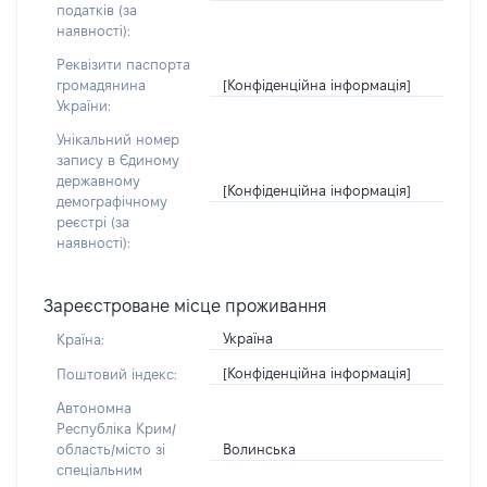
податків (за
наявності):
Реквізити паспорта
[Конфіденційна інформація]
громадянина
України:
Унікальний номер
запису в Єдиному
державному
[Конфіденційна інформація]
демографічному
реєстрі (за
наявності):
Зареєстроване місце проживання
Україна
Країна:
[Конфіденційна інформація]
Поштовий індекс:
Автономна
Республіка Крим/
Волинська
область/місто зі
спеціальним