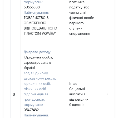
формувань:
платника
39555868
податку або
Найменування:
члена сім'ї
ТОВАРИСТВО З
фізичної особи
ОБМЕЖЕНОЮ
першого
ВІДПОВІДАЛЬНІСТЮ
ступеня
'ПЛАСТХІМ УКРАЇНА'
споріднення
Джерело доходу:
Юридична особа,
зареєстрована в
Україні
Код в Єдиному
державному реєстрі
юридичних осіб,
Інше
фізичних осіб –
Соціальні
підприємців та
виплати з
6848
8
громадських
відповідних
формувань:
бюджетів
05427482
Найменування: