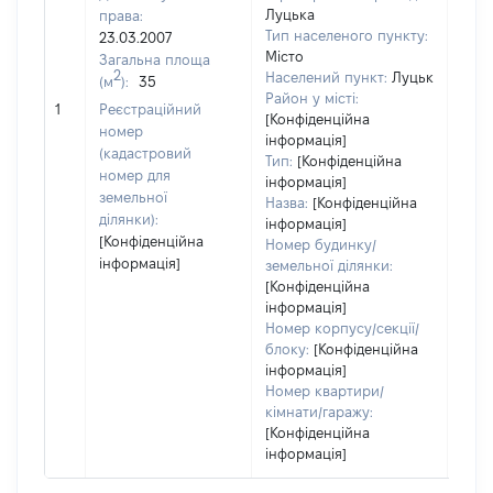
Луцька
права:
Тип населеного пункту:
23.03.2007
Місто
Загальна площа
2
Населений пункт:
Луцьк
(м
):
35
Район у місті:
[Не 
1
Реєстраційний
[Конфіденційна
номер
інформація]
(кадастровий
Тип:
[Конфіденційна
номер для
інформація]
земельної
Назва:
[Конфіденційна
ділянки):
інформація]
[Конфіденційна
Номер будинку/
інформація]
земельної ділянки:
[Конфіденційна
інформація]
Номер корпусу/секції/
блоку:
[Конфіденційна
інформація]
Номер квартири/
кімнати/гаражу:
[Конфіденційна
інформація]