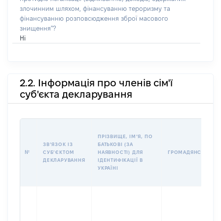
злочинним шляхом, фінансуванню тероризму та
фінансуванню розповсюдження зброї масового
знищення"?
Ні
2.2. Інформація про членів сім'ї
суб'єкта декларування
ПРІЗВИЩЕ, ІМʼЯ, ПО
ЗВʼЯЗОК ІЗ
БАТЬКОВІ (ЗА
№
СУБʼЄКТОМ
НАЯВНОСТІ) ДЛЯ
ГРОМАДЯНСТВО
ДЕКЛАРУВАННЯ
ІДЕНТИФІКАЦІЇ В
УКРАЇНІ