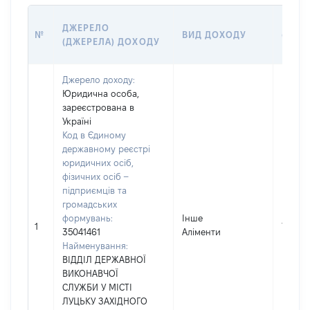
РОЗМ
ДЖЕРЕЛО
№
ВИД ДОХОДУ
(ВАРТ
(ДЖЕРЕЛА) ДОХОДУ
ГРН
Джерело доходу:
Юридична особа,
зареєстрована в
Україні
Код в Єдиному
державному реєстрі
юридичних осіб,
фізичних осіб –
підприємців та
громадських
формувань:
Інше
10494
1
35041461
Аліменти
Найменування:
ВІДДІЛ ДЕРЖАВНОЇ
ВИКОНАВЧОЇ
СЛУЖБИ У МІСТІ
ЛУЦЬКУ ЗАХІДНОГО