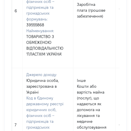
фізичних осіб –
Заробітна
підприємців та
плата (грошове
70379
6
громадських
забезпечення)
формувань:
39555868
Найменування:
ТОВАРИСТВО З
ОБМЕЖЕНОЮ
ВІДПОВІДАЛЬНІСТЮ
'ПЛАСТХІМ УКРАЇНА'
Джерело доходу:
Юридична особа,
Інше
зареєстрована в
Кошти або
Україні
вартість майна
Код в Єдиному
(послуг), що
державному реєстрі
надаються як
юридичних осіб,
допомога на
фізичних осіб –
лікування та
підприємців та
медичне
470
7
громадських
обслуговування