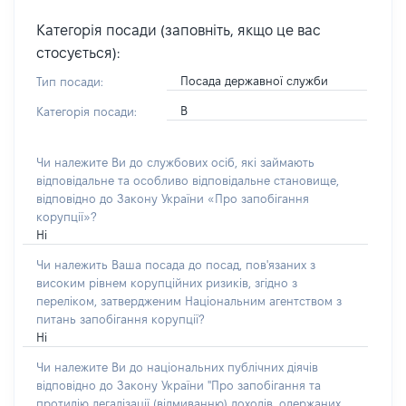
Категорія посади (заповніть, якщо це вас
стосується):
Посада державної служби
Тип посади:
В
Категорія посади:
Чи належите Ви до службових осіб, які займають
відповідальне та особливо відповідальне становище,
відповідно до Закону України «Про запобігання
корупції»?
Ні
Чи належить Ваша посада до посад, пов'язаних з
високим рівнем корупційних ризиків, згідно з
переліком, затвердженим Національним агентством з
питань запобігання корупції?
Ні
Чи належите Ви до національних публічних діячів
відповідно до Закону України "Про запобігання та
протидію легалізації (відмиванню) доходів, одержаних