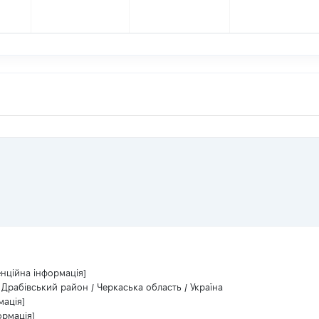
енційна інформація]
/ Драбівський район / Черкаська область / Україна
мація]
ормація]