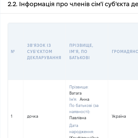
2.2. Інформація про членів сім'ї суб'єкта 
ЗВ'ЯЗОК ІЗ
ПРІЗВИЩЕ,
№
СУБ'ЄКТОМ
ІМ'Я, ПО
ГРОМАДЯН
ДЕКЛАРУВАННЯ
БАТЬКОВІ
Прізвище:
Ватага
Ім'я:
Анна
По батькові (за
наявності):
1
дочка
Україна
Павлівна
Дата
народження:
[Конфіденційна