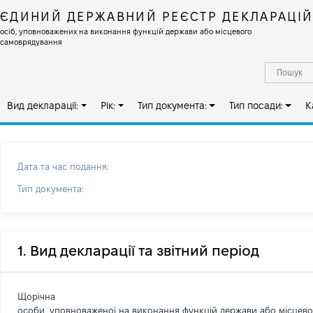
ЄДИНИЙ ДЕРЖАВНИЙ РЕЄСТР ДЕКЛАРАЦІ
осіб, уповноважених на виконання функцій держави або місцевого
самоврядування
Вид декларації:
Рік:
Тип документа:
Тип посади:
К
Дата та час подання:
Тип документа:
1. Вид декларації та звітний період
Щорічна
особи, уповноваженої на виконання функцій держави або місцев