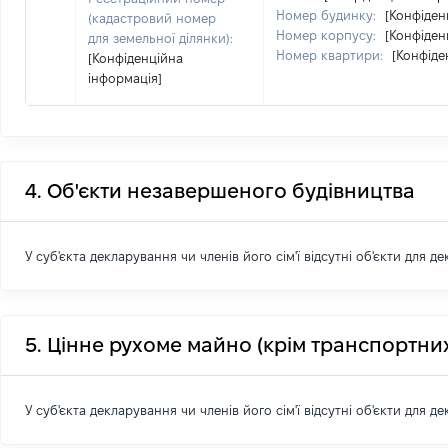
Номер будинку:
[Конфіден
(кадастровий номер
Номер корпусу:
[Конфіден
для земельної ділянки):
Номер квартири:
[Конфіде
[Конфіденційна
інформація]
4. Об'єкти незавершеного будівництва
У суб'єкта декларування чи членів його сім'ї відсутні об'єкти для д
5. Цінне рухоме майно (крім транспортних
У суб'єкта декларування чи членів його сім'ї відсутні об'єкти для д