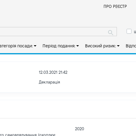
Й
ПРО РЕЄСТР
ш
атегорія посади:
Період подання:
Високий ризик:
Відп
12.03.2021 21:42
Декларація
2020
ого самоврядування (охоплює