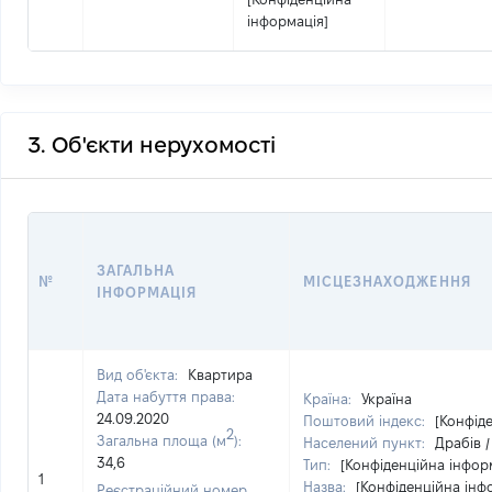
інформація]
3. Об'єкти нерухомості
ЗАГАЛЬНА
№
МІСЦЕЗНАХОДЖЕННЯ
ІНФОРМАЦІЯ
Вид об'єкта:
Квартира
Дата набуття права:
Країна:
Україна
24.09.2020
Поштовий індекс:
[Конфід
2
Загальна площа (м
):
Населений пункт:
Драбів 
34,6
Тип:
[Конфіденційна інфор
1
Назва:
[Конфіденційна інф
Реєстраційний номер